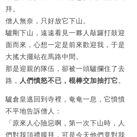
拜。
僧人無奈，只好放它下山。
驢剛下山，遠遠看見一夥人敲鑼打鼓迎
面而來，心想一定是前來歡迎我，于是
大搖大擺站在馬路中間。
那是迎親的隊伍，卻被一頭驢攔住了去
路，
人們憤怒不已，棍棒交加抽打它
。
驢倉皇逃回到寺裡，奄奄一息，它憤憤
不平地告訴僧人：
「原來人心險惡啊，第一次下山時，人
們對我頂禮膜拜，可是今天他們竟對我