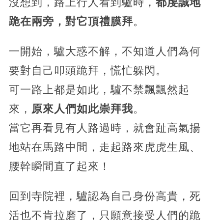
沒想到，路上行人看到驢時，
都虔誠地
跪在兩旁，對它頂禮膜拜
。
一開始，驢大惑不解，不知道人們為何
要對自己叩頭跪拜，慌忙躲閃。
可一路上都是如此，驢不禁飄飄然起
來，
原來人們如此崇拜我
。
當它再看見有人路過時，就會趾高氣揚
地站在馬路中間，走起路來虎虎生風、
腰幹瞬間直了起來！
回到寺院裡，驢認為自己身份高貴，死
活也不肯拉磨了，只願意接受人們的跪