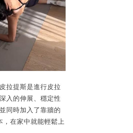
皮拉提斯是進行皮拉
深入的伸展、穩定性
並同時加入了靠牆的
本，在家中就能輕鬆上