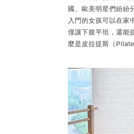
國、歐美明星們紛紛
入門的女孩可以在家
僅讓下腹平坦，還能
麼是皮拉提斯（Pilat