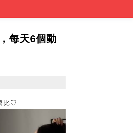
，每天6個動
臀比♡