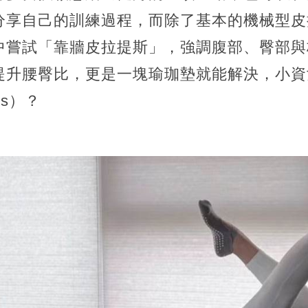
分享自己的訓練過程，而除了基本的機械型皮
中嘗試「靠牆皮拉提斯」，強調腹部、臀部與
提升腰臀比，更是一塊瑜珈墊就能解決，小資
es）？