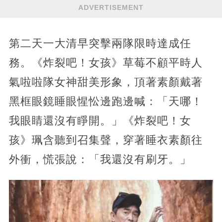
ADVERTISEMENT
第二天一大清早突擊兩隊限時達成任
務。《炸裂吧！女孩》草莓不顧平時人
氣啦啦隊女神甜美形象，頂著素顏戴著
黑框眼鏡睡眼惺忪邊跑邊喊：「天哪！
我眼睛還沒有睜開。」《炸裂吧！女
孩》珮含聽到召集聲，穿著睡衣素顏往
外衝，慌張說：「我還沒有刷牙。」