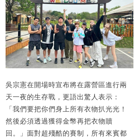
吳宗憲在開場時宣布將在露營區進行兩
天一夜的生存戰，更語出驚人表示：
「我們要把你們身上所有衣物扒光光！
然後必須透過獲得金幣再把衣物贖
回。」面對超殘酷的賽制，所有來賓都