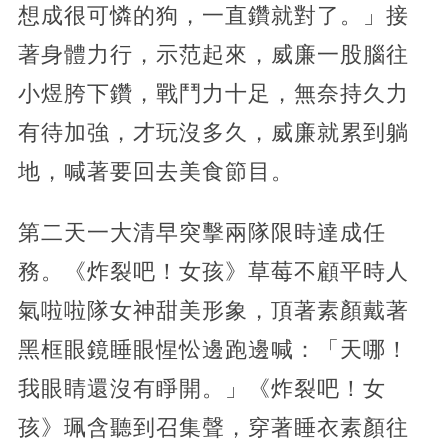
想成很可憐的狗，一直鑽就對了。」接
著身體力行，示范起來，威廉一股腦往
小煜胯下鑽，戰鬥力十足，無奈持久力
有待加強，才玩沒多久，威廉就累到躺
地，喊著要回去美食節目。
第二天一大清早突擊兩隊限時達成任
務。《炸裂吧！女孩》草莓不顧平時人
氣啦啦隊女神甜美形象，頂著素顏戴著
黑框眼鏡睡眼惺忪邊跑邊喊：「天哪！
我眼睛還沒有睜開。」《炸裂吧！女
孩》珮含聽到召集聲，穿著睡衣素顏往