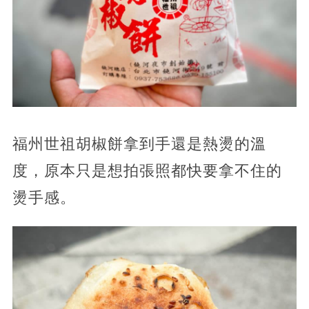
福州世祖胡椒餅拿到手還是熱燙的溫
度，原本只是想拍張照都快要拿不住的
燙手感。