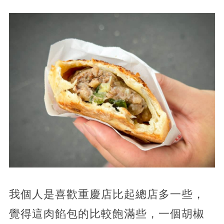
我個人是喜歡重慶店比起總店多一些，
覺得這肉餡包的比較飽滿些，一個胡椒