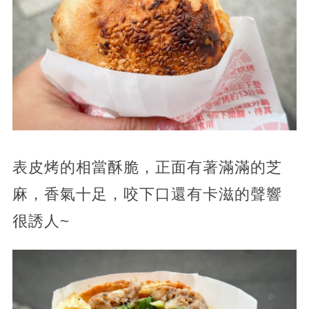
表皮烤的相當酥脆，正面有著滿滿的芝
麻，香氣十足，咬下口還有卡滋的聲響
很誘人~