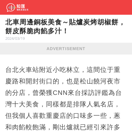
北車周邊銅板美食～貼爐炭烤胡椒餅，
餅皮酥脆肉餡多汁！
2024/03/19
ADVERTISEMENT
台北火車站附近小吃林立，這間位于重
慶路和開封街口的，也是松山饒河夜市
的分店，曾榮獲CNN來台採訪評鑑為台
灣十大美食，同樣都是排隊人氣名店，
但我個人喜歡重慶店的口味多一些，蔥
和肉餡較飽滿，剛出爐就已經引來許多