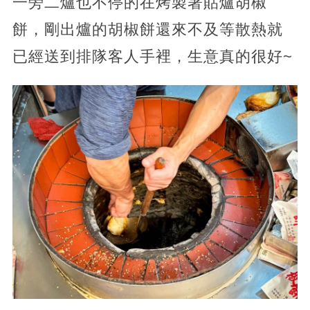
一旁二爐也不停的在烤製著貼爐胡椒
餅，剛出爐的胡椒餅還來不及等散熱就
已經送到排隊客人手裡，生意真的很好~