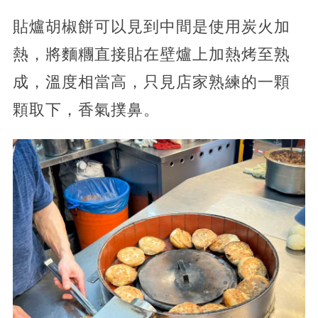
貼爐胡椒餅可以見到中間是使用炭火加
熱，將麵糰直接貼在壁爐上加熱烤至熟
成，溫度相當高，只見店家熟練的一顆
顆取下，香氣撲鼻。