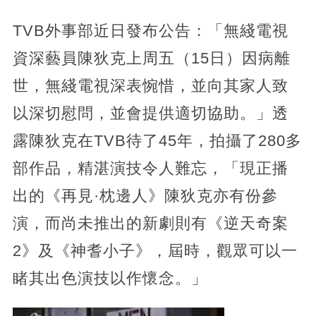
TVB外事部近日發布公告：「無綫電視
資深藝員陳狄克上周五（15日）因病離
世，無綫電視深表惋惜，並向其家人致
以深切慰問，並會提供適切協助。」透
露陳狄克在TVB待了45年，拍攝了280多
部作品，精湛演技令人難忘，「現正播
出的《再見·枕邊人》陳狄克亦有份參
演，而尚未推出的新劇則有《逆天奇案
2》及《神耆小子》，屆時，觀眾可以一
睹其出色演技以作懷念。」