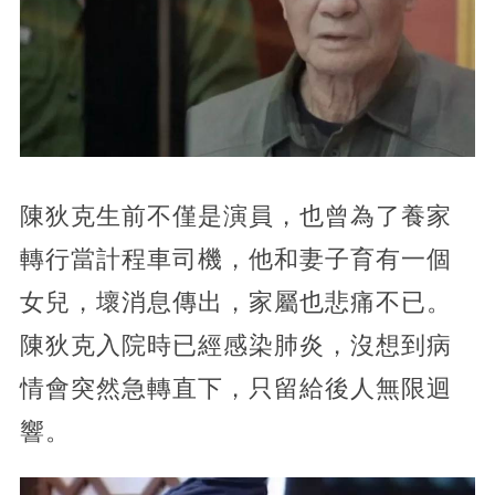
陳狄克生前不僅是演員，也曾為了養家
轉行當計程車司機，他和妻子育有一個
女兒，壞消息傳出，家屬也悲痛不已。
陳狄克入院時已經感染肺炎，沒想到病
情會突然急轉直下，只留給後人無限迴
響。