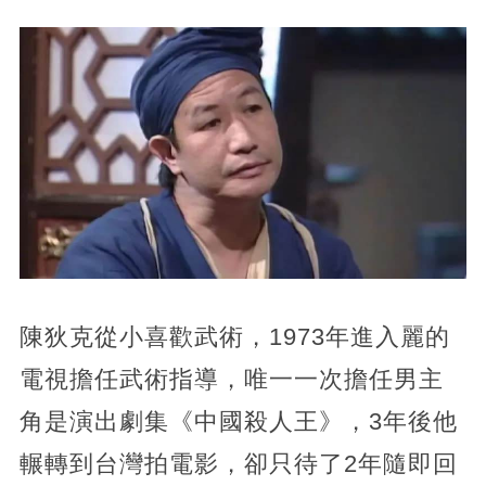
陳狄克從小喜歡武術，1973年進入麗的
電視擔任武術指導，唯一一次擔任男主
角是演出劇集《中國殺人王》，3年後他
輾轉到台灣拍電影，卻只待了2年隨即回