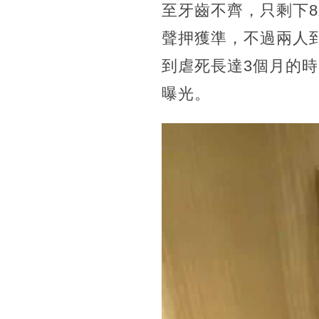
至牙齒不齊，只剩下
聲押獲準，不過兩人
到虐死長達3個月的
曝光。