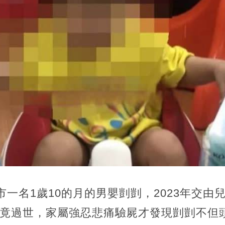
 北市一名1歲10的月的男嬰剴剴，2023年交
月竟過世，家屬強忍悲痛驗屍才發現剴剴不但