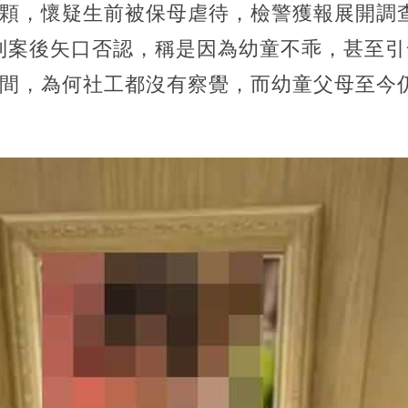
8顆，懷疑生前被保母虐待，檢警獲報展開調
到案後矢口否認，稱是因為幼童不乖，甚至引
時間，為何社工都沒有察覺，而幼童父母至今