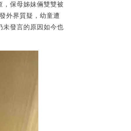
查，保母姊妹倆雙雙被
發外界質疑，幼童遭
仍未發言的原因如今也