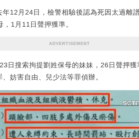
年12月24日，檢警相驗後認為死因太過離
母，1月11日聲押獲準。
ADVERTISEMENT
23日搜索拘提劉姓保母的妹妹，26日聲押
罪、妨害自由、兒少法等罪偵辦。