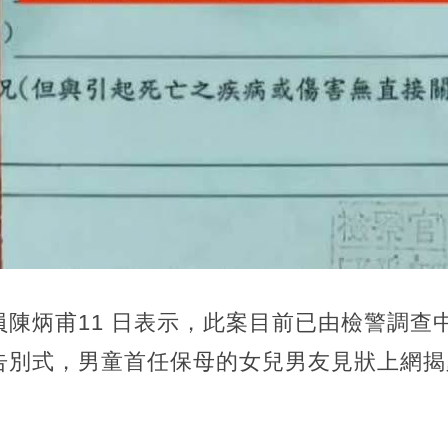
陳炳甫11 日表示，此案目前已由檢警調查
告別式，男童首任保母的女兒男友見狀上網揭