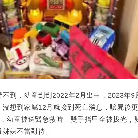
不到，幼童剴剴2022年2月出生，2023年
，沒想到家屬12月就接到死亡消息，驗屍後
顆，幼童被送醫急救時，雙手指甲全被拔光，
母姊妹不當對待。