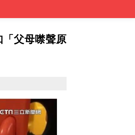
知「父母噤聲原