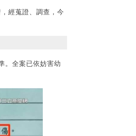
譜，經蒐證、調查，今
獲準。全案已依妨害幼