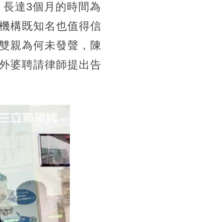
，長達3個月的時間為
機構既知名也值得信
雙親為何未發聲，陳
外婆聘請律師提出告