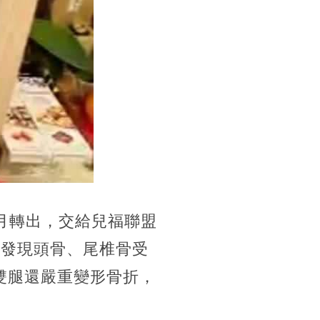
9月轉出，交給兒福聯盟
更發現頭骨、尾椎骨受
雙腿還嚴重變形骨折，