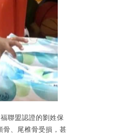
由兒福聯盟認證的劉姓保
頭骨、尾椎骨受損，甚