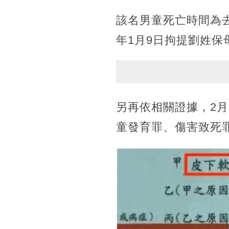
該名男童死亡時間為去
年1月9日拘提劉姓保
另再依相關證據，2月
童發育罪、傷害致死