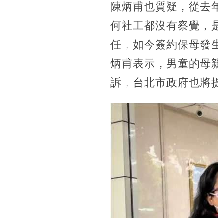
陳炳甫也質疑，從去年
何社工都沒有察覺，
任，如今簽約保母發
炳甫表示，男童的母
訴，台北市政府也將