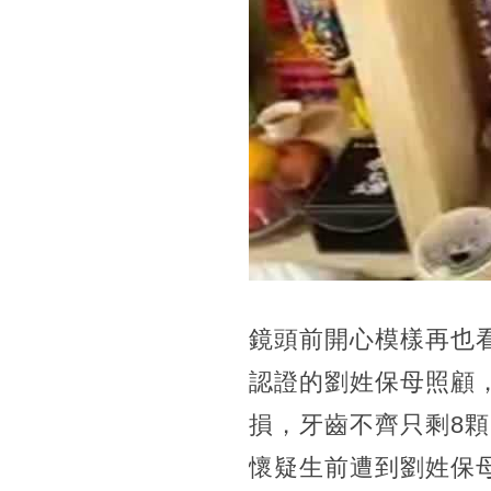
鏡頭前開心模樣再也看
認證的劉姓保母照顧
損，牙齒不齊只剩8
懷疑生前遭到劉姓保