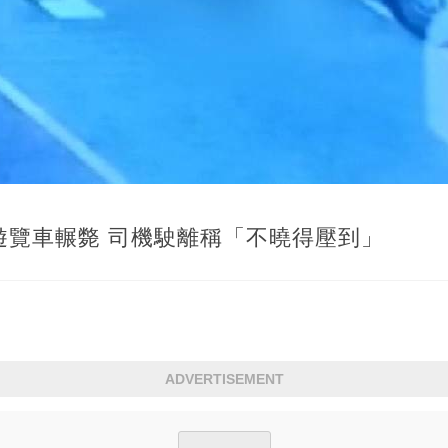
遊覽車輾斃 司機駛離稱「不曉得壓到」
ADVERTISEMENT