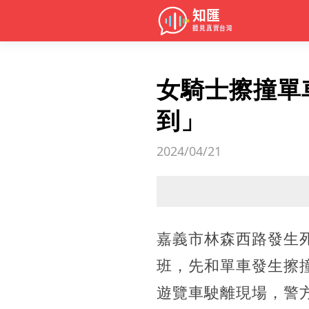
女騎士擦撞單
到」
2024/04/21
嘉義市林森西路發生死
班，先和單車發生擦
遊覽車駛離現場，警