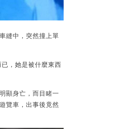
車縫中，突然撞上單
而已，她是被什麼東西
明顯身亡，而目睹一
遊覽車，出事後竟然