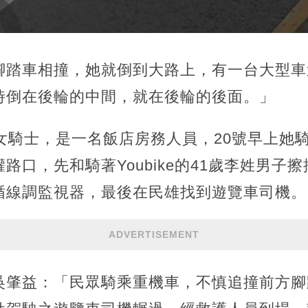
腳踏車相撞，她就倒到大路上，有一台大型車
時倒在後輪的中間，就在後輪的後面。」
女騎士，是一名飯店房務人員，20號早上她
路口，先和騎著Youbike的41歲李姓男子
循線調監視器，最後在民雄找到遊覽車司機。
ADVERTISEMENT
吳肇益：「民眾騎乘重機車，不慎追撞前方腳