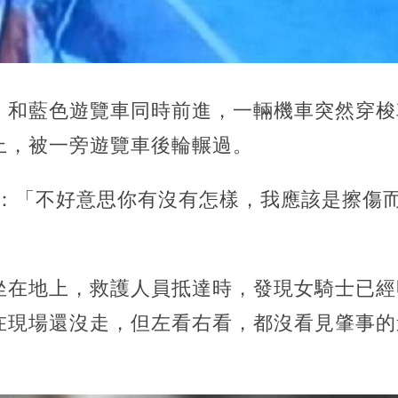
，和藍色遊覽車同時前進，一輛機車突然穿梭
上，被一旁遊覽車後輪輾過。
士：「不好意思你有沒有怎樣，我應該是擦傷
坐在地上，救護人員抵達時，發現女騎士已經
在現場還沒走，但左看右看，都沒看見肇事的