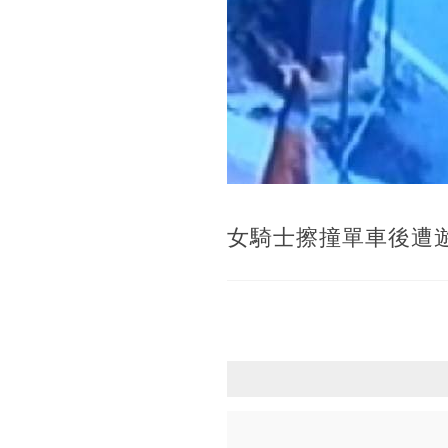
女騎士擦撞單車後遭