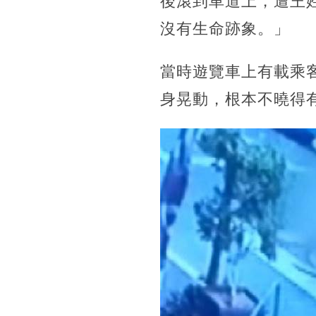
後滾到車道上，遭王
沒有生命跡象。」
當時遊覽車上有載乘
身晃動，根本不曉得