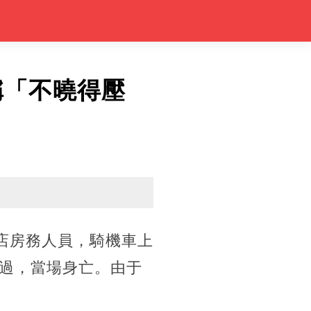
稱「不曉得壓
飯店房務人員，騎機車上
過，當場身亡。由于