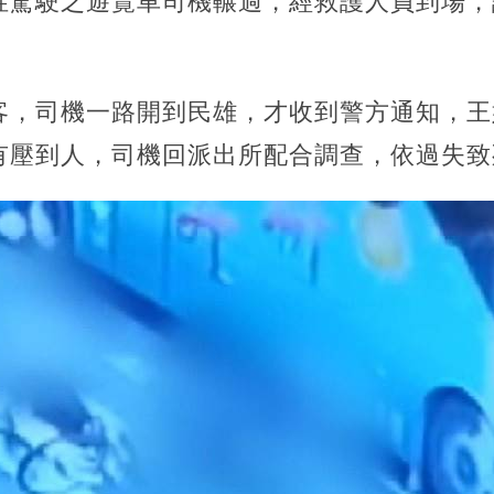
姓駕駛之遊覽車司機輾過，經救護人員到場，
客，司機一路開到民雄，才收到警方通知，王
有壓到人，司機回派出所配合調查，依過失致