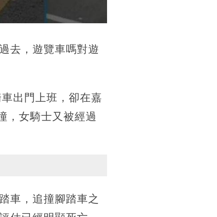
過去，遊覽車嗎對遊
騎車出門上班，卻在嘉
擦撞，女騎士又被經過
踏車，追撞腳踏車之