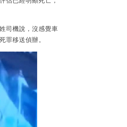
評估已經明顯死亡，
姓司機說，沒感覺車
死罪移送偵辦。