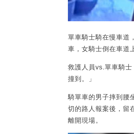
單車騎士騎在慢車道
車，女騎士倒在車道
救護人員vs.單車騎
撞到。」
騎單車的男子摔到腰
切的路人報案後，留
離開現場。