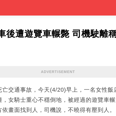
車後遭遊覽車輾斃 司機駛離
ADVERTISEMENT
亡交通事故，今天(4/20)早上，一名女性
撞，女騎士重心不穩倒地，被經過的遊覽車輾
方依畫面找到人，司機說，不曉得有壓到人。