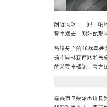
附近民眾：「跟一輛
覽車過去，剛好她那
當場身亡的48歲覃姓
義市區林森西路和民權
的遊覽車輾斃，警方
嘉義市長榮派出所長