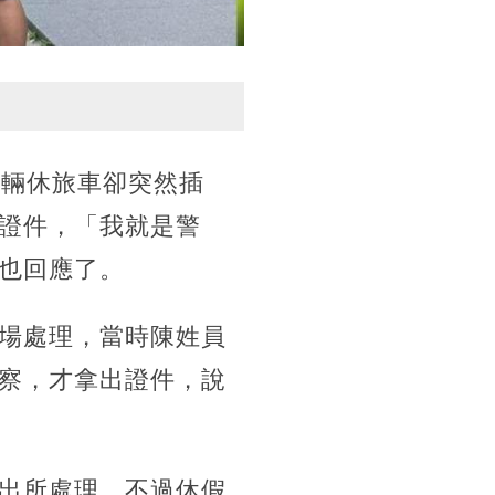
一輛休旅車卻突然插
證件，「我就是警
也回應了。
場處理，當時陳姓員
察，才拿出證件，說
出所處理。不過休假