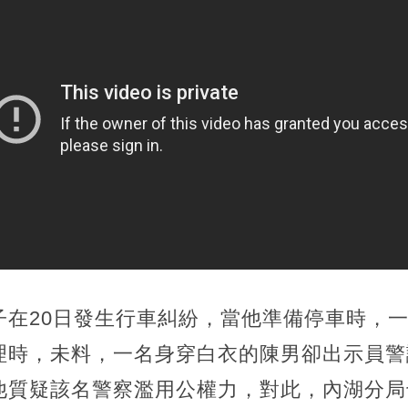
子在20日發生行車糾紛，當他準備停車時，
理時，未料，一名身穿白衣的陳男卻出示員警
他質疑該名警察濫用公權力，對此，內湖分局