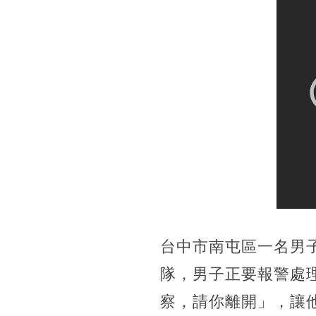
台中市南屯區一名男
隊，男子正要報警處
察，請你離開」，讓