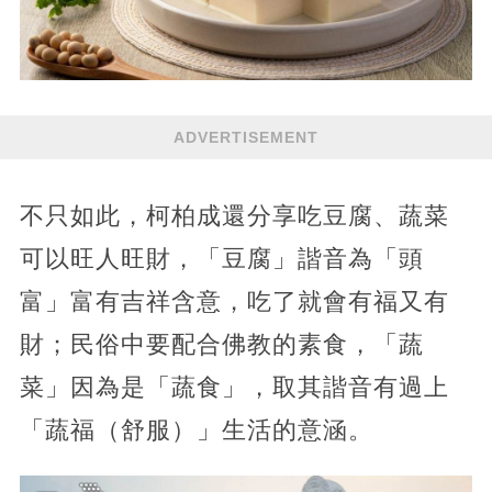
ADVERTISEMENT
不只如此，柯柏成還分享吃豆腐、蔬菜
可以旺人旺財，「豆腐」諧音為「頭
富」富有吉祥含意，吃了就會有福又有
財；民俗中要配合佛教的素食，「蔬
菜」因為是「蔬食」，取其諧音有過上
「蔬福（舒服）」生活的意涵。