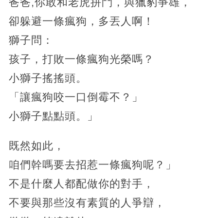
爸爸,你敢和老虎拼鬥，與獵豹爭雄，
卻躲避一條瘋狗，多丟人啊！
獅子問：
孩子，打敗一條瘋狗光榮嗎？
小獅子搖搖頭。
「讓瘋狗咬一口倒霉不？」
小獅子點點頭。」
既然如此，
咱們幹嗎要去招惹一條瘋狗呢？」
不是什麼人都配做你的對手，
不要與那些沒有素質的人爭辯，