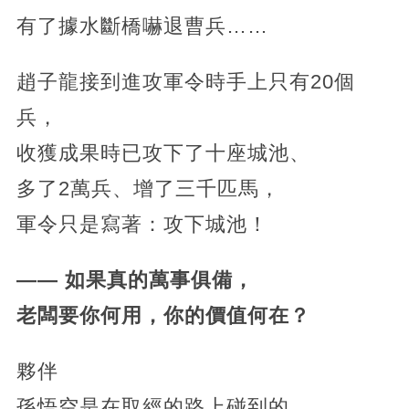
有了據水斷橋嚇退曹兵……
趙子龍接到進攻軍令時手上只有20個
兵，
收獲成果時已攻下了十座城池、
多了2萬兵、增了三千匹馬，
軍令只是寫著：攻下城池！
—— 如果真的萬事俱備，
老闆要你何用，你的價值何在？
夥伴
孫悟空是在取經的路上碰到的，