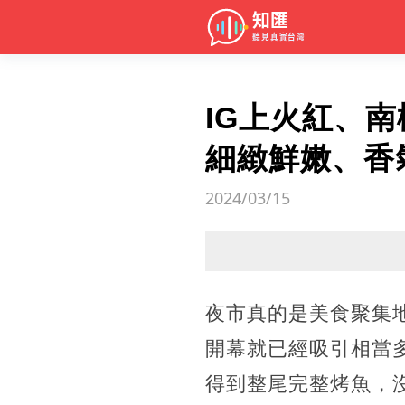
IG上火紅、
細緻鮮嫩、香
2024/03/15
夜市真的是美食聚集
開幕就已經吸引相當
得到整尾完整烤魚，