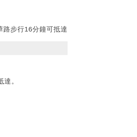
路步行16分鐘可抵達
抵達。