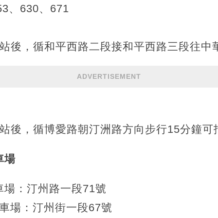
53、630、671
出站後，循和平西路二段接和平西路三段往中華
ADVERTISEMENT
出站後，循博愛路朝汀洲路方向步行15分鐘可
車場
場：汀州路一段71號
來停車場：汀州街一段67號