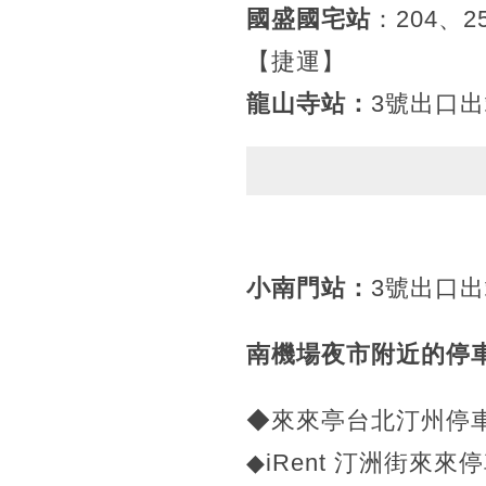
國盛國宅站
：204、2
【捷運】
龍山寺站：
3號出口
小南門站：
3號出口
南機場夜市附近的停
◆來來亭台北汀州停車
◆iRent 汀洲街來