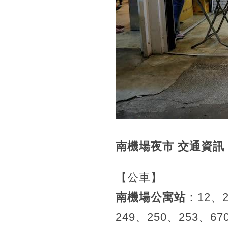
南機場夜市 交通資訊
【公車】
南機場公寓站
：12、
249、250、253、67