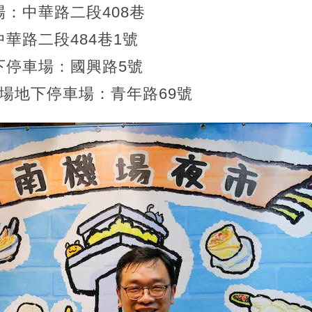
：中華路二段408巷
華路二段484巷1號
下停車場：國興路5號
棒球場地下停車場：青年路69號