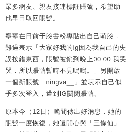
眾多網友、親友接連標註賬號，希望助
他早日取回賬號。
寧寧在日前于臉書粉專貼出自己萌臉，
難過表示「大家好我的ig因為我自己的失
誤按錯東西，賬號被鎖到晚上00:00 我哭
哭，所以賬號暫時不見嗚嗚。」另開啟
一個新賬號「ningva__」並表示自己似
乎多次登入，遭到IG關閉賬號。
原本今（12日）晚間傳出好消息，她的
賬號一度恢復，她還開心與「三條仙」