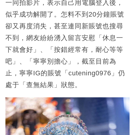
一同拍影片，表示自己用電腦登入後，
似乎成功解開了。怎料不到20分鐘賬號
卻又再度消失，甚至連同新賬號也搜尋
不到，網友紛紛湧入留言安慰「休息一
下就會好」、「按錯經常有，耐心等等
吧」、「寧寧別擔心」，截至目前為
止，寧寧IG的賬號「cutening0976」仍
處于「查無結果」狀態。