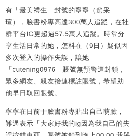
有「最美禮生」封號的寧寧（趙采
瑄），臉書粉專高達300萬人追蹤，在社
群平台IG更超過57.5萬人追蹤。時常分
享生活日常的她，怎料在（9日）疑似因
多次登入的操作失誤，讓她
「cutening0976」賬號無預警遭封鎖，
眾多網友、親友接連標註賬號，希望助
他早日取回賬號。
寧寧在日前于臉書粉專貼出自己萌臉，
難過表示「大家好我的ig因為我自己的失
誤按錯東西，賬號被鎖到晚上00:00 我哭