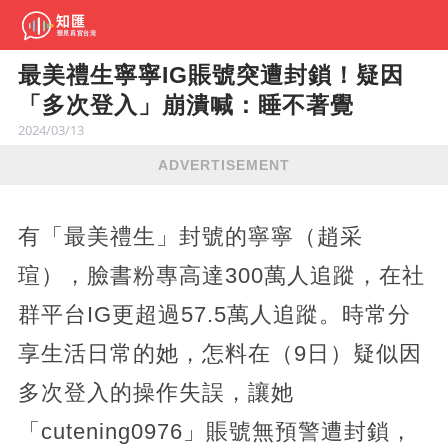
最美禮生寧寧IG賬號突遭封鎖！疑因
「多次登入」崩潰喊：睡不著覺
2024/03/13
ADVERTISEMENT
有「最美禮生」封號的寧寧（趙采
瑄），臉書粉專高達300萬人追蹤，在社
群平台IG更超過57.5萬人追蹤。時常分
享生活日常的她，怎料在（9日）疑似因
多次登入的操作失誤，讓她
「cutening0976」賬號無預警遭封鎖，