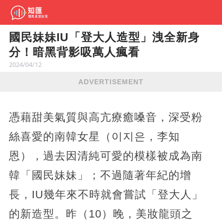
國民妹妹IU「登大人造型」洩全新身
分！暗黑背影吸萬人瘋看
2024/04/12
ADVERTISEMENT
憑藉甜美氣質與高亢療癒嗓音，深受粉
絲喜愛的南韓女星（이지은，李知
恩），過去因清純可愛的模樣被成為南
韓「國民妹妹」；不過隨著年紀的增
長，IU幾年來不時就會嘗試「登大人」
的新造型。昨（10）晚，美妝龍頭之