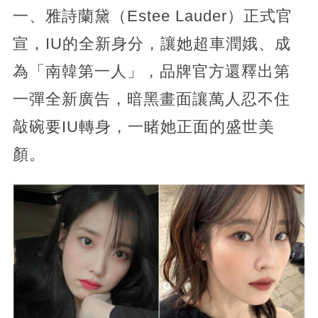
一、雅詩蘭黛（Estee Lauder）正式官
宣，IU的全新身分，讓她超車潤娥、成
為「南韓第一人」，品牌官方還釋出第
一彈全新廣告，暗黑畫面讓萬人忍不住
敲碗要IU轉身，一睹她正面的盛世美
顏。