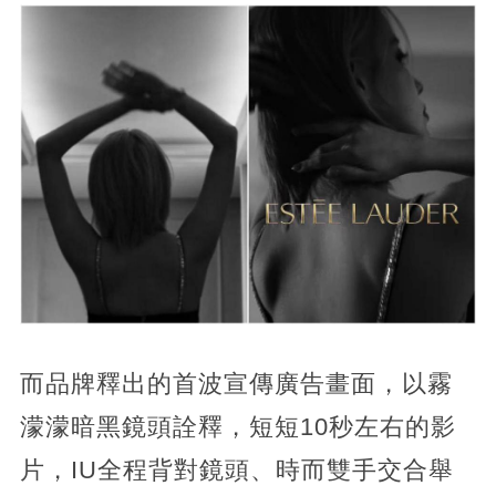
而品牌釋出的首波宣傳廣告畫面，以霧
濛濛暗黑鏡頭詮釋，短短10秒左右的影
片，IU全程背對鏡頭、時而雙手交合舉