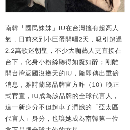
南韓「國民妹妹」IU在台灣擁有超高人
氣，日前來到小巨蛋開唱2天，吸引超過
2.2萬歌迷朝聖，不少大咖藝人更直接在
台下，化身小粉絲聽得如癡如醉；剛離
開台灣返國沒幾天的IU，隨即傳出重磅
消息，雅詩蘭黛品牌官方昨（10）晚正
式官宣，IU成為該品牌的全球代言人，
這一新身分不但超車了潤娥的「亞太區
代言人」身分，也讓她成為南韓第一位
拿下品牌全球大使的女星。