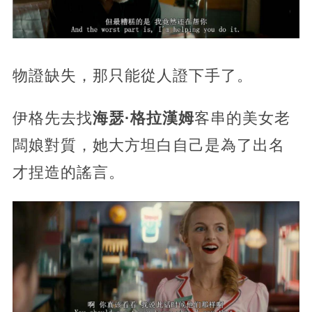
物證缺失，那只能從人證下手了。
伊格先去找
海瑟·格拉漢姆
客串的美女老
闆娘對質，她大方坦白自己是為了出名
才捏造的謠言。