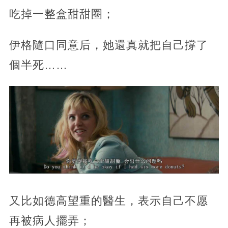
吃掉一整盒甜甜圈；
伊格隨口同意后，她還真就把自己撐了
個半死……
又比如德高望重的醫生，表示自己不愿
再被病人擺弄；