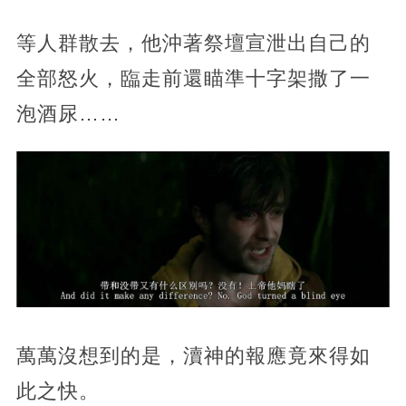
等人群散去，他沖著祭壇宣泄出自己的
全部怒火，臨走前還瞄準十字架撒了一
泡酒尿……
萬萬沒想到的是，瀆神的報應竟來得如
此之快。