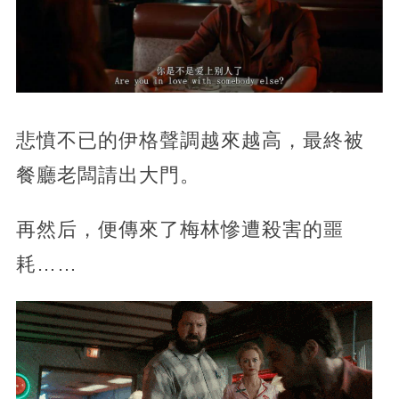
悲憤不已的伊格聲調越來越高，最終被
餐廳老闆請出大門。
再然后，便傳來了梅林慘遭殺害的噩
耗……