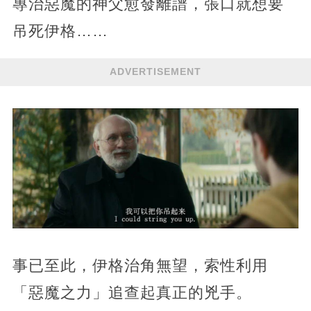
專治惡魔的神父愈發離譜，張口就想要
吊死伊格……
ADVERTISEMENT
事已至此，伊格治角無望，索性利用
「惡魔之力」追查起真正的兇手。