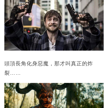
頭頂長角化身惡魔，那才叫真正的炸
裂……