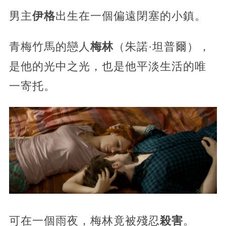
男主
伊格
出生在一個偏遠閉塞的小鎮。
青梅竹馬的戀人
梅林
（朱諾·坦普爾），
是他的光中之光，也是他平淡生活的唯
一寄托。
可在一個雨夜，梅林竟被殘忍
殺害
。