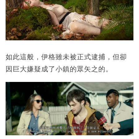
如此這般，伊格雖未被正式逮捕，但卻
因巨大嫌疑成了小鎮的眾矢之的。