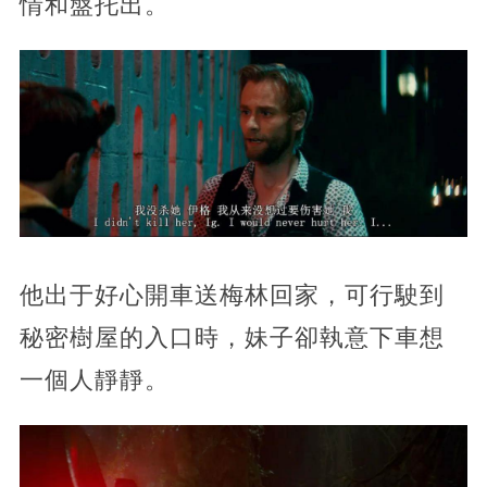
情和盤托出。
他出于好心開車送梅林回家，可行駛到
秘密樹屋的入口時，妹子卻執意下車想
一個人靜靜。