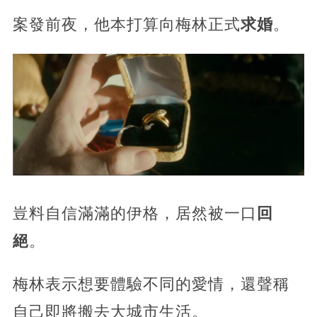
案發前夜，他本打算向梅林正式
求婚
。
豈料自信滿滿的伊格，居然被一口
回
絕
。
梅林表示想要體驗不同的愛情，還聲稱
自己即將搬去大城市生活。