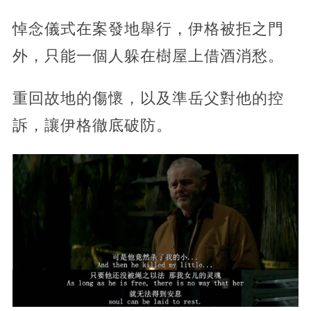
悼念儀式在案發地舉行，伊格被拒之門
外，只能一個人躲在樹屋上借酒消愁。
重回故地的傷懷，以及準岳父對他的控
訴，讓伊格徹底破防。