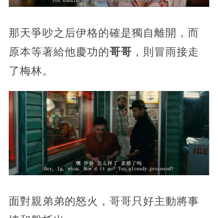
那天爭吵之后伊格的確是獨自離開，而
原本等著給他慶功的
哥哥
，則冒雨接走
了梅林。
面對親弟弟的怒火，哥哥只好主動將事