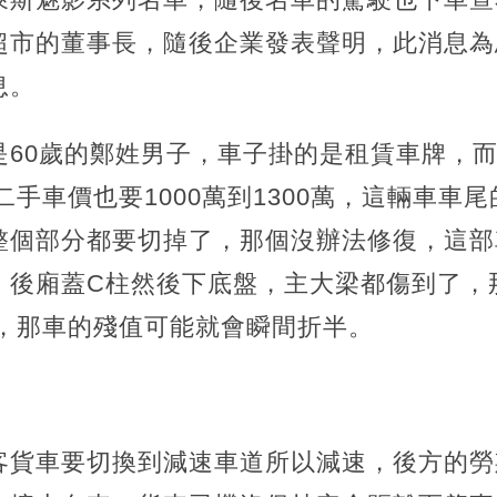
超市的董事長，隨後企業發表聲明，此消息為
息。
是60歲的鄭姓男子，車子掛的是租賃車牌，
，二手車價也要1000萬到1300萬，這輛車車
整個部分都要切掉了，那個沒辦法修復，這部
，後廂蓋C柱然後下底盤，主大梁都傷到了，
萬，那車的殘值可能就會瞬間折半。
客貨車要切換到減速車道所以減速，後方的勞