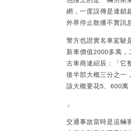
網，一度誤傳是連鎖
外界停止散播不實訊
警方也證實名車駕駛
新車價值2000多萬
古車商連紹辰：「它
後半部大概三分之一
該大概要花5、600
」
交通事故當時是這輛