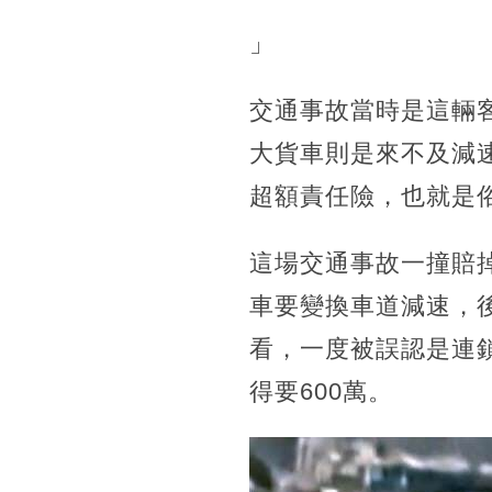
」
交通事故當時是這輛
大貨車則是來不及減
超額責任險，也就是
這場交通事故一撞賠
車要變換車道減速，
看，一度被誤認是連
得要600萬。