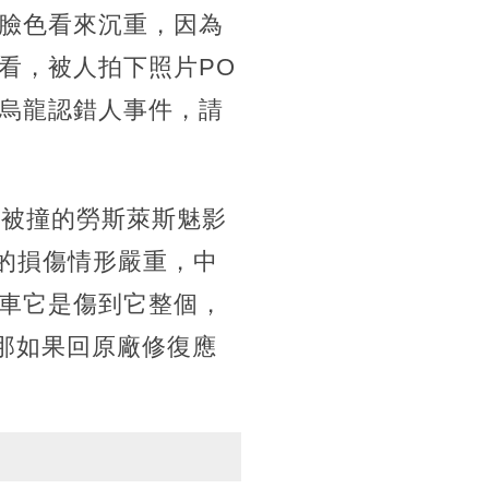
臉色看來沉重，因為
看，被人拍下照片PO
烏龍認錯人事件，請
而被撞的勞斯萊斯魅影
尾的損傷情形嚴重，中
車它是傷到它整個，
那如果回原廠修復應