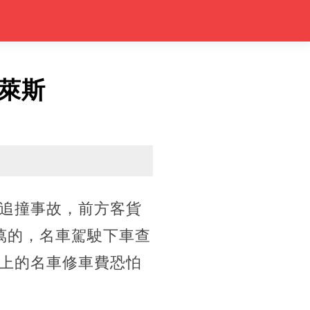
萊斯
追撞事故，前方客貨
萬的，名車駕駛下車查
上的名車修車費恐怕