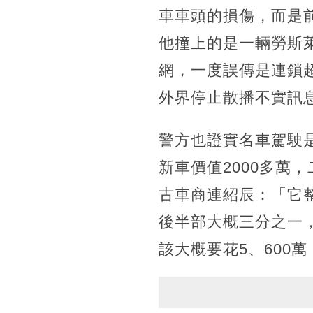
車車頭的損傷，而是
他撞上的是一輛勞斯
網，一度誤傳是連鎖
外界停止散播不實訊
警方也證實名車駕駛
新車價值2000多萬
古車商連紹辰：「它
後半部大概三分之一
該大概要花5、600