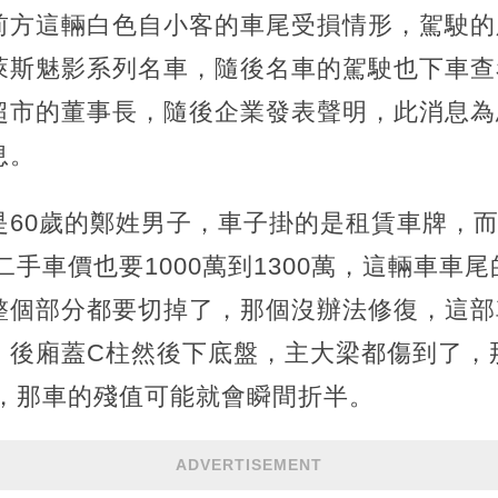
前方這輛白色自小客的車尾受損情形，駕駛的
萊斯魅影系列名車，隨後名車的駕駛也下車查
超市的董事長，隨後企業發表聲明，此消息為
息。
是60歲的鄭姓男子，車子掛的是租賃車牌，
，二手車價也要1000萬到1300萬，這輛車車
整個部分都要切掉了，那個沒辦法修復，這部
，後廂蓋C柱然後下底盤，主大梁都傷到了，
萬，那車的殘值可能就會瞬間折半。
ADVERTISEMENT