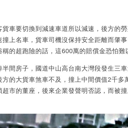
客貨車要切換到減速車道所以減速，後方的勞
速撞上名車，貨車司機沒保持安全距離而肇事
俗稱的超跑險的話，這600萬的賠償金恐怕難
掉半間房子，國道中山高台南大灣段發生三車
後方的大貨車煞車不及，撞上中間價值2千多
鎖超市的董座，後來企業發聲明否認，而被撞