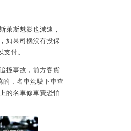
斯萊斯魅影也減速，
，如果司機沒有投保
以支付。
追撞事故，前方客貨
萬的，名車駕駛下車查
上的名車修車費恐怕