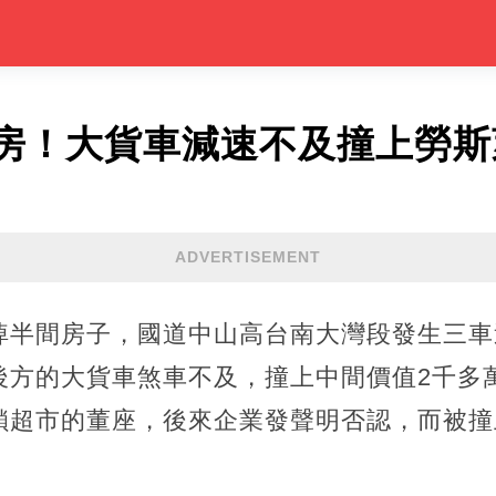
房！大貨車減速不及撞上勞斯
ADVERTISEMENT
掉半間房子，國道中山高台南大灣段發生三車
後方的大貨車煞車不及，撞上中間價值2千多
鎖超市的董座，後來企業發聲明否認，而被撞