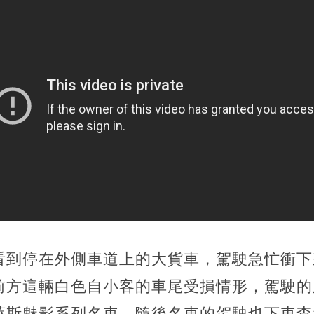
看到停在外側車道上的大貨車，駕駛急忙衝下
前方這輛白色自小客的車尾受損情形，駕駛的
萊斯魅影系列名車，隨後名車的駕駛也下車查