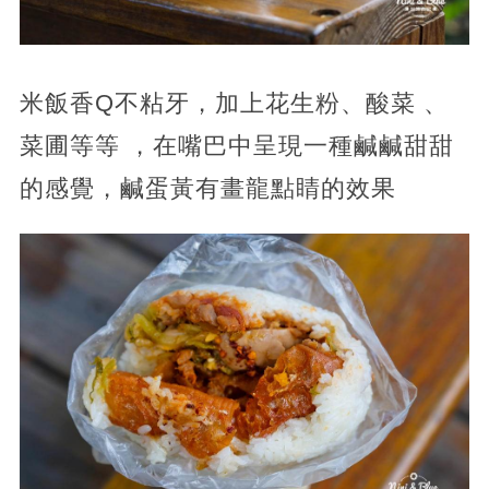
米飯香Q不粘牙，加上花生粉、酸菜 、
菜圃等等 ，在嘴巴中呈現一種鹹鹹甜甜
的感覺，鹹蛋黃有畫龍點睛的效果