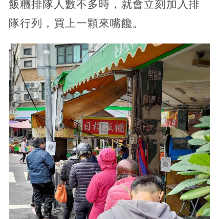
飯糰排隊人數不多時，就會立刻加入排
隊行列，買上一顆來嘴饞。