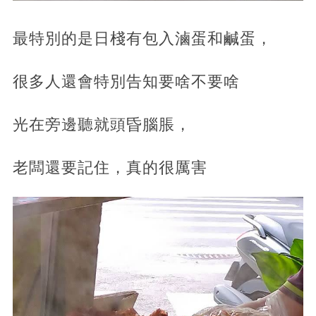
最特別的是日棧有包入滷蛋和鹹蛋，
很多人還會特別告知要啥不要啥
光在旁邊聽就頭昏腦脹，
老闆還要記住，真的很厲害