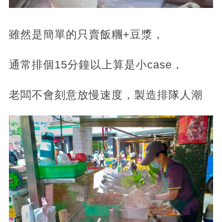
雖然是簡單的只賣飯糰+豆漿，
通常排個15分鐘以上算是小case，
老闆不會刻意放慢速度，製造排隊人潮