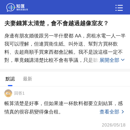
夫妻錢算太清楚，會不會越過越像室友？
問答
身邊有朋友婚後跟另一半什麼都 AA，房租水電一人一半
綜合問題
婚姻情感
職場
夫妻生活
我可以理解，但連買衛生紙、叫外送、幫對方買杯飲
料、去超商順手買東西都會記帳。我不是說這樣一定不
生活妙招
體育
育兒
老年病科普
對，畢竟錢講清楚比較不會有爭議，只是聽久了會覺
展開全部
得，夫妻如果每件小事都要結算，會不會越過越像室
友？大家能接受婚後算這麼細嗎？
默認
最新
回答1
帳算清楚是好事，但如果連一杯飲料都要立刻結算，感
情真的很容易變得像合租。
查看全部
2026/05/18