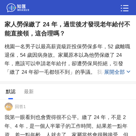
家人勞保繳了 24 年，過世後才發現老年給付不
問答
能直接領，這合理嗎？
綜合問題
婚姻情感
職場
夫妻生活
桃園一名男子以最高薪資級距投保勞保多年，52 歲離職
生活妙招
體育
育兒
老年病科普
退保，54 歲因病身故。家屬原本以為他勞保繳了 24
年，應該可以申請老年給付，卻遭勞保局拒絕，引發
「繳了 24 年卻一毛都領不到」的爭議。 我不是專業人
展開全部
士，但看完新聞會開始擔心自己家裡的狀況。像爸媽、
另一半、自己，如果中年離職、退保、身體突然出狀
默認
最新
況，到底會不會也卡在某個條件上？勞保到底是保障，
還是其實很多人根本沒搞懂？ 想問大家，看到這種新
回答1
聞，你會覺得制度不合理，還是覺得每個家庭真的該早
我第一眼看到也會覺得很不公平。繳了 24 年，不是 2
點查清楚自己的勞保年資和請領條件？
年、4 年，是一個人半輩子的工作時間。結果差一點年
資、差一點年齡，人就走了，家屬當然會很難接受。但