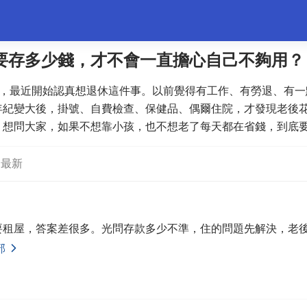
要存多少錢，才不會一直擔心自己不夠用？
 歲，最近開始認真想退休這件事。以前覺得有工作、有勞退、有
婚姻情感
職場
夫妻生活
生活妙招
體育
年紀變大後，掛號、自費檢查、保健品、偶爾住院，才發現老後
。想問大家，如果不想靠小孩，也不想老了每天都在省錢，到底
最新
要租屋，答案差很多。光問存款多少不準，住的問題先解決，老
部