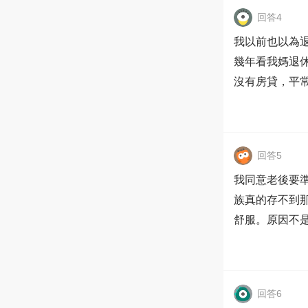
回答4
我以前也以為退休
幾年看我媽退
沒有房貸，平
回答5
我同意老後要
族真的存不到
舒服。原因不
回答6