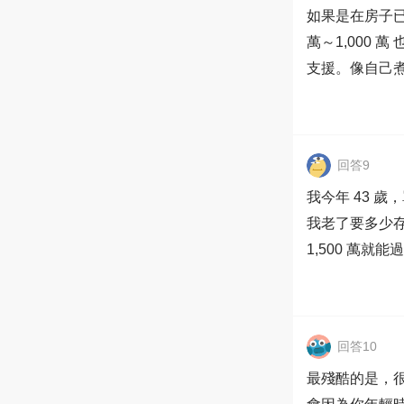
如果是在房子已
萬～1,000
支援。像自己
回答9
我今年 43 
我老了要多少存
1,500 萬就能
回答10
最殘酷的是，很