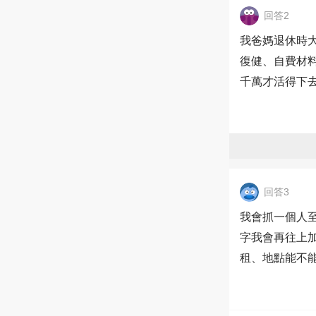
回答2
我爸媽退休時
復健、自費材
千萬才活得下
回答3
我會抓一個人至
字我會再往上
租、地點能不