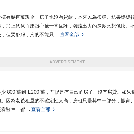
大概有幾百萬現金，房子也沒有貸款，本來以為很穩。結果媽媽
料，加上爸爸血壓跟心臟一直回診，錢流出去的速度比想像快。
去，但要舒服，真的不能只
...
查看全部
ADVERTISEMENT
少 800 萬到 1,200 萬，前提是有自己的房子、沒有房貸。如
加。因為老後租屋的不確定性太高，房租只是其中一部分，搬家
能看醫生，都
...
查看全部