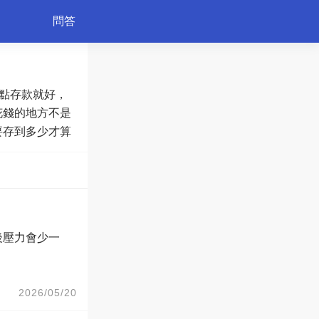
問答
一點存款就好，
育兒
花錢的地方不是
要存到多少才算
後壓力會少一
2026/05/20