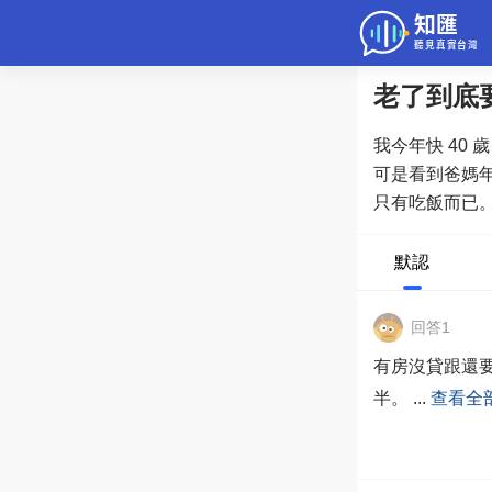
老了到底
問答
我今年快 40
綜合問題
可是看到爸媽
只有吃飯而已
老年病科普
比較安心？
默認
回答1
有房沒貸跟還
半。
...
查看全