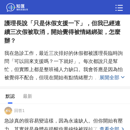
護理長說「只是休假支援一下」，但我已經連
問答
續三次假被取消，開始覺得被情緒綁架，怎麼
綜合問題
婚姻情感
職場
夫妻生活
辦？
生活妙招
體育
育兒
老年病科普
我在急診工作，最近三次排好的休假都被護理長臨時詢
問「可以回來支援嗎？一下就好」。每次都說只是幫
忙，但實際上都是整班補人力缺口。我會答應是因為怕
被覺得不配合，但現在開始有點情緒壓力，覺得自己根
展開全部
本不能拒絕。
默認
最新
回答1
急診真的很容易變這樣，因為永遠缺人。但你開始有壓
力，其實就是身體在提醒你界線快被踩掉了。
查看全部