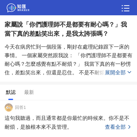
家屬說「你們護理師不是都要有耐心嗎？」我
問答
當下真的差點笑出來，是我太誇張嗎？
綜合問題
婚姻情感
職場
夫妻生活
今天在病房忙到一個段落，剛好在處理紀錄跟下一床的
生活妙招
體育
育兒
老年病科普
事情。 一個家屬突然跟我說： 「你們護理師不是都要有
耐心嗎？怎麼感覺有點不耐煩？」 我當下真的有一秒愣
住，差點笑出來，但還是忍住。 不是不耐煩，是我同時
展開全部
在跑好幾件事，根本沒空把情緒「調整到他想看的樣
子」。 想問這種話，在病房是不是其實很常見？還是我
默認
最新
真的反應太大？
回答1
這句我聽過，而且通常都是你最忙的時候來。你不是不
耐煩，是臉根本來不及管理。
查看全部