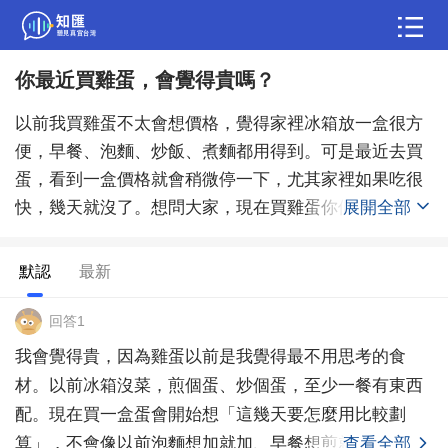
你最近買雞蛋，會覺得貴嗎？
問答
以前我買雞蛋不太會想價格，覺得家裡冰箱放一盒很方
綜合問題
婚姻情感
職場
夫妻生活
便，早餐、泡麵、炒飯、煮麵都用得到。可是最近去買
蛋，看到一盒價格就會稍微停一下，尤其家裡如果吃很
生活妙招
體育
育兒
老年病科普
快，幾天就沒了。想問大家，現在買雞蛋你們會覺得貴
展開全部
嗎？還是覺得雖然漲了，但跟外食比起來還是可以接
受？
默認
最新
回答1
我會覺得貴，因為雞蛋以前是我覺得最不用思考的食
材。以前冰箱沒菜，煎個蛋、炒個蛋，至少一餐有東西
配。現在買一盒蛋會開始想「這幾天要怎麼用比較劃
算」，不會像以前泡麵想加就加、早餐想煎就煎。不是
查看全部