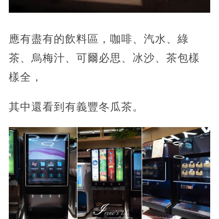
應有盡有的飲料區，咖啡、汽水、綠
茶、烏梅汁、可爾必思、冰沙、茶包樣
樣全，
其中還看到有義豐冬瓜茶。