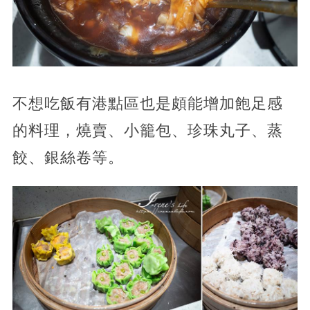
不想吃飯有港點區也是頗能增加飽足感
的料理，燒賣、小籠包、珍珠丸子、蒸
餃、銀絲卷等。