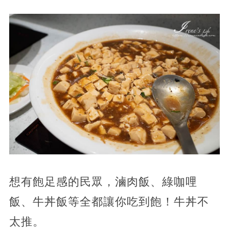
想有飽足感的民眾，滷肉飯、綠咖哩
飯、牛丼飯等全都讓你吃到飽！牛丼不
太推。