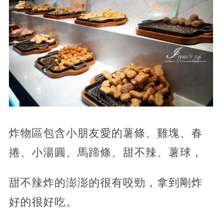
炸物區包含小朋友愛的薯條、雞塊、春
捲、小湯圓、馬蹄條、甜不辣、薯球，
甜不辣炸的澎澎的很有咬勁，拿到剛炸
好的很好吃。