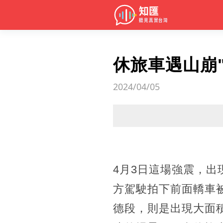
休旅車遇山崩
2024/04/05
4月3日這場強震，
方駕駛拍下前面轎車
德段，則是出現大面