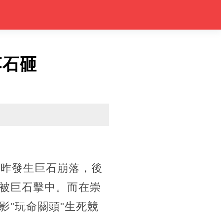
落石砸
處昨發生巨石崩落，後
被巨石擊中。而在崇
"玩命關頭"生死競