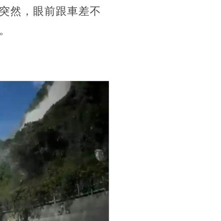
突然，眼前跟車差不
。