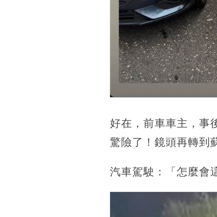
好在，前車車主，事
驚險了！鏡頭再轉到
汽車駕駛：「怎麼會