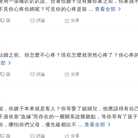
會用一張嘴叭叭叭說。合著你嫂子沒有嫁你家之前，你家就
不見你心疼你媽呢？可見你的心疼是裝
...
查看全部
踩
評論
分享
5
結婚之前。你怎麼不心疼？現在怎麼就突然心疼了？你心疼
全部
踩
評論
分享
5
能，你嫂子本來就是客人？你哥娶了媳婦兒，他應該得有自
不過依靠“血緣”而存在的一層關系說難聽點，等你哥有了孩
你，哪怕你們父母，優先級都比不
...
查看全部
踩
評論
分享