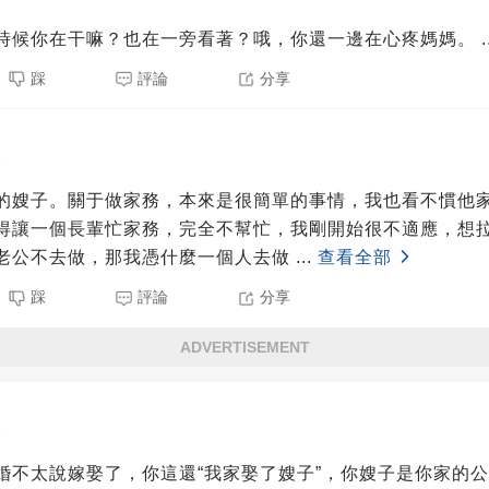
時候你在干嘛？也在一旁看著？哦，你還一邊在心疼媽媽。
.
踩
評論
分享
5
的嫂子。關于做家務，本來是很簡單的事情，我也看不慣他
得讓一個長輩忙家務，完全不幫忙，我剛開始很不適應，想
老公不去做，那我憑什麼一個人去做
...
查看全部
踩
評論
分享
ADVERTISEMENT
5
婚不太說嫁娶了，你這還“我家娶了嫂子”，你嫂子是你家的