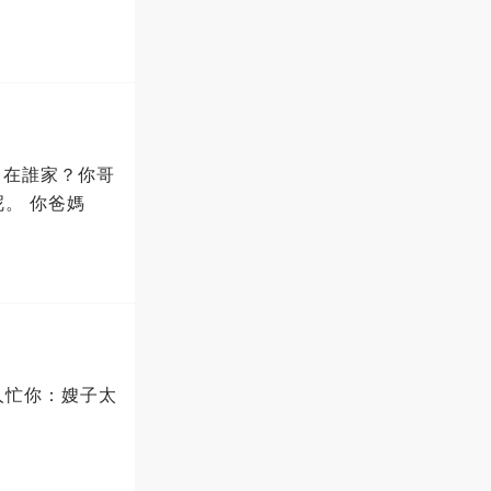
- 在誰家？你哥
。 你爸媽
人忙你：嫂子太