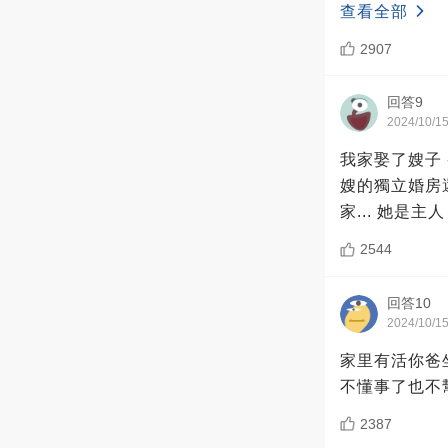
查看全部
2907
回答9
2024/10/1
我家娶了嫂子 
嫂的獨立婚房
家... 她是
2544
回答10
2024/10/1
家里有活你爸
不懂事了也不
2387