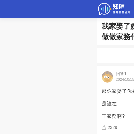
我家娶了
問答
做做家務
綜合問題
老年病科普
回答1
2024/10/1
那你家娶了你
是誰在
干家務啊?
2329