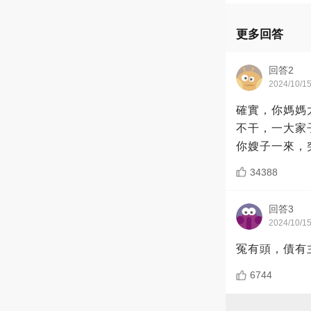
更多回答
回答2
2024/10/1
確實，你媽媽
不干，一大家
你嫂子一來，
34388
回答3
2024/10/1
冤有頭，債有
6744