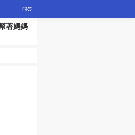
問答
幫著媽媽
育兒