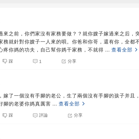
5
過來之前，你們家沒有家務要做？？就你嫂子嫁過來之后，
家務就針對你嫂子一人來的唄。你爸和你哥，還有你，全都
心疼你媽的功夫，自己幫你媽干家務，不就得
...
查看全部
踩
分享
1
5
，嫁了一個沒有手腳的老公，生了兩個沒有手腳的孩子并且
好腳的老婆你媽真厲害
...
查看全部
踩
評論
分享
5