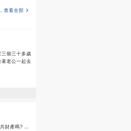
..
查看全部
家三個三十多歲
拉著老公一起去
公共財產嗎?
...