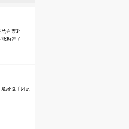
突然有家務
不能動彈了
，還給沒手腳的