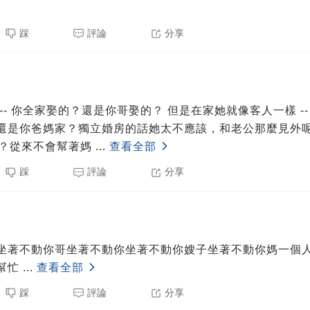
踩
評論
分享
5
-- 你全家娶的？還是你哥娶的？ 但是在家她就像客人一樣 -
還是你爸媽家？獨立婚房的話她太不應該，和老公那麼見外呢
主人？從來不會幫著媽
...
查看全部
踩
評論
分享
5
坐著不動你哥坐著不動你坐著不動你嫂子坐著不動你媽一個
幫忙
...
查看全部
踩
評論
分享