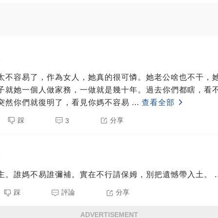
5
太不容易了，作為女人，她真的很可憐。她老公啥也不干，
子就她一個人做家務，一做就是幾十年。過去你們都瞎，看
突然你們就復明了，看見你媽不容易
...
查看全部
踩
分享
3
5
主。誰媽不易誰彌補。實在不行請保姆，別把遺憾帶入土。
.
踩
評論
分享
ADVERTISEMENT