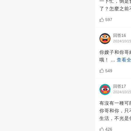
一下忙，倒是
了？怎麼之前
597
回答16
2024/10/1
你嫂子和你哥
哦！
...
查看
549
回答17
2024/10/1
有沒有一種可
你哥和你，只
生活，不光是
426