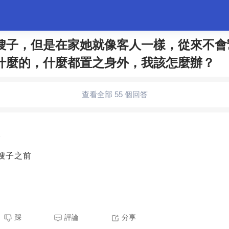
嫂子，但是在家她就像客人一樣，從來不會
什麼的，什麼都置之身外，我該怎麼辦？
婚姻情感
職場
夫妻生活
生活妙招
體育
查看全部 55 個回答
5
嫂子之前
踩
評論
分享