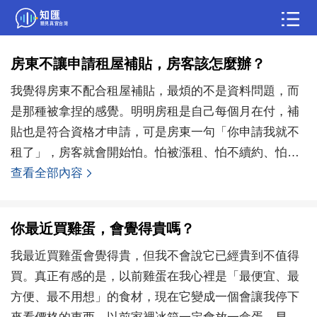
問答
房東不讓申請租屋補貼，房客該怎麼辦？
我覺得房東不配合租屋補貼，最煩的不是資料問題，而
綜合問題
婚姻情感
職場
夫妻生活
是那種被拿捏的感覺。明明房租是自己每個月在付，補
生活妙招
體育
育兒
老年病科普
貼也是符合資格才申請，可是房東一句「你申請我就不
租了」，房客就會開始怕。怕被漲租、怕不續約、怕之
後修東西
查看全部內容
你最近買雞蛋，會覺得貴嗎？
我最近買雞蛋會覺得貴，但我不會說它已經貴到不值得
買。真正有感的是，以前雞蛋在我心裡是「最便宜、最
方便、最不用想」的食材，現在它變成一個會讓我停下