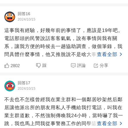
回答16
2024/10/15
這事我有經驗，好幾年前的事情了，應該是19年吧。
電話那頭的民警說話客客氣氣，說有事情與我有關
系，讓我方便的時候去一趟協助調查，做個筆錄，我
問具體什麼事情，他又推脫說不是啥大事，過來就知
查看全部
道。然后我尋思，
踩
評論
分享
2802
回答17
2024/10/15
不去也不怎樣曾經我在業主群和一個鄰居吵架然后鄰
居讓他派出所的朋友用私人手機給我打電話，叫我在
業主群道歉，不然強制傳喚我24小時，當時嚇了我一
跳，我也馬上問我從事警務工作的同學這種情況該怎
查看全部