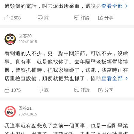
過類似的電話，叫去派出所采血，還說必須去。我說
查看全部
沒時間，改天去。
踩
評論
分享
2608
回答20
2024/10/15
看到追的人不少，更一點中間細節。可以不去，沒啥
事。真有事，就是他找你了。去年隔壁老板經營賭博
機，警察抓捕時，把我家墻砸了，逃跑，我當時正在
店里檢查設備，順便就把我也抓了，協助調查了一
查看全部
宿。讓我們在現場蹲
踩
評論
分享
1975
回答21
2024/10/15
我這事就有點悲哀了之前一個同事，也是一個剛畢業