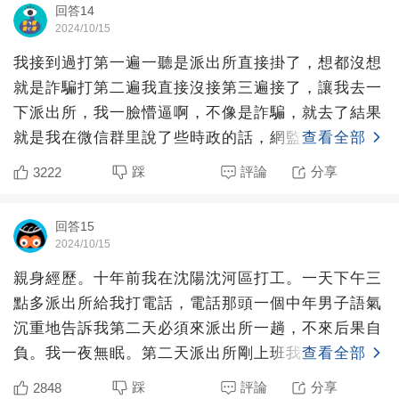
回答14
2024/10/15
我接到過打第一遍一聽是派出所直接掛了，想都沒想
就是詐騙打第二遍我直接沒接第三遍接了，讓我去一
下派出所，我一臉懵逼啊，不像是詐騙，就去了結果
就是我在微信群里說了些時政的話，網監部門要求派
查看全部
出所查我，聊的啥
踩
評論
分享
3222
回答15
2024/10/15
親身經歷。十年前我在沈陽沈河區打工。一天下午三
點多派出所給我打電話，電話那頭一個中年男子語氣
沉重地告訴我第二天必須來派出所一趟，不來后果自
負。我一夜無眠。第二天派出所剛上班我就到了。接
查看全部
待說負責我的同事
踩
評論
分享
2848