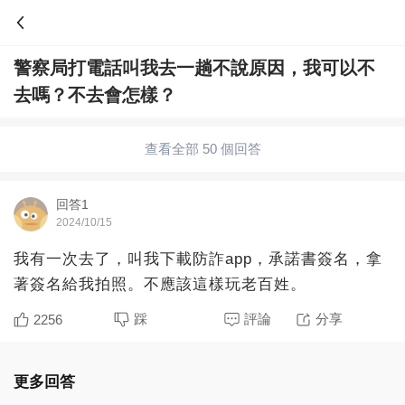
警察局打電話叫我去一趟不說原因，我可以不
問答
去嗎？不去會怎樣？
綜合問題
婚姻情感
職場
夫妻生活
查看全部 50 個回答
生活妙招
體育
育兒
老年病科普
回答1
2024/10/15
我有一次去了，叫我下載防詐app，承諾書簽名，拿
著簽名給我拍照。不應該這樣玩老百姓。
踩
評論
分享
2256
更多回答