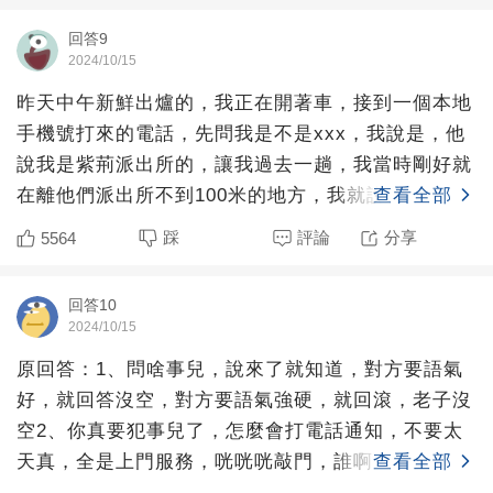
回答9
2024/10/15
昨天中午新鮮出爐的，我正在開著車，接到一個本地
手機號打來的電話，先問我是不是xxx，我說是，他
說我是紫荊派出所的，讓我過去一趟，我當時剛好就
在離他們派出所不到100米的地方，我就說我就在你
查看全部
們附近，他說
踩
評論
分享
5564
回答10
2024/10/15
原回答：1、問啥事兒，說來了就知道，對方要語氣
好，就回答沒空，對方要語氣強硬，就回滾，老子沒
空2、你真要犯事兒了，怎麼會打電話通知，不要太
天真，全是上門服務，咣咣咣敲門，誰啊，物業，開
查看全部
門直接被一群人按