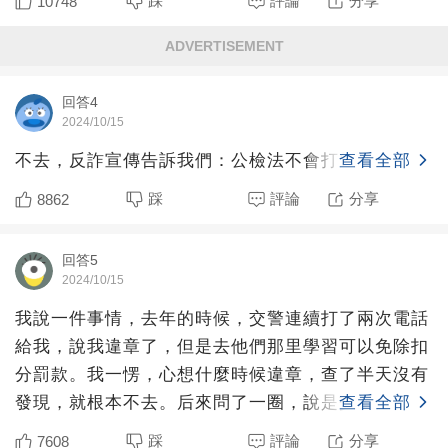
踩
評論
分享
10748
ADVERTISEMENT
回答4
2024/10/15
不去，反詐宣傳告訴我們：公檢法不會打電話辦案。
查看全部
踩
評論
分享
8862
回答5
2024/10/15
我說一件事情，去年的時候，交警連續打了兩次電話
給我，說我違章了，但是去他們那里學習可以免除扣
分罰款。我一愣，心想什麼時候違章，查了半天沒有
發現，就根本不去。后來問了一圈，說是交警為了完
查看全部
成有人上門學習的
踩
評論
分享
7608