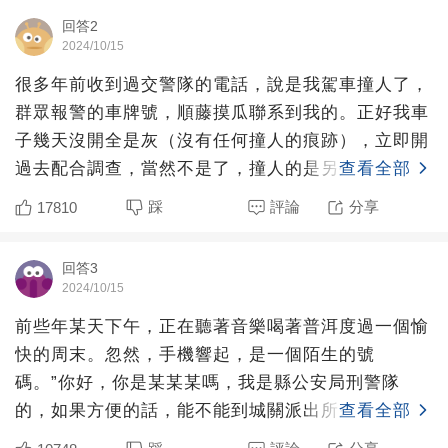
回答2
2024/10/15
很多年前收到過交警隊的電話，說是我駕車撞人了，
群眾報警的車牌號，順藤摸瓜聯系到我的。正好我車
子幾天沒開全是灰（沒有任何撞人的痕跡），立即開
過去配合調查，當然不是了，撞人的是另外一個品牌
查看全部
的豪車，套牌了，
踩
評論
分享
17810
回答3
2024/10/15
前些年某天下午，正在聽著音樂喝著普洱度過一個愉
快的周末。忽然，手機響起，是一個陌生的號
碼。”你好，你是某某某嗎，我是縣公安局刑警隊
的，如果方便的話，能不能到城關派出所來一
查看全部
趟。“一聽”公安局“三個字，我