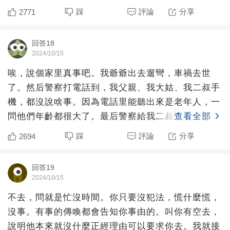
麼辦，同學讓我
踩
評論
分享
2771
回答18
2024/10/15
唉，說個家里真事吧。我爺爺出去遛彎，車禍去世
了。然后警察打電話到，我父親、我大姑、我二叔手
機，都沒說啥事。因為電話里能聽出來是老年人，一
問他們年齡都很大了。最后警察給我二叔大電話的時
查看全部
候，問了一句家里有
踩
評論
分享
2694
回答19
2024/10/15
不去，問就是忙沒時間。你只要沒犯法，慌什麼慌，
沒事。有事的傳喚都會告知你事由的。叫你有空去，
說明他本來就沒什麼正經理由可以要求你去。我就接