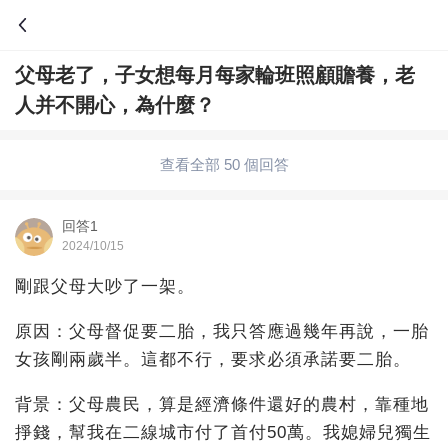
父母老了，子女想每月每家輪班照顧贍養，老
問答
人并不開心，為什麼？
綜合問題
婚姻情感
職場
夫妻生活
查看全部 50 個回答
生活妙招
體育
育兒
老年病科普
回答1
2024/10/15
剛跟父母大吵了一架。
原因：父母督促要二胎，我只答應過幾年再說，一胎
女孩剛兩歲半。這都不行，要求必須承諾要二胎。
背景：父母農民，算是經濟條件還好的農村，靠種地
掙錢，幫我在二線城市付了首付50萬。我媳婦兒獨生