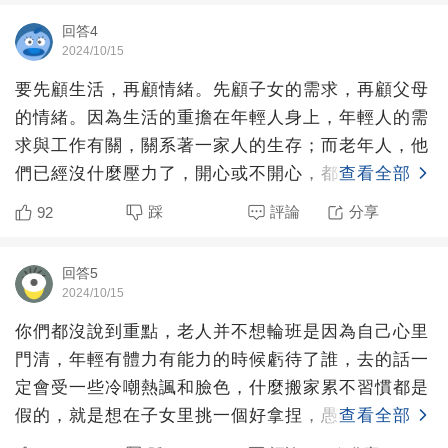
回答4
2024/10/15
要先顧生活，再顧情緒。先顧子女的需求，再顧父母
的情緒。因為生活的重擔在年輕人身上，年輕人的需
求與工作有關，關系著一家人的生存；而老年人，他
們已經沒什麼壓力了，開心或不開心，都影響不了全
查看全部
家的生存狀況。當
踩
評論
分享
92
回答5
2024/10/15
你們都沒說到重點，老人并不想輪班是因為自己心里
門清，年輕有體力有能力的時候虧待了誰，去的話一
定會受一些冷嘲熱諷和臉色，什麼搬家累不習慣都是
假的，就是想在子女里挑一個好拿捏，愚孝，對他們
查看全部
伺候到位的子女家