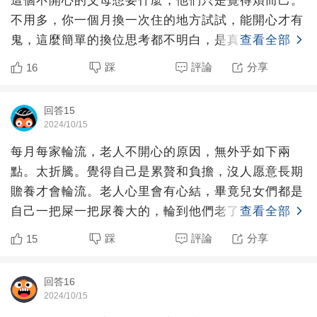
這個不開心的父母想要什麼，他們只是覺得煩而己。
不用多，你一個月換一次住的地方試試，能開心才有
鬼，這麼簡單的換位思考都不明白，是真不知道還是
查看全部
裝傻？那些嫌父母
踩
評論
分享
16
回答15
2024/10/15
每月每家輪流，老人不開心的原因，無外乎如下兩
點。太折騰。覺得自己是累贅和負擔，沒人愿意長期
贍養才會輪流。老人心里會有心結，畢竟兒女們都是
自己一把屎一把尿養大的，輪到他們老了，卻要被推
查看全部
來推去，心里不舒服
踩
評論
分享
15
回答16
2024/10/15