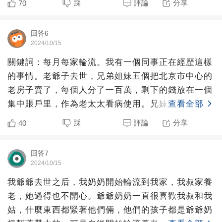
踩
評論
分享
70
回答6
2024/10/15
關鍵詞：每月每家輪流。我有一個同事正在經歷這樣
的事情。老爺子去世，兄弟姐妹五個把北京市中心的
老房子賣了，每個人分了一百萬，剩下的錢放在一個
集中賬戶里，作為老太太看病使用。兄妹五個都很孝
查看全部
順，就是采用題主
踩
評論
分享
40
回答7
2024/10/15
我爺爺去世之后，我奶奶開始輪流到我家，我叔家養
老，她過得也不開心。爺爺奶奶一直很喜歡我叔和我
姑，什麼東西都緊著他們倆，他們的孩子都是爺爺奶