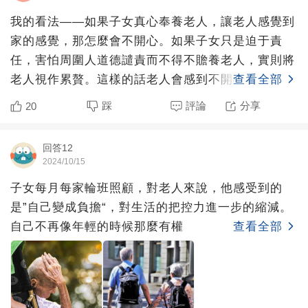
我的看法——如果子女真心奉養老人，讓老人感覺到
家的感覺，那怎麼會不開心。如果子女只是迫于責
任，害怕周圍人道德譴責而不得不贍養老人，實則將
老人視作累贅。這樣的話老人會感到不開心很正常
查看全部
吧？所以有時候物質上
踩
評論
分享
20
回答12
2024/10/15
子女每月每家輪班照顧，對老人來說，他感受到的
是”自己變成負擔“，對生活的把控力進一步的縮減。
自己不再像年輕的時候那麼有權
查看全部