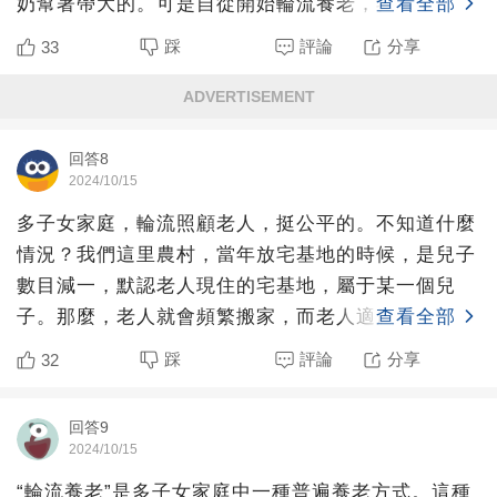
奶幫著帶大的。可是自從開始輪流養老，我姑一直拒
查看全部
絕我奶奶去她家，
踩
評論
分享
33
ADVERTISEMENT
回答8
2024/10/15
多子女家庭，輪流照顧老人，挺公平的。不知道什麼
情況？我們這里農村，當年放宅基地的時候，是兒子
數目減一，默認老人現住的宅基地，屬于某一個兒
子。那麼，老人就會頻繁搬家，而老人適應能力又比
查看全部
較差，所以，可能會
踩
評論
分享
32
回答9
2024/10/15
“輪流養老”是多子女家庭中一種普遍養老方式。這種