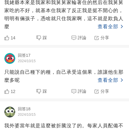
我姥爺本來是我家和我舅舅家輪著住的然后在我舅舅
家吃的不好，就基本住我家了反正我是挺不開心的，
明明有倆孩子，憑啥就只住我家啊，這不就是欺負人
麼
查看全部
踩
評論
分享
14
回答17
2024/10/15
只能說自己種下的種，自己承受這個果，誰讓他生那
麼多呢
查看全部
踩
評論
分享
12
回答18
2024/10/15
我外婆當年就是這麼被折騰沒了的。每家人員配備不