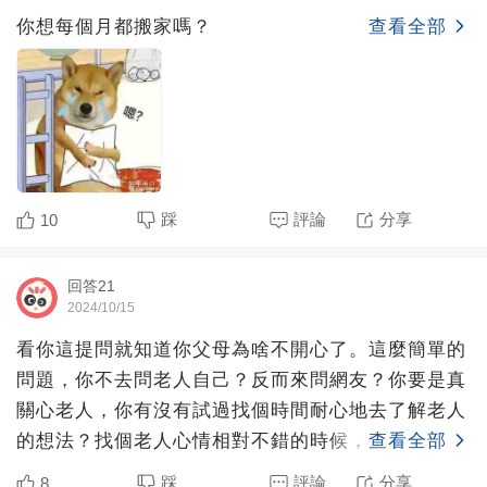
你想每個月都搬家嗎？
查看全部
踩
評論
分享
10
回答21
2024/10/15
看你這提問就知道你父母為啥不開心了。這麼簡單的
問題，你不去問老人自己？反而來問網友？你要是真
關心老人，你有沒有試過找個時間耐心地去了解老人
的想法？找個老人心情相對不錯的時候，拉著老人坐
查看全部
下來，給老人泡壺
踩
評論
分享
8