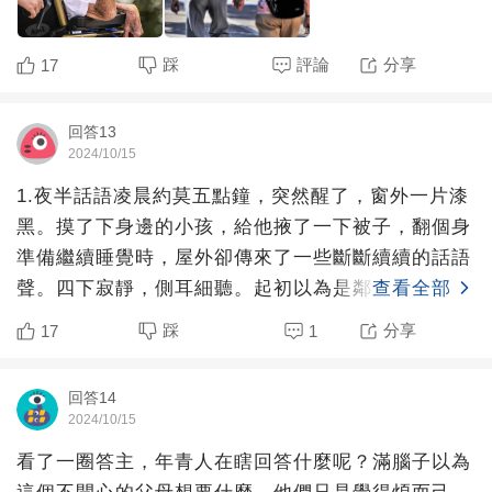
踩
評論
分享
17
回答13
2024/10/15
1.夜半話語凌晨約莫五點鐘，突然醒了，窗外一片漆
黑。摸了下身邊的小孩，給他掖了一下被子，翻個身
準備繼續睡覺時，屋外卻傳來了一些斷斷續續的話語
聲。四下寂靜，側耳細聽。起初以為是鄰居那個老奶
查看全部
奶起來做飯了，
踩
分享
17
1
回答14
2024/10/15
看了一圈答主，年青人在瞎回答什麼呢？滿腦子以為