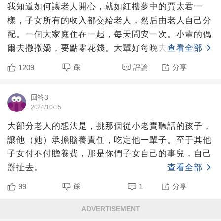
我知道如何讓老人開心，就如紅樓夢中的賈太君一
樣，子女所有的收入都交給老人，然后由老人自己分
配。一個大家庭住在一起，每天問安一次。小輩的偶
爾去撒撒嬌，要點零花錢。大輩好每晚去復述今天的
查看全部
事情，由老人指點對
踩
評論
分享
1209
回答3
2024/10/15
大部分老人的想法是，挑那個從小老實聽話的孩子，
讓他（她）承擔贍養責任，吃定他一輩子。至于其他
子女付不付贍養費，那是你們子女自己的事兒，自己
掰扯去。
查看全部
踩
分享
99
1
ADVERTISEMENT