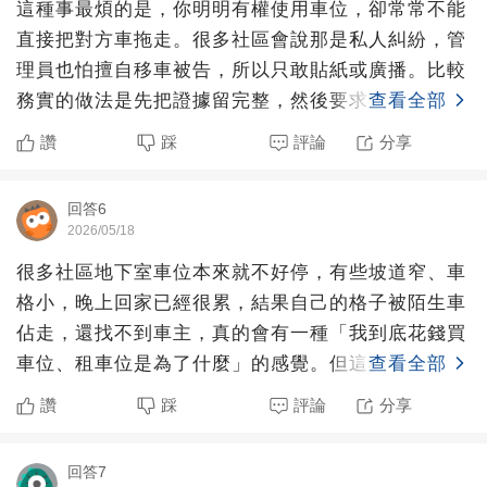
這種事最煩的是，你明明有權使用車位，卻常常不能
直接把對方車拖走。很多社區會說那是私人糾紛，管
理員也怕擅自移車被告，所以只敢貼紙或廣播。比較
務實的做法是先把證據留完整，然後要求管委會建立
查看全部
固定流程，例如第
讚
踩
評論
分享
回答6
2026/05/18
很多社區地下室車位本來就不好停，有些坡道窄、車
格小，晚上回家已經很累，結果自己的格子被陌生車
佔走，還找不到車主，真的會有一種「我到底花錢買
車位、租車位是為了什麼」的感覺。但這種時候最需
查看全部
要提醒自己的一句
讚
踩
評論
分享
回答7