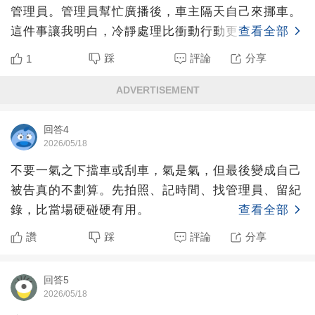
管理員。管理員幫忙廣播後，車主隔天自己來挪車。
這件事讓我明白，冷靜處理比衝動行動更有利，也避
查看全部
免衝突升級。
踩
評論
分享
1
ADVERTISEMENT
回答4
2026/05/18
不要一氣之下擋車或刮車，氣是氣，但最後變成自己
被告真的不劃算。先拍照、記時間、找管理員、留紀
錄，比當場硬碰硬有用。
查看全部
讚
踩
評論
分享
回答5
2026/05/18