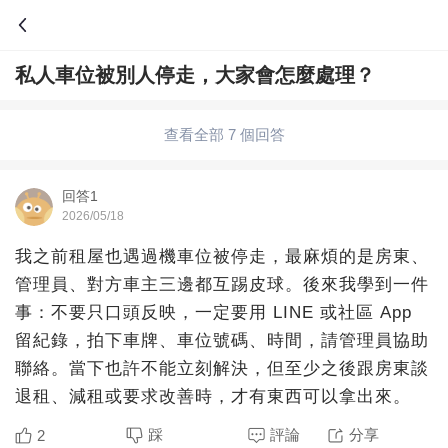
私人車位被別人停走，大家會怎麼處理？
問答
綜合問題
婚姻情感
職場
夫妻生活
查看全部 7 個回答
生活妙招
體育
育兒
老年病科普
回答1
2026/05/18
我之前租屋也遇過機車位被停走，最麻煩的是房東、
管理員、對方車主三邊都互踢皮球。後來我學到一件
事：不要只口頭反映，一定要用 LINE 或社區 App
留紀錄，拍下車牌、車位號碼、時間，請管理員協助
聯絡。當下也許不能立刻解決，但至少之後跟房東談
退租、減租或要求改善時，才有東西可以拿出來。
踩
評論
分享
2