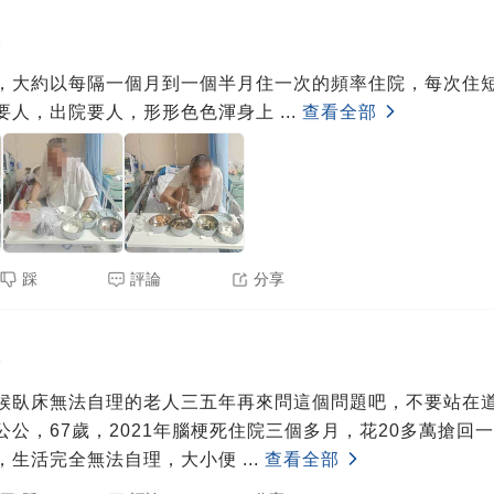
5
，大約以每隔一個月到一個半月住一次的頻率住院，每次住
要人，出院要人，形形色色渾身上
...
查看全部
踩
評論
分享
5
候臥床無法自理的老人三五年再來問這個問題吧，不要站在
公公，67歲，2021年腦梗死住院三個多月，花20多萬搶回
，生活完全無法自理，大小便
...
查看全部