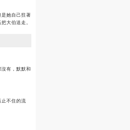
但是她自己拄著
伍把大伯送走。
都沒有，默默和
后止不住的流