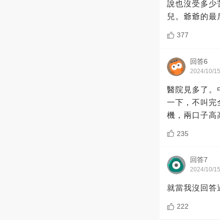
說也沒受多少
兒。爺爺的最
377
回答6
2024/10/1
醫院見多了。
一下，不叫完
機，兩口子高
235
回答7
2024/10/1
就當我沒回答
222