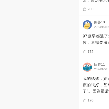
200
回答10
2024/10/1
97歲早都過
候，還需要膚
172
回答11
2024/10/1
我的姥姥，她
顧的很好，甚
了”。因為最
170