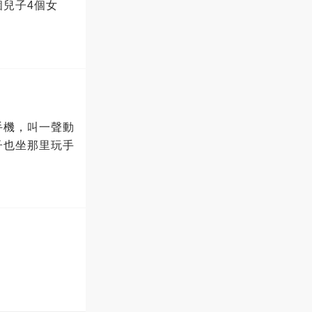
兒子4個女
手機，叫一聲動
子也坐那里玩手