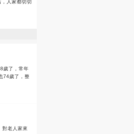
活，人家都切切
8歲了，常年
也74歲了，整
，對老人家來