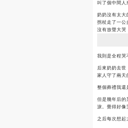
叫了個中間人
奶奶沒有太大
拐杖走了一公
沒有放聲大哭
我則是全程哭
后來奶奶去世
家人守了兩天
整個葬禮我還
但是幾年后的
淚。覺得好像
之后每次想起