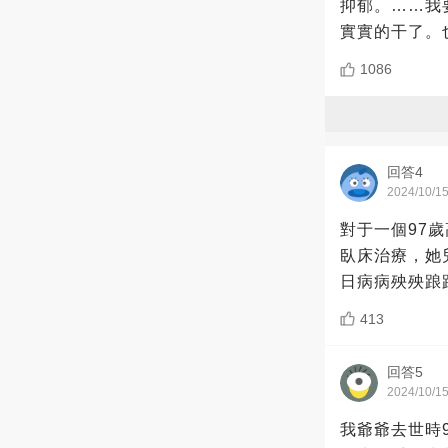
抑郁。……我
實實的干了。
1086
回答4
2024/10/1
對于一個97
臥床治療，她
日病病殃殃踉
413
回答5
2024/10/1
我爺爺去世時