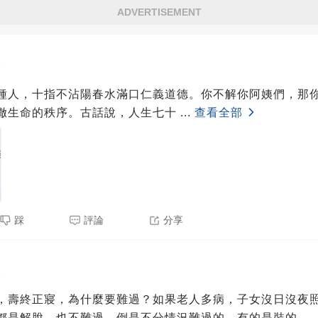
ADVERTISEMENT
5
種人，十指不沾陽春水滿口仁義道德。你不解你阿姨們，那
徹生命的秩序。古話說，人生七十
...
查看全部
踩
評論
分享
5
，壽終正寢，為什麼要難過？如果老人多病，子女沒日沒夜
都是解脫，也不難過。倒是不分情況難過的，有的是裝的。
.