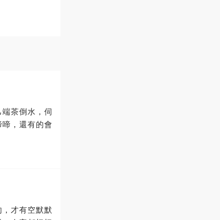
己端茶倒水，伺
啼啼，還有的會
的，才有空默默