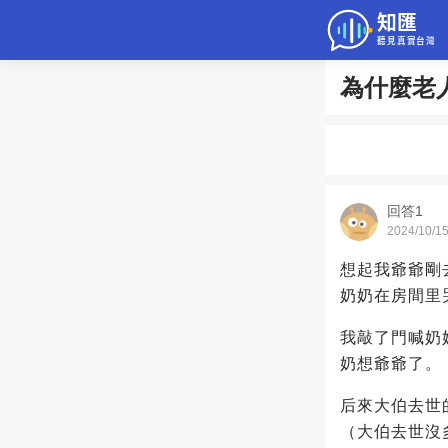
為什麼老
問答
綜合問題
老年病科普
回答1
2024/10/1
想起我爺爺剛
奶奶在房間里
我敲了門喊奶
奶想爺爺了。
后來大伯去世
（大伯去世沒