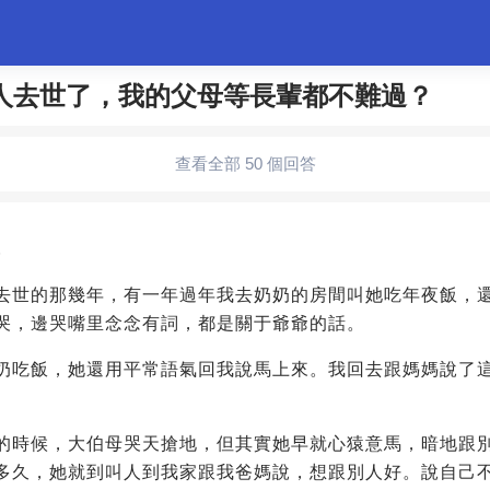
人去世了，我的父母等長輩都不難過？
婚姻情感
職場
夫妻生活
生活妙招
體育
查看全部 50 個回答
5
去世的那幾年，有一年過年我去奶奶的房間叫她吃年夜飯，
哭，邊哭嘴里念念有詞，都是關于爺爺的話。
奶吃飯，她還用平常語氣回我說馬上來。我回去跟媽媽說了
的時候，大伯母哭天搶地，但其實她早就心猿意馬，暗地跟
多久，她就到叫人到我家跟我爸媽說，想跟別人好。說自己