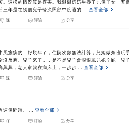
苦。這樣的情況算是喜喪。我爺爺奶奶生養了九個子女，五個
后三年是在幾個兒子輪流照顧中度過的
...
查看全部
踩
評論
分享
5
中風癱瘓的，好幾年了，住院次數無法計算，兒媳做旁邊玩
全沒反應。兒子來了……是不是兒子會狠狠罵兒媳？屁，兒
高興興，老人家躺在病床上，一步步
...
查看全部
踩
評論
分享
5
過這個問題。
...
查看全部
踩
評論
分享