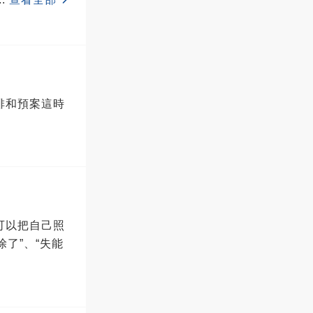
排和預案這時
可以把自己照
了”、“失能