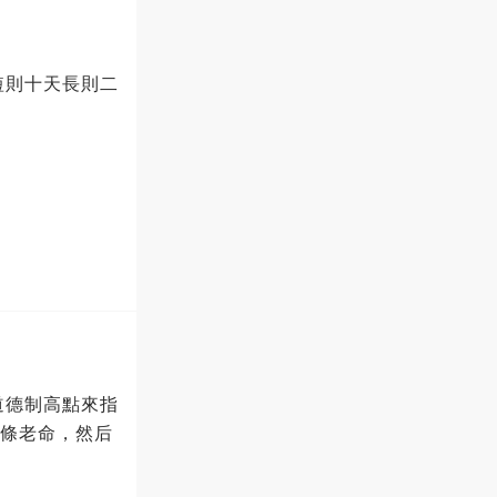
短則十天長則二
道德制高點來指
一條老命，然后