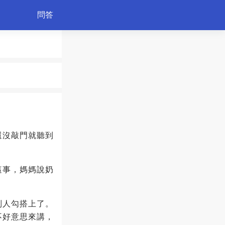
問答
育兒
還沒敲門就聽到
這事，媽媽說奶
別人勾搭上了。
不好意思來講，