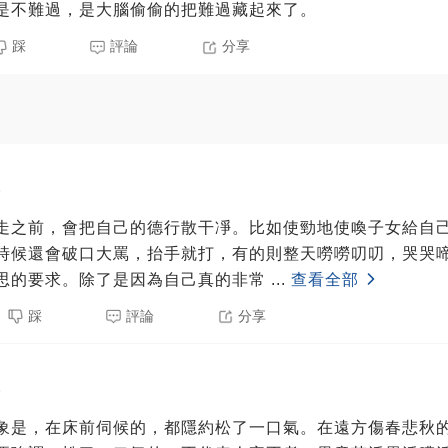
是不難過，是大腦偷偷的把難過藏起來了。
踩
評論
分享
5
走之前，會把自己的德行散干凈。比如使勁地使喚子女給自
時候還會破口大罵，抬手就打，有的則整天嘮嘮叨叨，哭哭
思的要求。除了是因為自己真的非常
...
查看全部
踩
評論
分享
5
象是，在床前伺候的，都隱約松了一口氣。在遠方傷春悲秋