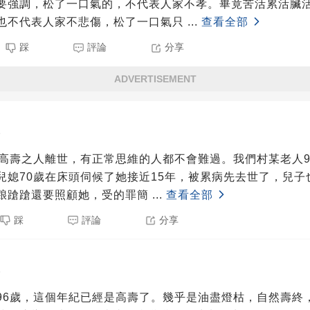
要強調，松了一口氣的，不代表人家不孝。畢竟苦活累活臟
也不代表人家不悲傷，松了一口氣只
...
查看全部
踩
評論
分享
ADVERTISEMENT
5
歲高壽之人離世，有正常思維的人都不會難過。我們村某老人9
兒媳70歲在床頭伺候了她接近15年，被累病先去世了，兒子
踉蹌蹌還要照顧她，受的罪簡
...
查看全部
踩
評論
分享
5
96歲，這個年紀已經是高壽了。幾乎是油盡燈枯，自然壽終