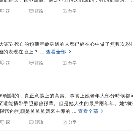
踩
評論
分享
5
了大家對死亡的預期年齡身邊的人都已經在心中做了無數次彩
淺的表現在臉上？
...
查看全部
踩
評論
分享
5
99離開的，真正意義上的高壽。事實上她老年大部分時候都
至還能捎帶手照顧曾孫輩。但是她人生的最后兩年年。她“糊涂
后階段的照顧是舅舅舅媽來主導的
...
查看全部
踩
評論
分享