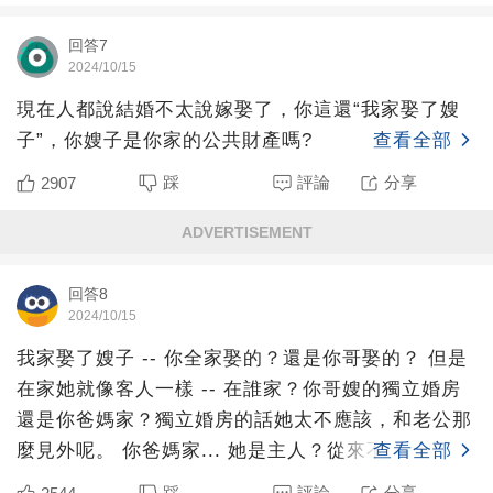
回答7
2024/10/15
現在人都說結婚不太說嫁娶了，你這還“我家娶了嫂
子”，你嫂子是你家的公共財產嗎?
查看全部
踩
評論
分享
2907
ADVERTISEMENT
回答8
2024/10/15
我家娶了嫂子 -- 你全家娶的？還是你哥娶的？ 但是
在家她就像客人一樣 -- 在誰家？你哥嫂的獨立婚房
還是你爸媽家？獨立婚房的話她太不應該，和老公那
麼見外呢。 你爸媽家... 她是主人？從來不會幫著媽
查看全部
踩
評論
分享