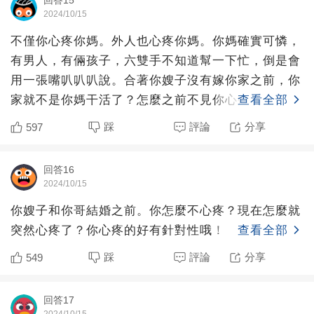
2024/10/15
不僅你心疼你媽。外人也心疼你媽。你媽確實可憐，
有男人，有倆孩子，六雙手不知道幫一下忙，倒是會
用一張嘴叭叭叭說。合著你嫂子沒有嫁你家之前，你
家就不是你媽干活了？怎麼之前不見你心疼你媽呢？
查看全部
可見你的心疼是裝
踩
評論
分享
597
回答16
2024/10/15
你嫂子和你哥結婚之前。你怎麼不心疼？現在怎麼就
突然心疼了？你心疼的好有針對性哦！
查看全部
踩
評論
分享
549
回答17
2024/10/15