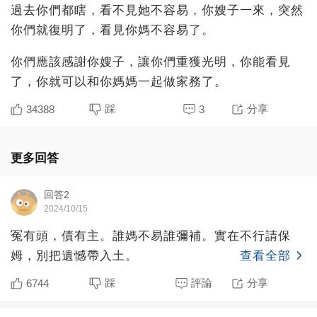
過去你們都瞎，看不見她不容易，你嫂子一來，突然
你們就復明了，看見你媽不容易了。
你們應該感謝你嫂子，讓你們重獲光明，你能看見
了，你就可以和你媽媽一起做家務了。
踩
分享
34388
3
更多回答
回答2
2024/10/15
冤有頭，債有主。誰媽不易誰彌補。實在不行請保
姆，別把遺憾帶入土。
查看全部
踩
評論
分享
6744