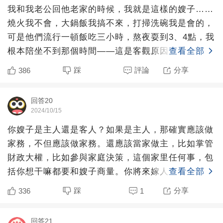
我和我老公回他老家的時候，我就是這樣的嫂子……
燒火我不會，大鍋飯我搞不來，打掃洗碗我是會的，
可是他們流行一頓飯吃三小時，熬夜耍到3、4點，我
根本陪坐不到那個時間——這是客觀原因。而主觀原
查看全部
因，實話實說，
踩
評論
分享
386
回答20
2024/10/15
你嫂子是主人還是客人？如果是主人，那確實應該做
家務，不但應該做家務。還應該當家做主，比如掌管
財政大權，比如參與家庭決策，這個家里任何事，包
括你想干嘛都要和嫂子商量。你將來嫁人，去你婆家
查看全部
當主人了，再回嫂
踩
分享
336
1
回答21