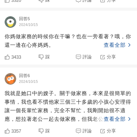
3920
回答5
2024/10/15
你媽做家務的時候你在干嘛？也在一旁看著？哦，你
還一邊在心疼媽媽。
查看全部
踩
評論
分享
3433
回答6
2024/10/15
我就是她口中的嫂子。關于做家務，本來是很簡單的
事情，我也看不慣他家三個三十多歲的小孩心安理得
讓一個長輩忙家務，完全不幫忙，我剛開始很不適
應，想拉著老公一起去做家務，但我老公不去做，那
查看全部
我憑什麼一個人去做
踩
評論
分享
3357