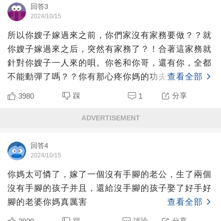
回答3
2024/10/15
所以你嫂子嫁過來之前，你們家沒有家務要做？？就
你嫂子嫁過來之后，突然有家務了？！合著這家務就
針對你嫂子一人來的唄。你爸和你哥，還有你，全都
不能動彈了嗎？？你有那心疼你媽的功夫，自己幫你
查看全部
媽干家務，不就得
踩
分享
3980
1
ADVERTISEMENT
回答4
2024/10/15
你媽太可憐了，嫁了一個沒有手腳的老公，生了兩個
沒有手腳的孩子并且，還給沒手腳的孩子娶了好手好
腳的老婆你媽真厲害
查看全部
踩
評論
分享