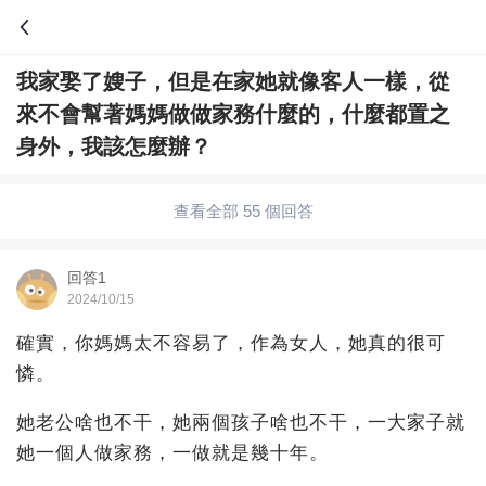
我家娶了嫂子，但是在家她就像客人一樣，從
問答
來不會幫著媽媽做做家務什麼的，什麼都置之
綜合問題
婚姻情感
職場
夫妻生活
身外，我該怎麼辦？
生活妙招
體育
育兒
老年病科普
查看全部 55 個回答
回答1
2024/10/15
確實，你媽媽太不容易了，作為女人，她真的很可
憐。
她老公啥也不干，她兩個孩子啥也不干，一大家子就
她一個人做家務，一做就是幾十年。