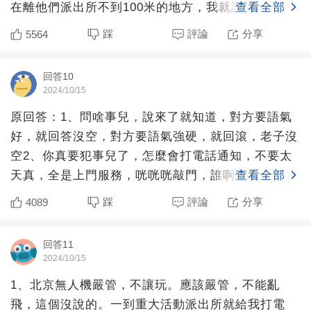
在離他們派出所不到100米的地方，我就說我就在你
查看全部
們附近，他說
踩
評論
分享
5564
回答10
2024/10/15
原回答：1、問啥事兒，說來了就知道，對方要語氣
好，就回答沒空，對方要語氣強硬，就回滾，老子沒
空2、你真要犯事兒了，怎麼會打電話通知，不要太
天真，全是上門服務，咣咣咣敲門，誰啊，物業，開
查看全部
門直接被一群人按
踩
評論
分享
4089
回答11
2024/10/15
1、北京無人機嚴管，不讓玩。應該嚴管，不能亂
飛，這個沒說的。一到重大活動派出所就給我打電