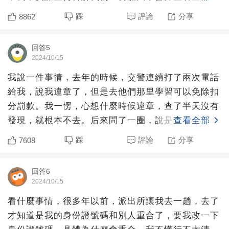
踩
評論
分享
8862
回答5
2024/10/15
我說一件事情，去年的時候，交警連續打了兩次電話
給我，說我違章了，但是去他們那里學習可以免除扣
分罰款。我一愣，心想什麼時候違章，查了半天沒有
發現，就根本不去。后來問了一圈，說是交警為了完
查看全部
成有人上門學習的
踩
評論
分享
7608
回答6
2024/10/15
看什麼事情，很多年以前，派出所讓我去一趟，去了
才知道是我的身份證號碼和別人重合了，要我改一下