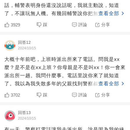
話，輔警表明身份還沒說話呢，我就主動說，知道
了，不讓玩無人機。有幾回輔警說你把無人機交派出
查看全部
所來吧，我明確拒絕。后
踩
評論
分享
3929
回答12
2024/10/15
大概十年前吧，上班時派出所來了電話。問我是xx
麼？是不是在xx上班？你母親是不是叫xx！你一會來
派出所一趟。我問什麼事。電話里說你來了就知道
了。我以為我失散多年的父親找到警察叔叔要求我贍
查看全部
養。滿腦子想怎
踩
評論
分享
3702
回答13
2024/10/15
有一天，警察打電話讓我去派出所，說是因為我的緣