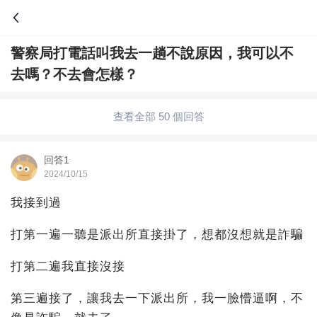
警察局打電話叫我去一趟不說原因，我可以不
問答
去嗎？不去會怎樣？
綜合問題
婚姻情感
職場
夫妻生活
查看全部 50 個回答
生活妙招
體育
育兒
老年病科普
回答1
2024/10/15
我接到過
打第一遍一聽是派出所直接掛了，想都沒想就是詐騙
打第二遍我直接沒接
第三遍接了，讓我去一下派出所，我一臉懵逼啊，不