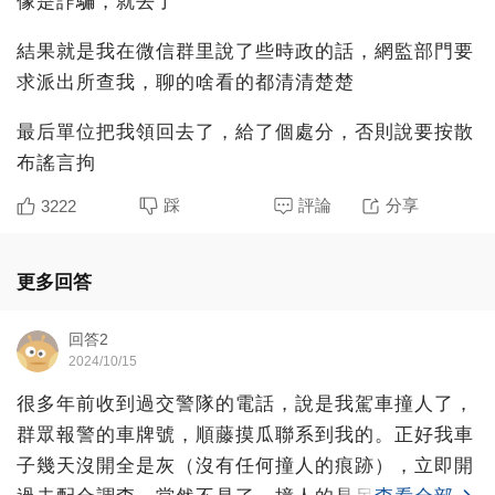
像是詐騙，就去了
結果就是我在微信群里說了些時政的話，網監部門要
求派出所查我，聊的啥看的都清清楚楚
最后單位把我領回去了，給了個處分，否則說要按散
布謠言拘
踩
評論
分享
3222
更多回答
回答2
2024/10/15
很多年前收到過交警隊的電話，說是我駕車撞人了，
群眾報警的車牌號，順藤摸瓜聯系到我的。正好我車
子幾天沒開全是灰（沒有任何撞人的痕跡），立即開