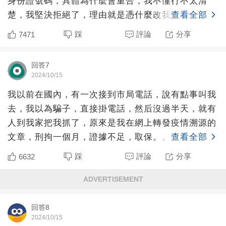
身份證號碼，具體為什麼會重合，我不懂行不太清
楚，我堅決拒絕了，理由就是憑什麼改我的不改對方
查看全部
的？后來我找了個認
踩
評論
分享
7471
回答7
2024/10/15
我以前在國內，有一次接到市局電話，說有點事叫我
去，我以為騙子，直接掛電話，然后沒過半天，就有
人到我家把我抓了，原來是我在網上轉發疫情溯源的
文章，刑拘一個月，證據不足，取保。。
查看全部
踩
評論
分享
6632
ADVERTISEMENT
回答8
2024/10/15