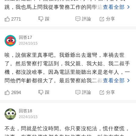
跳，我也馬上問我從事警務工作的同學這種情況該怎
查看全部
麼辦，同學讓我
踩
評論
分享
2771
回答17
2024/10/15
唉，說個家里真事吧。我爺爺出去遛彎，車禍去世
了。然后警察打電話到，我父親、我大姑、我二叔手
機，都沒說啥事。因為電話里能聽出來是老年人，一
問他們年齡都很大了。最后警察給我二叔大電話的時
查看全部
候，問了一句家里有
踩
評論
分享
2694
回答18
2024/10/15
不去，問就是忙沒時間。你只要沒犯法，慌什麼慌，