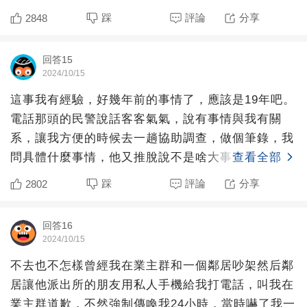
待說負責我的同事
踩
評論
分享
2848
回答15
2024/10/15
這事我有經驗，好幾年前的事情了，應該是19年吧。
電話那頭的民警說話客客氣氣，說有事情與我有關
系，讓我方便的時候去一趟協助調查，做個筆錄，我
問具體什麼事情，他又推脫說不是啥大事，過來就知
查看全部
道。然后我尋思，
踩
評論
分享
2802
回答16
2024/10/15
不去也不怎樣曾經我在業主群和一個鄰居吵架然后鄰
居讓他派出所的朋友用私人手機給我打電話，叫我在
業主群道歉，不然強制傳喚我24小時，當時嚇了我一