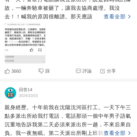
故，一輛奔馳車被砸了，讓我去協商處理。我沒
去！！喊我的原因很離譜。那天應該
查看全部
踩
評論
分享
3660
回答14
2024/10/15
親身經歷。十年前我在沈陽沈河區打工。一天下午三
點多派出所給我打電話，電話那頭一個中年男子語氣
沉重地告訴我第二天必須來派出所一趟，不來后果自
負。我一夜無眠。第二天派出所剛上班我就到了。接
查看全部