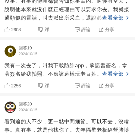
沒事。有事的傳喚都會告知你事由的。叫你有空去，
說明他本來就沒什麼正經理由可以要求你去。我就接
過類似的電話，叫去派出所采血，還說必須去。我說
查看全部
沒時間，改天去。
踩
評論
分享
2608
回答19
2024/10/15
我有一次去了，叫我下載防詐app，承諾書簽名，拿
著簽名給我拍照。不應該這樣玩老百姓。
查看全部
踩
評論
分享
2256
回答20
2024/10/15
看到追的人不少，更一點中間細節。可以不去，沒啥
事。真有事，就是他找你了。去年隔壁老板經營賭博