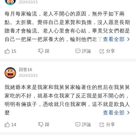
2024/10/15
每月每家輪流，老人不開心的原因，無外乎如下兩
點。太折騰。覺得自己是累贅和負擔，沒人愿意長期
贍養才會輪流。老人心里會有心結，畢竟兒女們都是
自己一把屎一把尿養大的，輪到他們老了，卻要被推
查看全部
來推去，心里不舒服
踩
評論
分享
15
回答16
2024/10/15
我姥爺本來是我家和我舅舅家輪著住的然后在我舅舅
家吃的不好，就基本住我家了反正我是挺不開心的，
明明有倆孩子，憑啥就只住我家啊，這不就是欺負人
麼
查看全部
踩
評論
分享
14