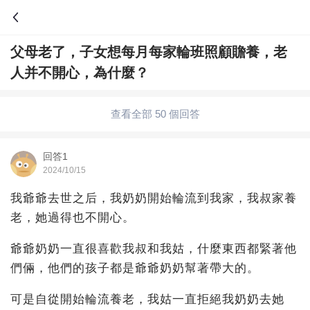
父母老了，子女想每月每家輪班照顧贍養，老
問答
人并不開心，為什麼？
綜合問題
婚姻情感
職場
夫妻生活
查看全部 50 個回答
生活妙招
體育
育兒
老年病科普
回答1
2024/10/15
我爺爺去世之后，我奶奶開始輪流到我家，我叔家養
老，她過得也不開心。
爺爺奶奶一直很喜歡我叔和我姑，什麼東西都緊著他
們倆，他們的孩子都是爺爺奶奶幫著帶大的。
可是自從開始輪流養老，我姑一直拒絕我奶奶去她