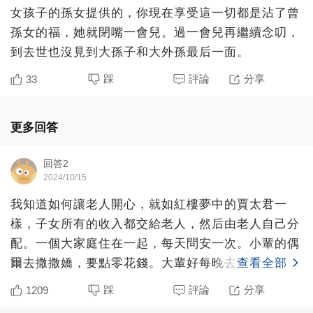
女孩子的孫女提供的，你現在享受這一切都是沾了曾
孫女的福，她就閉嘴一會兒。過一會兒再繼續念叨，
到去世也沒見到大孫子和大外孫最后一面。
踩
評論
分享
33
更多回答
回答2
2024/10/15
我知道如何讓老人開心，就如紅樓夢中的賈太君一
樣，子女所有的收入都交給老人，然后由老人自己分
配。一個大家庭住在一起，每天問安一次。小輩的偶
爾去撒撒嬌，要點零花錢。大輩好每晚去復述今天的
查看全部
事情，由老人指點對
踩
評論
分享
1209