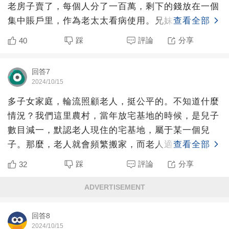
老房子賣了，每個人分了一百萬，剩下的錢放在一個
集中賬戶里，作為老太太看病使用。兄妹五個都很孝
查看全部
順，就是采用題主
踩
評論
分享
40
回答7
2024/10/15
多子女家庭，輪流照顧老人，挺公平的。不知道什麼
情況？我們這里農村，當年放宅基地的時候，是兒子
數目減一，默認老人現住的宅基地，屬于某一個兒
子。那麼，老人就會頻繁搬家，而老人適應能力又比
查看全部
較差，所以，可能會
踩
評論
分享
32
ADVERTISEMENT
回答8
2024/10/15