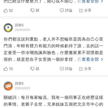
們已經沒什麼壓力了，開心或不開心，都影響不了全
查看全部
家的生存狀況。當
踩
評論
分享
92
回答5
2024/10/15
你們都沒說到重點，老人并不想輪班是因為自己心里
門清，年輕有體力有能力的時候虧待了誰，去的話一
定會受一些冷嘲熱諷和臉色，什麼搬家累不習慣都是
假的，就是想在子女里挑一個好拿捏，愚孝，對他們
查看全部
伺候到位的子女家
踩
評論
分享
70
回答6
2024/10/15
關鍵詞：每月每家輪流。我有一個同事正在經歷這樣
的事情。老爺子去世，兄弟姐妹五個把北京市中心的