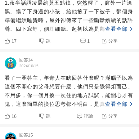
1.夜半話語凌晨約莫五點鐘，突然醒了，窗外一片漆
黑。摸了下身邊的小孩，給他掖了一下被子，翻個身
準備繼續睡覺時，屋外卻傳來了一些斷斷續續的話語
聲。四下寂靜，側耳細聽。起初以為是鄰居那個老奶
查看全部
奶起來做飯了，
踩
分享
17
1
回答14
2024/10/15
看了一圈答主，年青人在瞎回答什麼呢？滿腦子以為
這個不開心的父母想要什麼，他們只是覺得煩而己。
不用多，你一個月換一次住的地方試試，能開心才有
鬼，這麼簡單的換位思考都不明白，是真不知道還是
查看全部
裝傻？那些嫌父母
踩
評論
分享
16
回答15