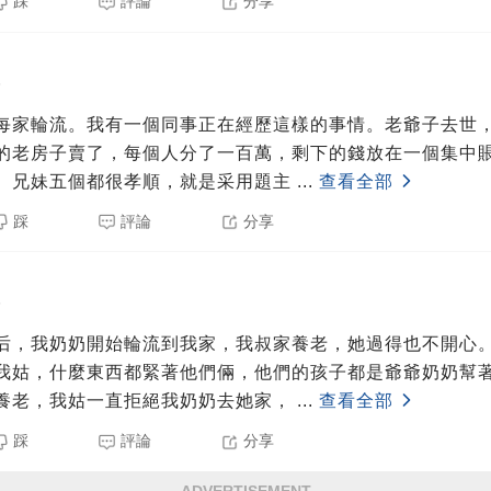
踩
評論
分享
5
每家輪流。我有一個同事正在經歷這樣的事情。老爺子去世
的老房子賣了，每個人分了一百萬，剩下的錢放在一個集中
。兄妹五個都很孝順，就是采用題主
...
查看全部
踩
評論
分享
5
后，我奶奶開始輪流到我家，我叔家養老，她過得也不開心
我姑，什麼東西都緊著他們倆，他們的孩子都是爺爺奶奶幫
養老，我姑一直拒絕我奶奶去她家，
...
查看全部
踩
評論
分享
ADVERTISEMENT