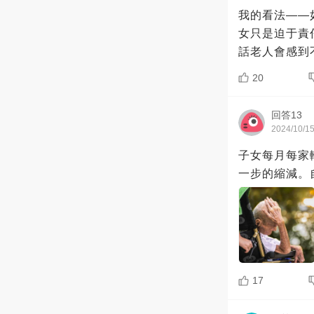
我的看法——
女只是迫于責
話老人會感到
20
回答13
2024/10/1
子女每月每家
一步的縮減。
17