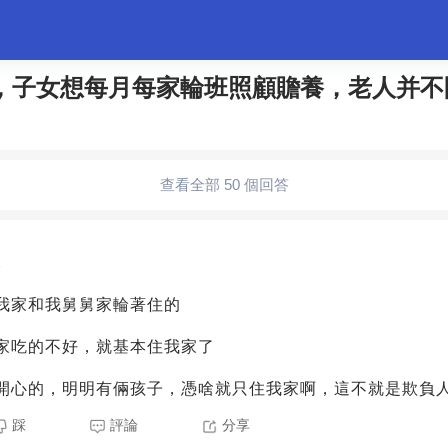
，子女想每月每家輪班照顧贍養，老人并不
婚姻情感
職場
夫妻生活
生活妙招
體育
查看全部 50 個回答
5
我家和我舅舅家輪著住的
家吃的不好，就基本住我家了
開心的，明明有倆孩子，憑啥就只住我家啊，這不就是欺負
踩
評論
分享