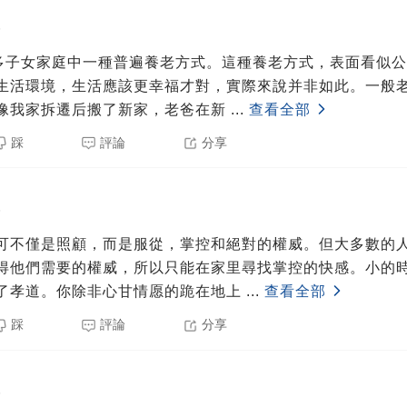
5
是多子女家庭中一種普遍養老方式。這種養老方式，表面看似
生活環境，生活應該更幸福才對，實際來說并非如此。一般
像我家拆遷后搬了新家，老爸在新
...
查看全部
踩
評論
分享
5
可不僅是照顧，而是服從，掌控和絕對的權威。但大多數的
得他們需要的權威，所以只能在家里尋找掌控的快感。小的
了孝道。你除非心甘情愿的跪在地上
...
查看全部
踩
評論
分享
5