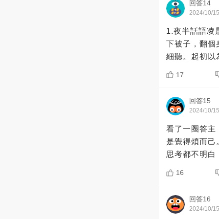
回答14
2024/10/1
1.夜半話語
下被子，翻個
細聽。起初以
17
回答15
2024/10/1
看了一圈答主
是覺得煩而己
思考都不明白
16
回答16
2024/10/1