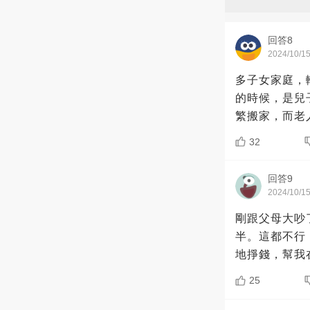
回答8
2024/10/1
多子女家庭，
的時候，是兒
繁搬家，而老
32
回答9
2024/10/1
剛跟父母大吵
半。這都不行
地掙錢，幫我
25