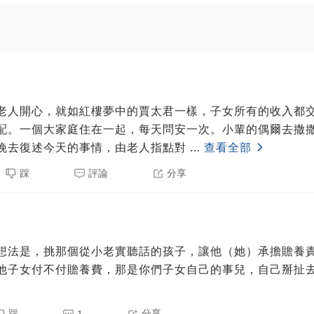
5
老人開心，就如紅樓夢中的賈太君一樣，子女所有的收入都
配。一個大家庭住在一起，每天問安一次。小輩的偶爾去撒
晚去復述今天的事情，由老人指點對
...
查看全部
踩
評論
分享
5
想法是，挑那個從小老實聽話的孩子，讓他（她）承擔贍養
他子女付不付贍養費，那是你們子女自己的事兒，自己掰扯
踩
分享