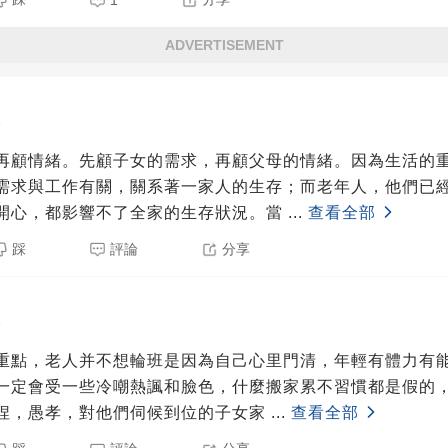
1
ADVERTISEMENT
5
再顧情緒。先顧子女的需求，再顧父母的情緒。因為生活的
需求與工作有關，關系著一家人的生存；而老年人，他們已
開心，都影響不了全家的生存狀況。當
...
查看全部
踩
評論
分享
5
重點，老人并不想輪班是因為自己心里門清，年輕有體力有
一定會受一些冷嘲熱諷和臉色，什麼搬家累不習慣都是假的
捏，愚孝，對他們伺候到位的子女家
...
查看全部