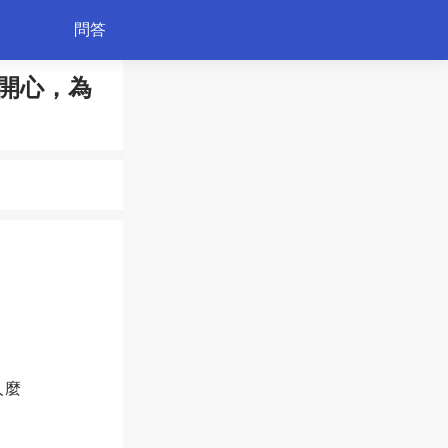
問答
開心，為
育兒
人麼