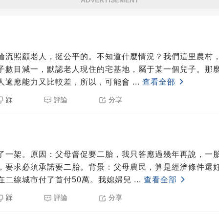
5
輪流照顧老人，挺公平的。不知道什麼情況？我們這里農村
子數目減一，默認老人現住的宅基地，屬于某一個兒子。那
人適應能力又比較差，所以，可能會
...
查看全部
踩
評論
分享
5
了一架。原因：父母督促要二胎，我只答應過幾年再說，一
，要求必須承諾要二胎。背景：父母農民，算是經濟條件還
在二線城市付了首付50萬。我媳婦兒
...
查看全部
踩
評論
分享