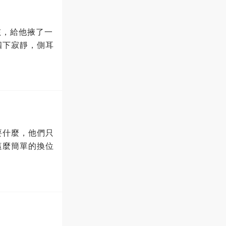
孩，給他掖了一
四下寂靜，側耳
要什麼，他們只
這麼簡單的換位