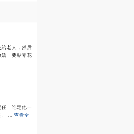
交給老人，然后
撒嬌，要點零花
責任，吃定他一
去。
...
查看全