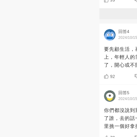
99
回答4
2024/10/1
要先顧生活，
上，年輕人的
了，開心或不
92
回答5
2024/10/1
你們都沒說到
了誰，去的話
里挑一個好拿