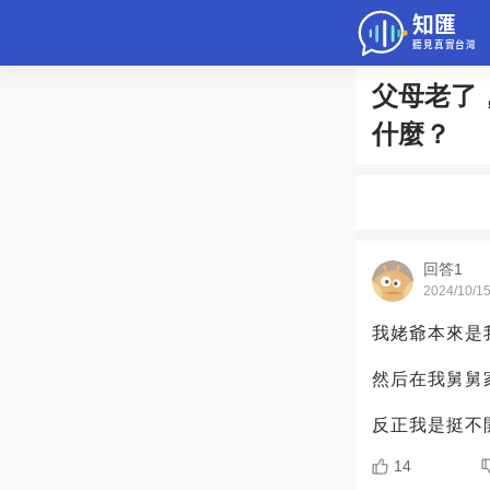
父母老了
問答
什麼？
綜合問題
老年病科普
回答1
2024/10/1
我姥爺本來是
然后在我舅舅
反正我是挺不
14