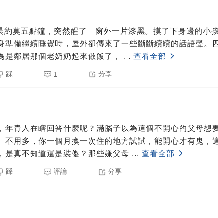
5
凌晨約莫五點鐘，突然醒了，窗外一片漆黑。摸了下身邊的小
身準備繼續睡覺時，屋外卻傳來了一些斷斷續續的話語聲。
為是鄰居那個老奶奶起來做飯了，
...
查看全部
踩
分享
1
5
，年青人在瞎回答什麼呢？滿腦子以為這個不開心的父母想
。不用多，你一個月換一次住的地方試試，能開心才有鬼，
，是真不知道還是裝傻？那些嫌父母
...
查看全部
踩
評論
分享
5