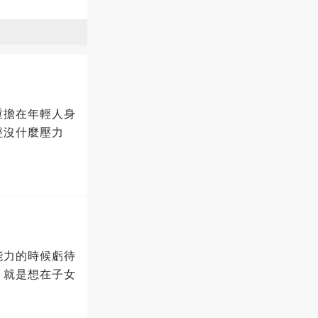
重擔在年輕人身
經沒什麼壓力
能力的時候虧待
，就是想在子女