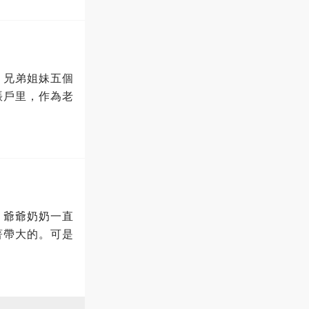
，兄弟姐妹五個
賬戶里，作為老
。爺爺奶奶一直
著帶大的。可是