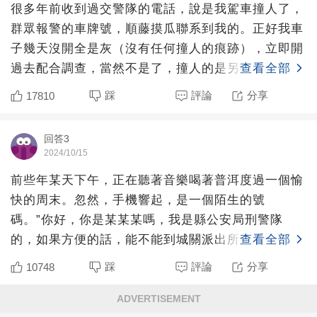
很多年前收到過交警隊的電話，說是我駕車撞人了，
群眾報警的車牌號，順藤摸瓜聯系到我的。正好我車
子幾天沒開全是灰（沒有任何撞人的痕跡），立即開
過去配合調查，當然不是了，撞人的是另外一個品牌
查看全部
的豪車，套牌了，
踩
評論
分享
17810
回答3
2024/10/15
前些年某天下午，正在聽著音樂喝著普洱度過一個愉
快的周末。忽然，手機響起，是一個陌生的號
碼。”你好，你是某某某嗎，我是縣公安局刑警隊
的，如果方便的話，能不能到城關派出所來一
查看全部
趟。“一聽”公安局“三個字，我
踩
評論
分享
10748
ADVERTISEMENT