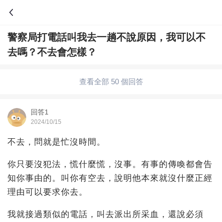
警察局打電話叫我去一趟不說原因，我可以不
問答
去嗎？不去會怎樣？
綜合問題
婚姻情感
職場
夫妻生活
查看全部 50 個回答
生活妙招
體育
育兒
老年病科普
回答1
2024/10/15
不去，問就是忙沒時間。
你只要沒犯法，慌什麼慌，沒事。有事的傳喚都會告
知你事由的。叫你有空去，說明他本來就沒什麼正經
理由可以要求你去。
我就接過類似的電話，叫去派出所采血，還說必須