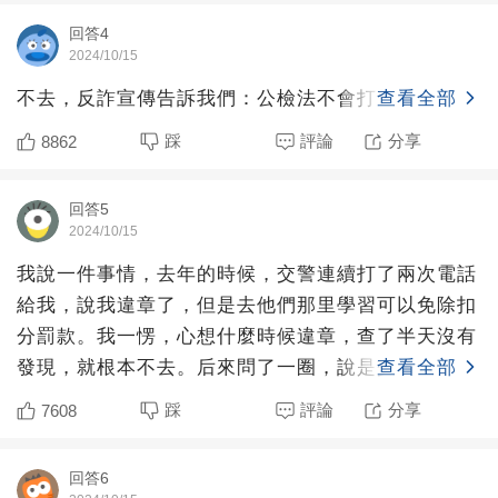
回答4
2024/10/15
不去，反詐宣傳告訴我們：公檢法不會打電話辦案。
查看全部
踩
評論
分享
8862
回答5
2024/10/15
我說一件事情，去年的時候，交警連續打了兩次電話
給我，說我違章了，但是去他們那里學習可以免除扣
分罰款。我一愣，心想什麼時候違章，查了半天沒有
發現，就根本不去。后來問了一圈，說是交警為了完
查看全部
成有人上門學習的
踩
評論
分享
7608
回答6