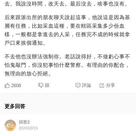
去。我說沒時間，改天去。最后沒去，啥事也沒有。
后來跟派出所的朋友聊天說起這事，他說這是因為基
層有任務，比如采血這種，要在轄區采集多少份血
樣，一般都是拿進去的人采，任務完不成的時候就拿
戶口來挨個通知。
不去他也沒辦法強制你。老話說得好，不做虧心事不
怕鬼敲門，你沒犯事怕什麼警察。有理由的你配合，
無理由的放心拒絕。
踩
評論
分享
2608
更多回答
回答2
2024/10/15