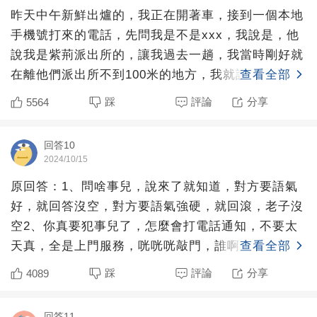
昨天中午新鮮出爐的，我正在開著車，接到一個本地
手機號打來的電話，先問我是不是xxx，我說是，他
說我是紫荊派出所的，讓我過去一趟，我當時剛好就
在離他們派出所不到100米的地方，我就說我就在你
查看全部
們附近，他說
踩
評論
分享
5564
回答10
2024/10/15
原回答：1、問啥事兒，說來了就知道，對方要語氣
好，就回答沒空，對方要語氣強硬，就回滾，老子沒
空2、你真要犯事兒了，怎麼會打電話通知，不要太
天真，全是上門服務，咣咣咣敲門，誰啊，物業，開
查看全部
門直接被一群人按
踩
評論
分享
4089
回答11