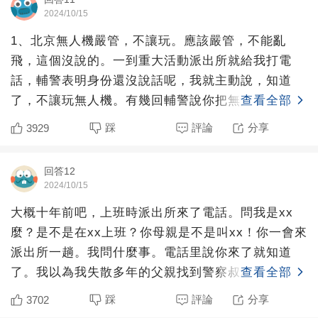
2024/10/15
1、北京無人機嚴管，不讓玩。應該嚴管，不能亂
飛，這個沒說的。一到重大活動派出所就給我打電
話，輔警表明身份還沒說話呢，我就主動說，知道
了，不讓玩無人機。有幾回輔警說你把無人機交派出
查看全部
所來吧，我明確拒絕。后
踩
評論
分享
3929
回答12
2024/10/15
大概十年前吧，上班時派出所來了電話。問我是xx
麼？是不是在xx上班？你母親是不是叫xx！你一會來
派出所一趟。我問什麼事。電話里說你來了就知道
了。我以為我失散多年的父親找到警察叔叔要求我贍
查看全部
養。滿腦子想怎
踩
評論
分享
3702