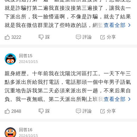
就是詐騙打第二遍我直接沒接第三遍接了，讓我去一
下派出所，我一臉懵逼啊，不像是詐騙，就去了結果
就是我在微信群里說了些時政的話，網監部門要求派
查看全部
出所查我，聊的啥
踩
評論
分享
3222
回答15
2024/10/15
親身經歷。十年前我在沈陽沈河區打工。一天下午三
點多派出所給我打電話，電話那頭一個中年男子語氣
沉重地告訴我第二天必須來派出所一趟，不來后果自
負。我一夜無眠。第二天派出所剛上班我就到了。接
查看全部
待說負責我的同事
踩
評論
分享
2848
回答16
2024/10/15