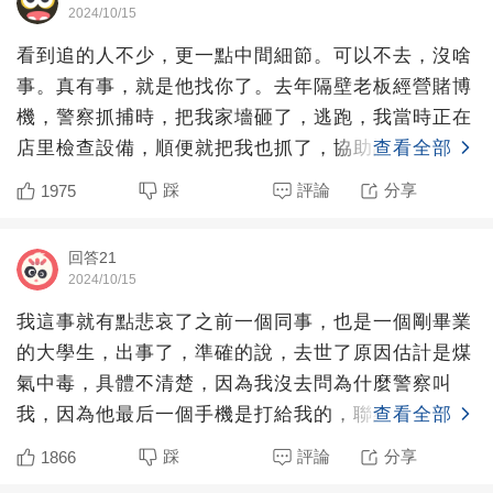
2024/10/15
看到追的人不少，更一點中間細節。可以不去，沒啥
事。真有事，就是他找你了。去年隔壁老板經營賭博
機，警察抓捕時，把我家墻砸了，逃跑，我當時正在
店里檢查設備，順便就把我也抓了，協助調查了一
查看全部
宿。讓我們在現場蹲
踩
評論
分享
1975
回答21
2024/10/15
我這事就有點悲哀了之前一個同事，也是一個剛畢業
的大學生，出事了，準確的說，去世了原因估計是煤
氣中毒，具體不清楚，因為我沒去問為什麼警察叫
我，因為他最后一個手機是打給我的，聯絡工作警察
查看全部
問我知不知道這個號
踩
評論
分享
1866