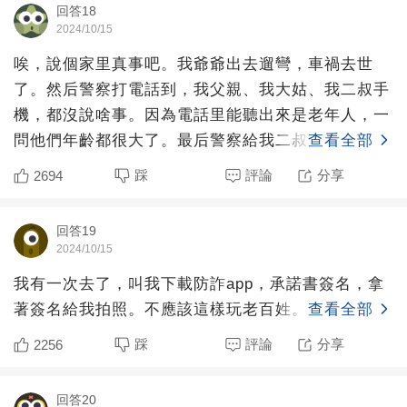
回答18
2024/10/15
唉，說個家里真事吧。我爺爺出去遛彎，車禍去世
了。然后警察打電話到，我父親、我大姑、我二叔手
機，都沒說啥事。因為電話里能聽出來是老年人，一
問他們年齡都很大了。最后警察給我二叔大電話的時
查看全部
候，問了一句家里有
踩
評論
分享
2694
回答19
2024/10/15
我有一次去了，叫我下載防詐app，承諾書簽名，拿
著簽名給我拍照。不應該這樣玩老百姓。
查看全部
踩
評論
分享
2256
回答20