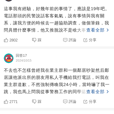
這事我有經驗，好幾年前的事情了，應該是19年吧。
電話那頭的民警說話客客氣氣，說有事情與我有關
系，讓我方便的時候去一趟協助調查，做個筆錄，我
問具體什麼事情，他又推脫說不是啥大事，過來就知
查看全部
道。然后我尋思，
踩
評論
分享
2802
回答17
2024/10/15
不去也不怎樣曾經我在業主群和一個鄰居吵架然后鄰
居讓他派出所的朋友用私人手機給我打電話，叫我在
業主群道歉，不然強制傳喚我24小時，當時嚇了我一
跳，我也馬上問我從事警務工作的同學這種情況該怎
查看全部
麼辦，同學讓我
踩
評論
分享
2771