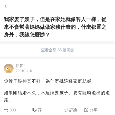
我家娶了嫂子，但是在家她就像客人一樣，從
問答
來不會幫著媽媽做做家務什麼的，什麼都置之
綜合問題
婚姻情感
職場
夫妻生活
身外，我該怎麼辦？
生活妙招
體育
育兒
老年病科普
查看全部 55 個回答
回答1
2024/10/15
你嫂子眼神真不好，為什麼挑這種家庭結婚。
如果剛結婚不久，不建議要孩子。要有隨時退出的退
路。
踩
評論
分享
393