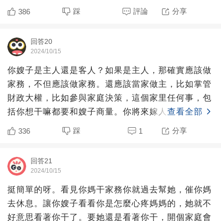
因，實話實說，
踩
評論
分享
386
回答20
2024/10/15
你嫂子是主人還是客人？如果是主人，那確實應該做
家務，不但應該做家務。還應該當家做主，比如掌管
財政大權，比如參與家庭決策，這個家里任何事，包
括你想干嘛都要和嫂子商量。你將來嫁人，去你婆家
查看全部
當主人了，再回嫂
踩
分享
336
1
回答21
2024/10/15
挺簡單的呀。看見你媽干家務你就過去幫她，催你媽
去休息。讓你嫂子看看你是怎麼心疼媽媽的，她就不
好意思看著你干了。要她還是看著你干，開個家庭會