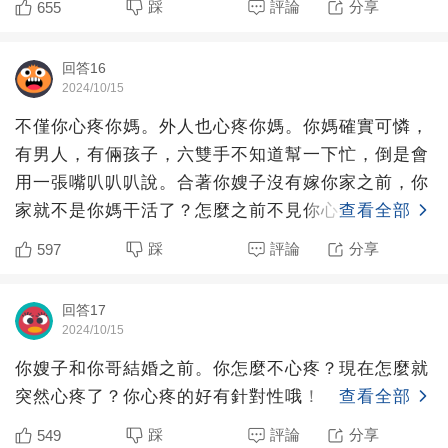
踩
評論
分享
655
回答16
2024/10/15
不僅你心疼你媽。外人也心疼你媽。你媽確實可憐，
有男人，有倆孩子，六雙手不知道幫一下忙，倒是會
用一張嘴叭叭叭說。合著你嫂子沒有嫁你家之前，你
家就不是你媽干活了？怎麼之前不見你心疼你媽呢？
查看全部
可見你的心疼是裝
踩
評論
分享
597
回答17
2024/10/15
你嫂子和你哥結婚之前。你怎麼不心疼？現在怎麼就
突然心疼了？你心疼的好有針對性哦！
查看全部
踩
評論
分享
549