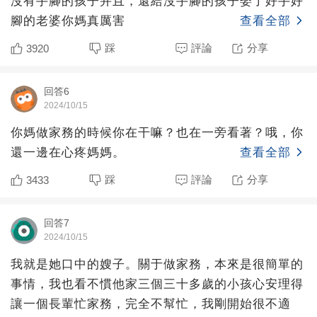
沒有手腳的孩子并且，還給沒手腳的孩子娶了好手好
腳的老婆你媽真厲害
查看全部
踩
評論
分享
3920
回答6
2024/10/15
你媽做家務的時候你在干嘛？也在一旁看著？哦，你
還一邊在心疼媽媽。
查看全部
踩
評論
分享
3433
回答7
2024/10/15
我就是她口中的嫂子。關于做家務，本來是很簡單的
事情，我也看不慣他家三個三十多歲的小孩心安理得
讓一個長輩忙家務，完全不幫忙，我剛開始很不適