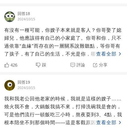
回答18
2024/10/15
有沒有一種可能，你嫂子本來就是客人？你哥娶了媳
婦兒，他應該得有自己的小家庭了。你哥和你，只不
過依靠“血緣”而存在的一層關系說難聽點，等你哥有
了孩子，有了自己的生活，不光是你，哪怕你們父
查看全部
母，優先級都比不
踩
評論
分享
426
回答19
2024/10/15
我和我老公回他老家的時候，我就是這樣的嫂子……
燒火我不會，大鍋飯我搞不來，打掃洗碗我是會的，
可是他們流行一頓飯吃三小時，熬夜耍到3、4點，我
根本陪坐不到那個時間——這是客觀原因。而主觀原
查看全部