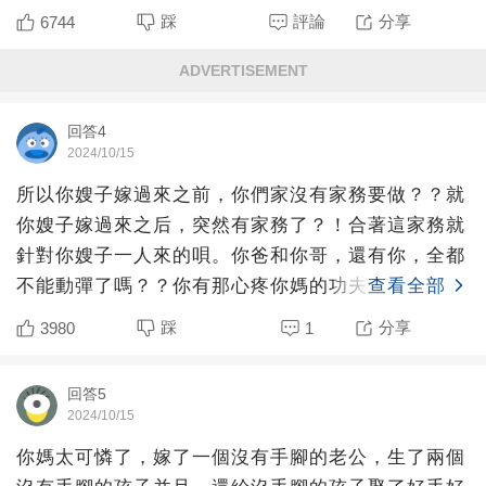
踩
評論
分享
6744
ADVERTISEMENT
回答4
2024/10/15
所以你嫂子嫁過來之前，你們家沒有家務要做？？就
你嫂子嫁過來之后，突然有家務了？！合著這家務就
針對你嫂子一人來的唄。你爸和你哥，還有你，全都
不能動彈了嗎？？你有那心疼你媽的功夫，自己幫你
查看全部
媽干家務，不就得
踩
分享
3980
1
回答5
2024/10/15
你媽太可憐了，嫁了一個沒有手腳的老公，生了兩個