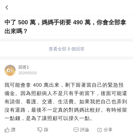
中了 500 萬，媽媽手術要 490 萬，你會全部拿
問答
出來嗎？
綜合問題
婚姻情感
職場
夫妻生活
查看全部 8 個回答
生活妙招
體育
育兒
老年病科普
回答1
2026/05/20
我可能會拿 400 萬出來，剩下留著當自己的緊急預
備金。因為照顧病人不是只有手術當下，後面可能還
有請假、看護、交通、生活費。如果我把自己也弄到
沒有退路，最後不一定真的對媽媽比較好。有時候留
一點錢，是為了讓照顧可以撐久一點。
讚
踩
評論
分享