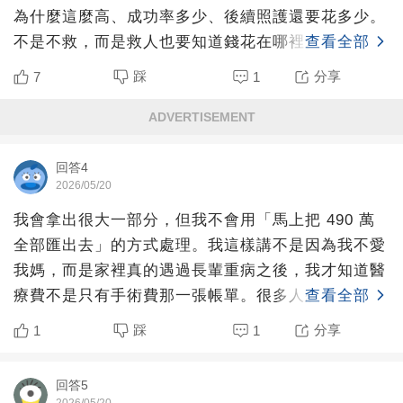
為什麼這麼高、成功率多少、後續照護還要花多少。
不是不救，而是救人也要知道錢花在哪裡。不然 490
查看全部
萬付下
踩
分享
7
1
ADVERTISEMENT
回答4
2026/05/20
我會拿出很大一部分，但我不會用「馬上把 490 萬
全部匯出去」的方式處理。我這樣講不是因為我不愛
我媽，而是家裡真的遇過長輩重病之後，我才知道醫
療費不是只有手術費那一張帳單。很多人想像這種題
查看全部
目時，會把它
踩
分享
1
1
回答5