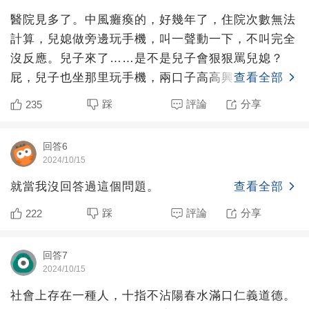
醫院見多了。中風癱瘓的，好幾年了，住院次數無法
計算，兒媳做旁邊玩手機，叫一聲動一下，不叫完全
沒反應。兒子來了……是不是兒子會狠狠罵兒媳？
屁，兒子也坐那里玩手機，兩口子高高興興，老人家
查看全部
躺在病床上，一步步
踩
評論
分享
235
回答6
2024/10/15
就當我沒回答過這個問題。
查看全部
踩
評論
分享
222
回答7
2024/10/15
社會上存在一種人，十指不沾陽春水滿口仁義道德。