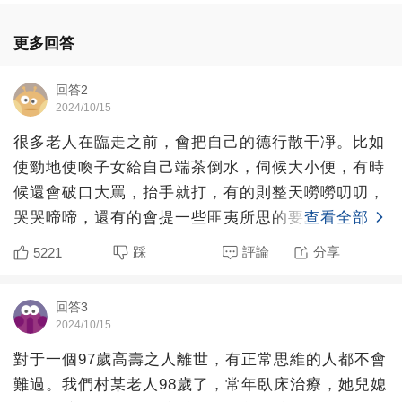
更多回答
回答2
2024/10/15
很多老人在臨走之前，會把自己的德行散干凈。比如
使勁地使喚子女給自己端茶倒水，伺候大小便，有時
候還會破口大罵，抬手就打，有的則整天嘮嘮叨叨，
哭哭啼啼，還有的會提一些匪夷所思的要求。除了是
查看全部
因為自己真的非常
踩
評論
分享
5221
回答3
2024/10/15
對于一個97歲高壽之人離世，有正常思維的人都不會
難過。我們村某老人98歲了，常年臥床治療，她兒媳