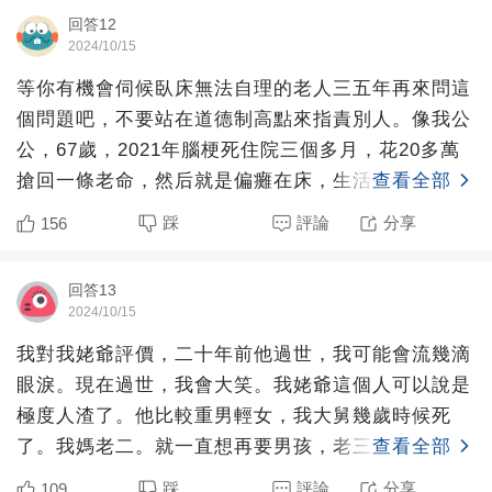
回答12
2024/10/15
等你有機會伺候臥床無法自理的老人三五年再來問這
個問題吧，不要站在道德制高點來指責別人。像我公
公，67歲，2021年腦梗死住院三個多月，花20多萬
搶回一條老命，然后就是偏癱在床，生活完全無法自
查看全部
理，大小便
踩
評論
分享
156
回答13
2024/10/15
我對我姥爺評價，二十年前他過世，我可能會流幾滴
眼淚。現在過世，我會大笑。我姥爺這個人可以說是
極度人渣了。他比較重男輕女，我大舅幾歲時候死
了。我媽老二。就一直想再要男孩，老三（三姨）送
查看全部
人，給人當童養媳了
踩
評論
分享
109