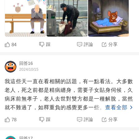
踩
評論
分享
84
回答16
2024/10/15
我這些天一直在看相關的話題，有一點看法。大多數
老人，死之前都是精病纏身，需要子女貼身伺候，久
病床前無孝子，老人去世對雙方都是一種解脫，當然
就不難過了，如釋重負的感覺更多一些。以后說起
查看全部
來，也是當初伺候得
踩
評論
分享
78
回答17