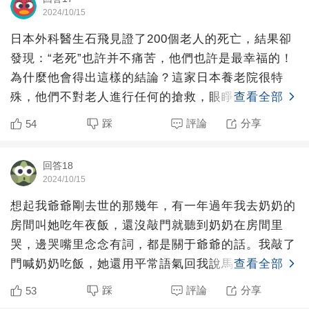
2024/10/15
日本外科醫生石飛見證了200個老人的死亡，結果卻
發現：“老死”也許并不痛苦，他們也許是最幸福的！
為什麼他會得出這樣的結論？這家日本養老院很特
殊，他們不對老人進行任何的搶救，眼睜睜看著老人
查看全部
死去。但是老人
踩
評論
分享
54
回答18
2024/10/15
想起我爺爺剛去世的那幾年，有一年過年我去奶奶的
房間叫她吃年夜飯，還沒敲門就聽到奶奶在房間里
哭，邊哭嘴里念念有詞，都是關于爺爺的話。我敲了
門喊奶奶吃飯，她還用平常語氣回我說馬上來。我回
查看全部
去跟媽媽說了這事，
踩
評論
分享
53