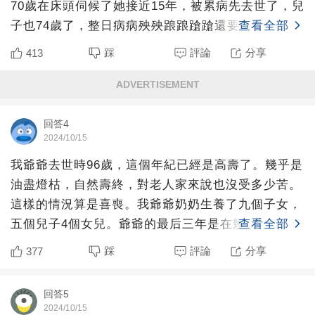
70歲在床頭伺候了她接近15年，被累病先去世了，兒
子也74歲了，整日病病殃殃踉踉蹌蹌還要照顧她，受
查看全部
的罪簡
踩
評論
分享
413
ADVERTISEMENT
回答4
2024/10/15
我爺爺去世時96歲，這個年紀已經是高壽了。幾乎是
油盡燈枯，自然壽終，對老人家來說也沒受多少苦。
這樣的情況算是喜喪。我爺爺奶奶生養了九個子女，
五個兒子4個女兒。爺爺的最后三年是在幾個兒子輪
查看全部
流照顧中度過的
踩
評論
分享
377
回答5
2024/10/15