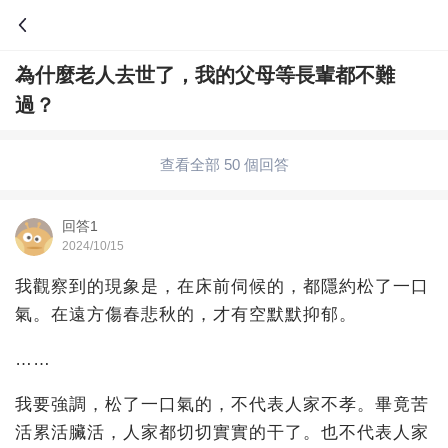
為什麼老人去世了，我的父母等長輩都不難
問答
過？
綜合問題
婚姻情感
職場
夫妻生活
查看全部 50 個回答
生活妙招
體育
育兒
老年病科普
回答1
2024/10/15
我觀察到的現象是，在床前伺候的，都隱約松了一口
氣。在遠方傷春悲秋的，才有空默默抑郁。
……
我要強調，松了一口氣的，不代表人家不孝。畢竟苦
活累活臟活，人家都切切實實的干了。也不代表人家