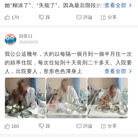
她“糊涂了”、“失能了”。因為最后階段的照顧是舅舅
查看全部
舅媽來主導的
踩
評論
分享
170
回答11
2024/10/15
我公公這幾年，大約以每隔一個月到一個半月住一次
的頻率住院，每次住短則十天長則二十多天。入院要
人，出院要人，形形色色渾身上
查看全部
踩
評論
分享
160