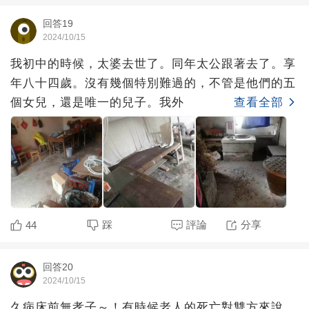
回答19
2024/10/15
我初中的時候，太婆去世了。同年太公跟著去了。享
年八十四歲。沒有幾個特別難過的，不管是他們的五
個女兒，還是唯一的兒子。我外
查看全部
踩
評論
分享
44
回答20
2024/10/15
久病床前無孝子～！有時候老人的死亡對雙方來說，