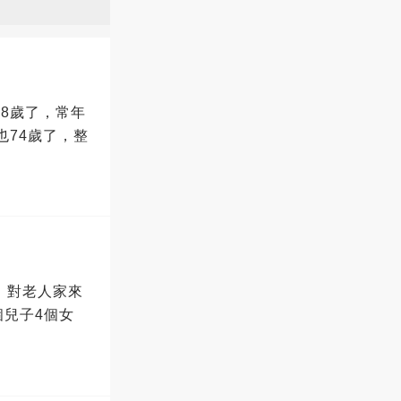
8歲了，常年
也74歲了，整
，對老人家來
兒子4個女