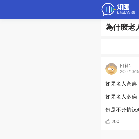
為什麼老
問答
綜合問題
老年病科普
回答1
2024/10/1
如果老人高壽
如果老人多病
倒是不分情況
200