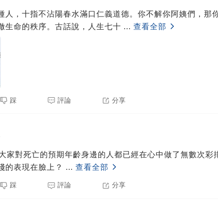
種人，十指不沾陽春水滿口仁義道德。你不解你阿姨們，那
徹生命的秩序。古話說，人生七十
...
查看全部
踩
評論
分享
5
了大家對死亡的預期年齡身邊的人都已經在心中做了無數次彩
淺的表現在臉上？
...
查看全部
踩
評論
分享