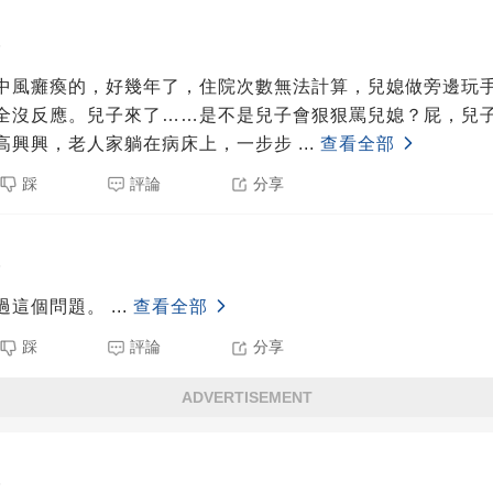
5
中風癱瘓的，好幾年了，住院次數無法計算，兒媳做旁邊玩
全沒反應。兒子來了……是不是兒子會狠狠罵兒媳？屁，兒
高興興，老人家躺在病床上，一步步
...
查看全部
踩
評論
分享
5
過這個問題。
...
查看全部
踩
評論
分享
ADVERTISEMENT
5