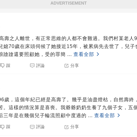
ADVERTISEMENT
5
歲高壽之人離世，有正常思維的人都不會難過。我們村某老人9
兒媳70歲在床頭伺候了她接近15年，被累病先去世了，兒子
踉蹌蹌還要照顧她，受的罪簡
...
查看全部
踩
評論
分享
5
96歲，這個年紀已經是高壽了。幾乎是油盡燈枯，自然壽終
苦。這樣的情況算是喜喪。我爺爺奶奶生養了九個子女，五個
后三年是在幾個兒子輪流照顧中度過的
...
查看全部
踩
評論
分享