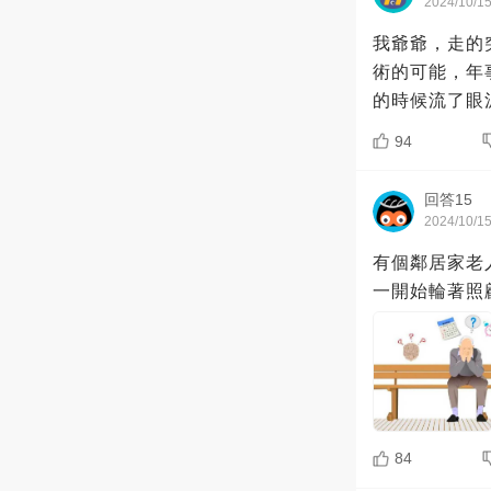
2024/10/1
我爺爺，走的
術的可能，年
的時候流了眼
94
回答15
2024/10/1
有個鄰居家老
一開始輪著照
84