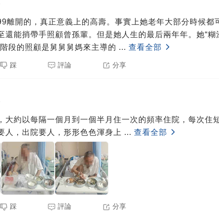
5
99離開的，真正意義上的高壽。事實上她老年大部分時候都
至還能捎帶手照顧曾孫輩。但是她人生的最后兩年年。她“糊涂
后階段的照顧是舅舅舅媽來主導的
...
查看全部
踩
評論
分享
5
，大約以每隔一個月到一個半月住一次的頻率住院，每次住
要人，出院要人，形形色色渾身上
...
查看全部
踩
評論
分享