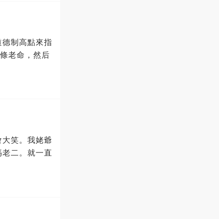
道德制高點來指
一條老命，然后
會大笑。我姥爺
媽老二。就一直