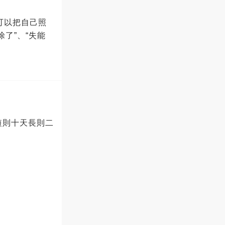
可以把自己照
了”、“失能
短則十天長則二