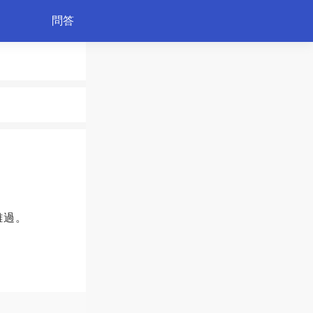
問答
育兒
難過。