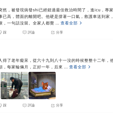
5
突然，被發現病發shi已經錯過最佳救治時間了，進icu，專
事已高，體面的離開吧。他硬是撐著一口氣，救護車送到家
淚，一句話沒留。全家人都覺
...
查看全部
踩
評論
分享
5
人得了老年癡呆，從六十九到八十一沒的時候整整十二年，
顧，每家輪倆月，正好一年，后來
...
查看全部
踩
評論
分享