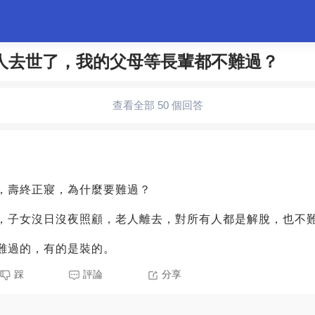
人去世了，我的父母等長輩都不難過？
婚姻情感
職場
夫妻生活
生活妙招
體育
查看全部 50 個回答
5
，壽終正寢，為什麼要難過？
，子女沒日沒夜照顧，老人離去，對所有人都是解脫，也不
難過的，有的是裝的。
踩
評論
分享