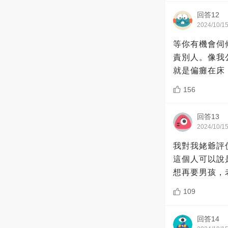
回答12
2024/10/1
等你有機會伺
責別人。像我
就是偏癱在床
156
回答13
2024/10/1
我對我姥爺評
這個人可以說
想再要男孩，
109
回答14