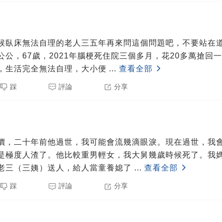
5
候臥床無法自理的老人三五年再來問這個問題吧，不要站在
公公，67歲，2021年腦梗死住院三個多月，花20多萬搶回
，生活完全無法自理，大小便
...
查看全部
踩
評論
分享
5
價，二十年前他過世，我可能會流幾滴眼淚。現在過世，我
是極度人渣了。他比較重男輕女，我大舅幾歲時候死了。我
老三（三姨）送人，給人當童養媳了
...
查看全部
踩
評論
分享