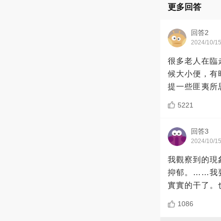
更多回答
回答2
2024/10/1
很多老人在臨
候大小便，有
提一些匪夷所
5221
回答3
2024/10/1
我觀察到的現
抑郁。……我
實實的干了。
1086