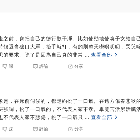
5
走之前，會把自己的德行散干凈。比如使勁地使喚子女給自
時候還會破口大罵，抬手就打，有的則整天嘮嘮叨叨，哭哭
思的要求。除了是因為自己真的非常
...
查看全部
踩
評論
分享
5
象是，在床前伺候的，都隱約松了一口氣。在遠方傷春悲秋
要強調，松了一口氣的，不代表人家不孝。畢竟苦活累活臟
也不代表人家不悲傷，松了一口氣只
...
查看全部
踩
評論
分享