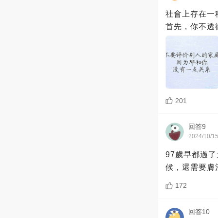
社會上存在一
首先，你不透
201
回答9
2024/10/1
97歲早都過
候，還需要膚
172
回答10