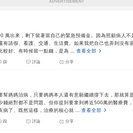
ADVERTISEMENT
0
400 萬出來，剩下留著當自己的緊急預備金。因為照顧病人
還有請假、看護、交通、生活費。如果我把自己也弄到沒有
比較好。有時候留一點錢，是為
...
查看全部
踩
評論
分享
0
要幫媽媽治病，只要媽媽本人還有意願繼續撐下去，那就算
少錢絕對都不是問題。但你提到要拿到將近500萬的醫療費
疾病了。既然這樣，治療的核心就
...
查看全部
踩
評論
分享