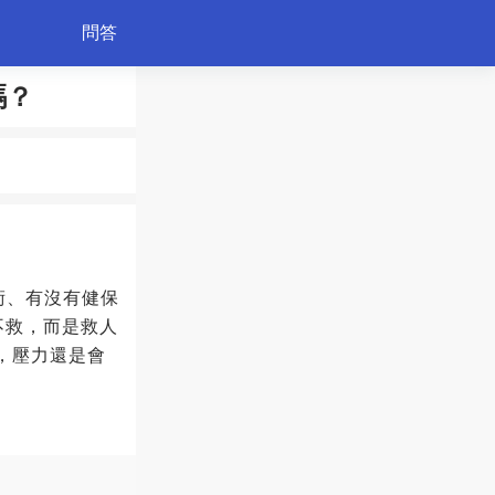
問答
嗎？
育兒
術、有沒有健保
不救，而是救人
錢，壓力還是會