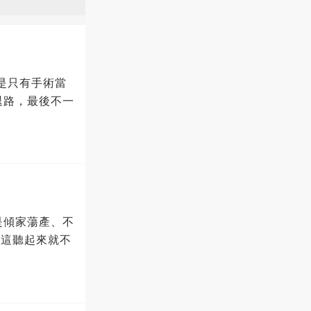
不是只有手術當
退路，最後不一
是傾家蕩產、不
，這聽起來就不