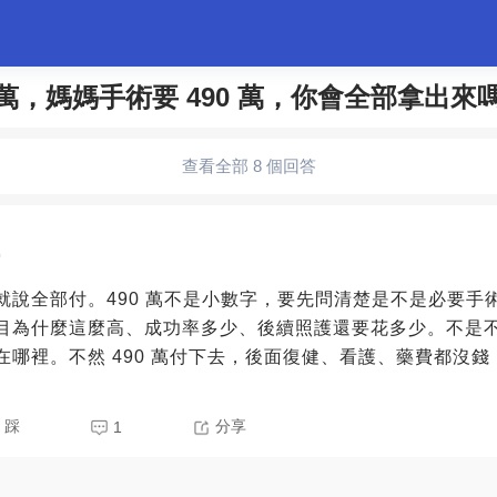
0 萬，媽媽手術要 490 萬，你會全部拿出來
婚姻情感
職場
夫妻生活
生活妙招
體育
查看全部 8 個回答
0
就說全部付。490 萬不是小數字，要先問清楚是不是必要手
目為什麼這麼高、成功率多少、後續照護還要花多少。不是
在哪裡。不然 490 萬付下去，後面復健、看護、藥費都沒
。
踩
分享
1