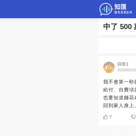
中了 50
問答
綜合問題
老年病科普
回答1
2026/05/2
我不會第一秒
給付、自費項
也要知道錢花
回到家人身上
7