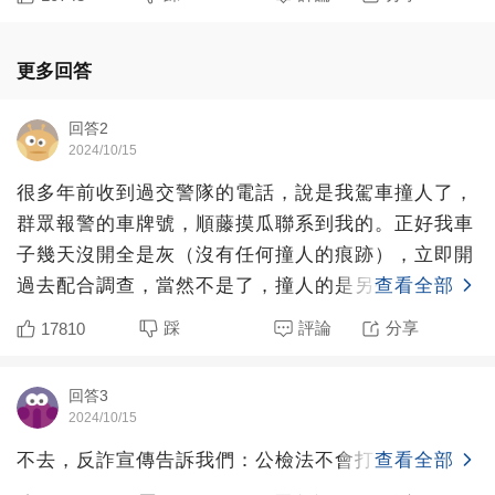
更多回答
回答2
2024/10/15
很多年前收到過交警隊的電話，說是我駕車撞人了，
群眾報警的車牌號，順藤摸瓜聯系到我的。正好我車
子幾天沒開全是灰（沒有任何撞人的痕跡），立即開
過去配合調查，當然不是了，撞人的是另外一個品牌
查看全部
的豪車，套牌了，
踩
評論
分享
17810
回答3
2024/10/15
不去，反詐宣傳告訴我們：公檢法不會打電話辦案。
查看全部