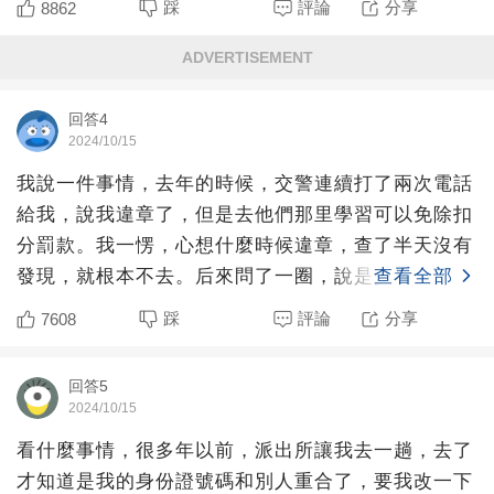
踩
評論
分享
8862
ADVERTISEMENT
回答4
2024/10/15
我說一件事情，去年的時候，交警連續打了兩次電話
給我，說我違章了，但是去他們那里學習可以免除扣
分罰款。我一愣，心想什麼時候違章，查了半天沒有
發現，就根本不去。后來問了一圈，說是交警為了完
查看全部
成有人上門學習的
踩
評論
分享
7608
回答5
2024/10/15
看什麼事情，很多年以前，派出所讓我去一趟，去了
才知道是我的身份證號碼和別人重合了，要我改一下