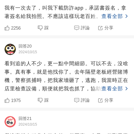
我有一次去了，叫我下載防詐app，承諾書簽名，拿
著簽名給我拍照。不應該這樣玩老百姓。
查看全部
踩
評論
分享
2256
回答20
2024/10/15
看到追的人不少，更一點中間細節。可以不去，沒啥
事。真有事，就是他找你了。去年隔壁老板經營賭博
機，警察抓捕時，把我家墻砸了，逃跑，我當時正在
店里檢查設備，順便就把我也抓了，協助調查了一
查看全部
宿。讓我們在現場蹲
踩
評論
分享
1975
回答21
2024/10/15