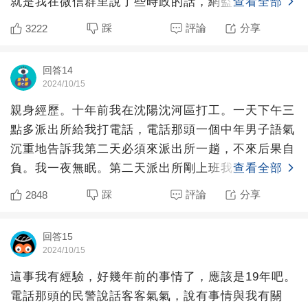
就是我在微信群里說了些時政的話，網監部門要求派
查看全部
出所查我，聊的啥
踩
評論
分享
3222
回答14
2024/10/15
親身經歷。十年前我在沈陽沈河區打工。一天下午三
點多派出所給我打電話，電話那頭一個中年男子語氣
沉重地告訴我第二天必須來派出所一趟，不來后果自
負。我一夜無眠。第二天派出所剛上班我就到了。接
查看全部
待說負責我的同事
踩
評論
分享
2848
回答15
2024/10/15
這事我有經驗，好幾年前的事情了，應該是19年吧。
電話那頭的民警說話客客氣氣，說有事情與我有關