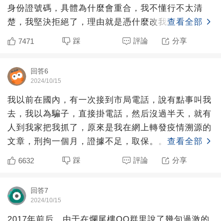
身份證號碼，具體為什麼會重合，我不懂行不太清
楚，我堅決拒絕了，理由就是憑什麼改我的不改對方
查看全部
的？后來我找了個認
踩
評論
分享
7471
回答6
2024/10/15
我以前在國內，有一次接到市局電話，說有點事叫我
去，我以為騙子，直接掛電話，然后沒過半天，就有
人到我家把我抓了，原來是我在網上轉發疫情溯源的
文章，刑拘一個月，證據不足，取保。。
查看全部
踩
評論
分享
6632
回答7
2024/10/15
2017年前后，由于在爛尾樓QQ群里說了幾句過激的