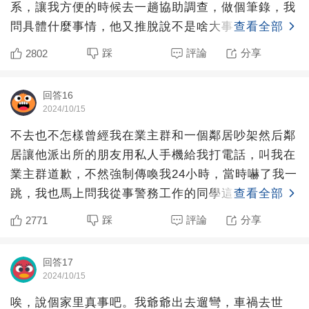
系，讓我方便的時候去一趟協助調查，做個筆錄，我
問具體什麼事情，他又推脫說不是啥大事，過來就知
查看全部
道。然后我尋思，
踩
評論
分享
2802
回答16
2024/10/15
不去也不怎樣曾經我在業主群和一個鄰居吵架然后鄰
居讓他派出所的朋友用私人手機給我打電話，叫我在
業主群道歉，不然強制傳喚我24小時，當時嚇了我一
跳，我也馬上問我從事警務工作的同學這種情況該怎
查看全部
麼辦，同學讓我
踩
評論
分享
2771
回答17
2024/10/15
唉，說個家里真事吧。我爺爺出去遛彎，車禍去世