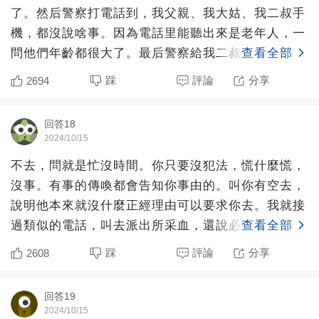
了。然后警察打電話到，我父親、我大姑、我二叔手
機，都沒說啥事。因為電話里能聽出來是老年人，一
問他們年齡都很大了。最后警察給我二叔大電話的時
查看全部
候，問了一句家里有
踩
評論
分享
2694
回答18
2024/10/15
不去，問就是忙沒時間。你只要沒犯法，慌什麼慌，
沒事。有事的傳喚都會告知你事由的。叫你有空去，
說明他本來就沒什麼正經理由可以要求你去。我就接
過類似的電話，叫去派出所采血，還說必須去。我說
查看全部
沒時間，改天去。
踩
評論
分享
2608
回答19
2024/10/15