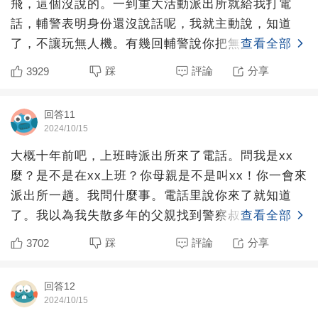
飛，這個沒說的。一到重大活動派出所就給我打電
話，輔警表明身份還沒說話呢，我就主動說，知道
了，不讓玩無人機。有幾回輔警說你把無人機交派出
查看全部
所來吧，我明確拒絕。后
踩
評論
分享
3929
回答11
2024/10/15
大概十年前吧，上班時派出所來了電話。問我是xx
麼？是不是在xx上班？你母親是不是叫xx！你一會來
派出所一趟。我問什麼事。電話里說你來了就知道
了。我以為我失散多年的父親找到警察叔叔要求我贍
查看全部
養。滿腦子想怎
踩
評論
分享
3702
回答12
2024/10/15