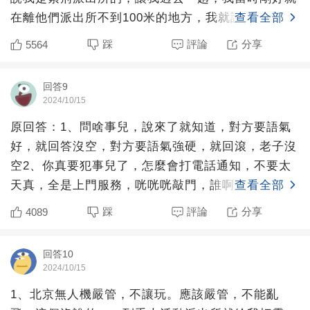
在離他們派出所不到100米的地方，我就說我就在你
查看全部
們附近，他說
踩
評論
分享
5564
回答9
2024/10/15
原回答：1、問啥事兒，說來了就知道，對方要語氣
好，就回答沒空，對方要語氣強硬，就回滾，老子沒
空2、你真要犯事兒了，怎麼會打電話通知，不要太
天真，全是上門服務，咣咣咣敲門，誰啊，物業，開
查看全部
門直接被一群人按
踩
評論
分享
4089
回答10
2024/10/15
1、北京無人機嚴管，不讓玩。應該嚴管，不能亂