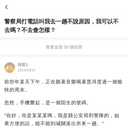
警察局打電話叫我去一趟不說原因，我可以不
問答
去嗎？不去會怎樣？
綜合問題
婚姻情感
職場
夫妻生活
查看全部 50 個回答
生活妙招
體育
育兒
老年病科普
回答1
2024/10/15
前些年某天下午，正在聽著音樂喝著普洱度過一個愉
快的周末。
忽然，手機響起，是一個陌生的號碼。
”你好，你是某某某嗎，我是縣公安局刑警隊的，如
果方便的話，能不能到城關派出所來一趟。“