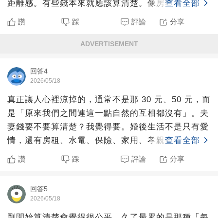
距離感。有些錢本來就應該算清楚。像房租、房貸、
查看全部
水電、管理費、家
讚
踩
評論
分享
ADVERTISEMENT
回答4
2026/05/18
真正讓人心裡涼掉的，通常不是那 30 元、50 元，而
是「原來我們之間連這一點自然的互相都沒有」。夫
妻錢要不要算清楚？我覺得要。婚後生活不是只有愛
情，還有房租、水電、保險、家用、孝親費，未來可
查看全部
能還有房
讚
踩
評論
分享
回答5
2026/05/18
剛開始算清楚會覺得很公平，久了最累的是那種「每