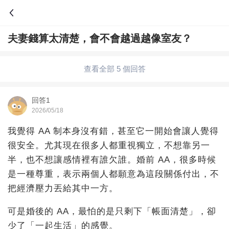
夫妻錢算太清楚，會不會越過越像室友？
問答
綜合問題
婚姻情感
職場
夫妻生活
查看全部 5 個回答
生活妙招
體育
育兒
老年病科普
回答1
2026/05/18
我覺得 AA 制本身沒有錯，甚至它一開始會讓人覺得
很安全。尤其現在很多人都重視獨立，不想靠另一
半，也不想讓感情裡有誰欠誰。婚前 AA，很多時候
是一種尊重，表示兩個人都願意為這段關係付出，不
把經濟壓力丟給其中一方。
可是婚後的 AA，最怕的是只剩下「帳面清楚」，卻
少了「一起生活」的感覺。