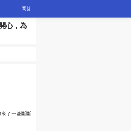
問答
開心，為
育兒
傳來了一些斷斷