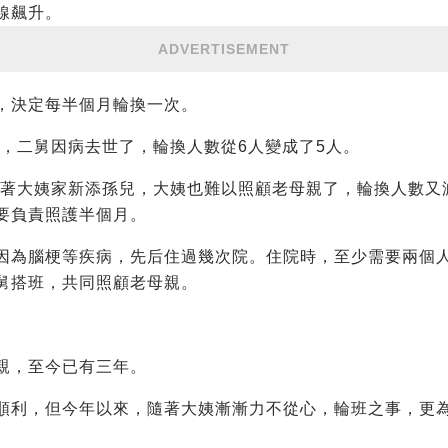
線飆升。
ADVERTISEMENT
，決定每半個月輪換一次。
半年，二舅因病去世了，輪換人數從6人變成了5人。
，隨著大姨家新添孫兒，大姨也難以照顧老母親了，輪換人數又
要負責照護半個月。
因為腦梗等疾病，先后住過幾次院。住院時，至少需要兩個
舅搭班，共同照顧老母親。
親，至今已有三年。
順利，但今年以來，隨著大姨漸漸力不從心，輪班之事，更