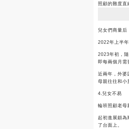
照顧的難度直
兒女們商量后
2022年上
2023年初
即每兩個月需
近兩年，外婆
母親往往和小
4.兒女不易
輪班照顧老母
起初進展頗為
了台面上。