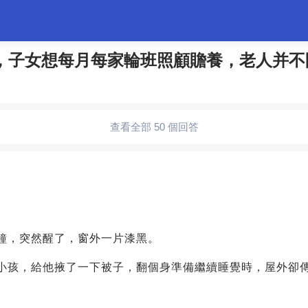
，子女想每月每家輪班照顧贍養，老人并不
婚姻情感
職場
夫妻生活
生活妙招
體育
查看全部 50 個回答
5
鐘，突然醒了，窗外一片漆黑。
小孩，給他掖了一下被子，翻個身準備繼續睡覺時，屋外卻
。