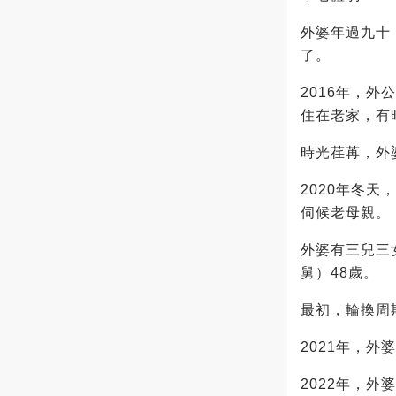
外婆年過九十
了。
2016年，
住在老家，有
時光荏苒，外
2020年冬
伺候老母親。
外婆有三兒三
舅）48歲。
最初，輪換周
2021年，
2022年，