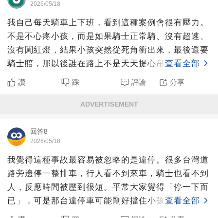
2026/05/18
我自己每天騎車上下班，看到這種案例會很有壓力。
不是不心疼小孩，而是如果騎士正常騎、沒有超速、
沒有闖紅燈，結果小孩突然從死角衝出來，最後還要
騎士賠，那以後誰在路上不是天天提心吊膽？車禍當
查看全部
然可以談慰問、談
讚
踩
評論
分享
ADVERTISEMENT
回答8
2026/05/18
我覺得這種事故最容易被忽略的是違停。很多台灣道
路旁邊停一整排車，行人看不到來車，騎士也看不到
人，反應時間被壓到很短。平常大家覺得「停一下而
已」，可是那台違停車可能剛好擋住小孩、擋住騎士
查看全部
視線，也擋住大人