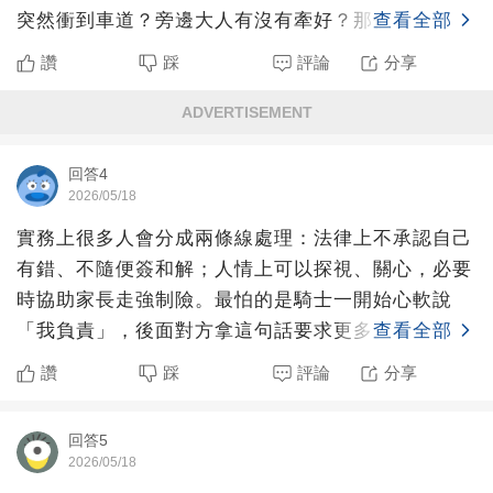
突然衝到車道？旁邊大人有沒有牽好？那個地點是不
查看全部
是本來就危險？
讚
踩
評論
分享
ADVERTISEMENT
回答4
2026/05/18
實務上很多人會分成兩條線處理：法律上不承認自己
有錯、不隨便簽和解；人情上可以探視、關心，必要
時協助家長走強制險。最怕的是騎士一開始心軟說
「我負責」，後面對方拿這句話要求更多。
查看全部
讚
踩
評論
分享
回答5
2026/05/18