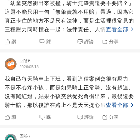
「幼童突然衝出來被撞，騎士無肇責還要不要賠？」
這題不能只用一句「無肇責就不用賠」帶過，因為它
真正卡住的地方不是只有法律，而是生活裡很常見的
三種壓力同時撞在一起：法律責任、人情壓力，以及
查看全部
大家對弱勢受傷者
讚
踩
評論
分享
回答6
2026/05/18
我自己每天騎車上下班，看到這種案例會很有壓力。
不是不心疼小孩，而是如果騎士正常騎、沒有超速、
沒有闖紅燈，結果小孩突然從死角衝出來，最後還要
騎士賠，那以後誰在路上不是天天提心吊膽？車禍當
查看全部
然可以談慰問、談
讚
踩
評論
分享
回答7