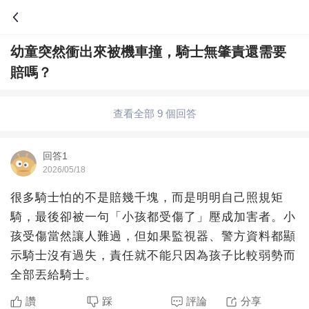
幼童突然衝出來被機車撞，騎士無肇責還需要
問答
賠嗎？
綜合問題
婚姻情感
職場
夫妻生活
查看全部 9 個回答
生活妙招
體育
育兒
老年病科普
回答1
2026/05/18
很多騎士怕的不是賠幾千塊，而是明明自己照規矩
騎，最後卻被一句「小孩都受傷了」壓成加害者。小
孩受傷當然讓人難過，但如果監視器、警方資料都顯
示騎士沒有過失，責任就不能只因為孩子比較弱勢而
全部丟給騎士。
讚
踩
評論
分享