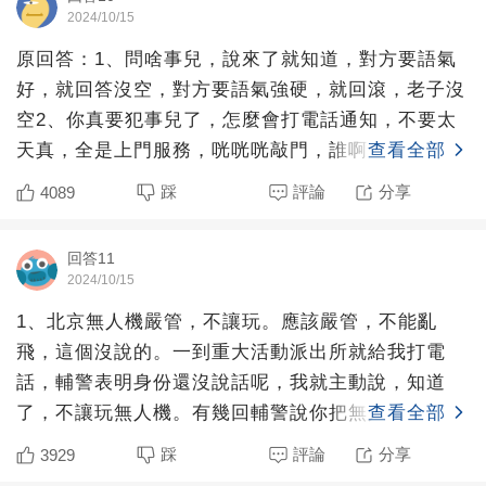
2024/10/15
原回答：1、問啥事兒，說來了就知道，對方要語氣
好，就回答沒空，對方要語氣強硬，就回滾，老子沒
空2、你真要犯事兒了，怎麼會打電話通知，不要太
天真，全是上門服務，咣咣咣敲門，誰啊，物業，開
查看全部
門直接被一群人按
踩
評論
分享
4089
回答11
2024/10/15
1、北京無人機嚴管，不讓玩。應該嚴管，不能亂
飛，這個沒說的。一到重大活動派出所就給我打電
話，輔警表明身份還沒說話呢，我就主動說，知道
了，不讓玩無人機。有幾回輔警說你把無人機交派出
查看全部
所來吧，我明確拒絕。后
踩
評論
分享
3929