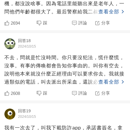
機，都沒說啥事。因為電話里能聽出來是老年人，一
問他們年齡都很大了。最后警察給我二叔大電話的時
查看全部
候，問了一句家里有
踩
評論
分享
2694
回答18
2024/10/15
不去，問就是忙沒時間。你只要沒犯法，慌什麼慌，
沒事。有事的傳喚都會告知你事由的。叫你有空去，
說明他本來就沒什麼正經理由可以要求你去。我就接
過類似的電話，叫去派出所采血，還說必須去。我說
查看全部
沒時間，改天去。
踩
評論
分享
2608
回答19
2024/10/15
我有一次去了，叫我下載防詐app，承諾書簽名，拿