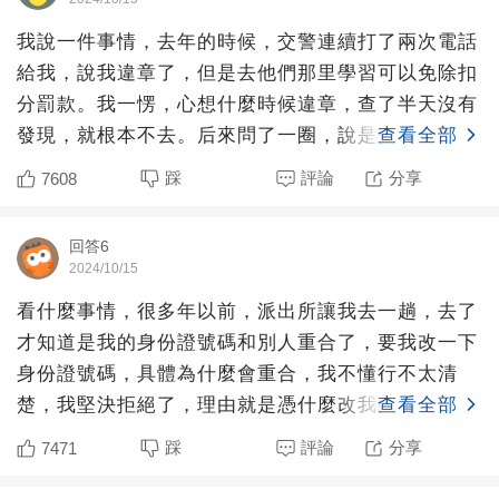
我說一件事情，去年的時候，交警連續打了兩次電話
給我，說我違章了，但是去他們那里學習可以免除扣
分罰款。我一愣，心想什麼時候違章，查了半天沒有
發現，就根本不去。后來問了一圈，說是交警為了完
查看全部
成有人上門學習的
踩
評論
分享
7608
回答6
2024/10/15
看什麼事情，很多年以前，派出所讓我去一趟，去了
才知道是我的身份證號碼和別人重合了，要我改一下
身份證號碼，具體為什麼會重合，我不懂行不太清
楚，我堅決拒絕了，理由就是憑什麼改我的不改對方
查看全部
的？后來我找了個認
踩
評論
分享
7471