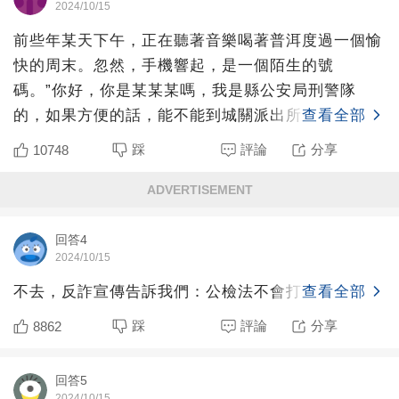
2024/10/15
前些年某天下午，正在聽著音樂喝著普洱度過一個愉
快的周末。忽然，手機響起，是一個陌生的號
碼。”你好，你是某某某嗎，我是縣公安局刑警隊
的，如果方便的話，能不能到城關派出所來一
查看全部
趟。“一聽”公安局“三個字，我
踩
評論
分享
10748
ADVERTISEMENT
回答4
2024/10/15
不去，反詐宣傳告訴我們：公檢法不會打電話辦案。
查看全部
踩
評論
分享
8862
回答5
2024/10/15