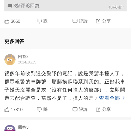
踩
評論
分享
3660
更多回答
回答2
2024/10/15
很多年前收到過交警隊的電話，說是我駕車撞人了，
群眾報警的車牌號，順藤摸瓜聯系到我的。正好我車
子幾天沒開全是灰（沒有任何撞人的痕跡），立即開
過去配合調查，當然不是了，撞人的是另外一個品牌
查看全部
的豪車，套牌了，
踩
評論
分享
17810
回答3