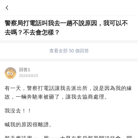
警察局打電話叫我去一趟不說原因，我可以不
問答
去嗎？不去會怎樣？
綜合問題
婚姻情感
職場
夫妻生活
查看全部 50 個回答
生活妙招
體育
育兒
老年病科普
回答1
2024/10/15
有一天，警察打電話讓我去派出所，說是因為我的緣
故，一輛奔馳車被砸了，讓我去協商處理。
我沒去！！
喊我的原因很離譜。