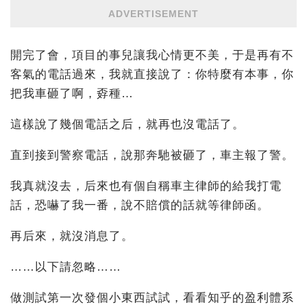
ADVERTISEMENT
開完了會，項目的事兒讓我心情更不美，于是再有不
客氣的電話過來，我就直接說了：你特麼有本事，你
把我車砸了啊，孬種…
這樣說了幾個電話之后，就再也沒電話了。
直到接到警察電話，說那奔馳被砸了，車主報了警。
我真就沒去，后來也有個自稱車主律師的給我打電
話，恐嚇了我一番，說不賠償的話就等律師函。
再后來，就沒消息了。
……以下請忽略……
做測試第一次發個小東西試試，看看知乎的盈利體系