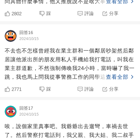
問具體什麼事情，他又推脫說不是啥大事，過來就知
查看全部
道。然后我尋思，
踩
評論
分享
2802
回答16
2024/10/15
不去也不怎樣曾經我在業主群和一個鄰居吵架然后鄰
居讓他派出所的朋友用私人手機給我打電話，叫我在
業主群道歉，不然強制傳喚我24小時，當時嚇了我一
跳，我也馬上問我從事警務工作的同學這種情況該怎
查看全部
麼辦，同學讓我
踩
評論
分享
2771
回答17
2024/10/15
唉，說個家里真事吧。我爺爺出去遛彎，車禍去世
了。然后警察打電話到，我父親、我大姑、我二叔手