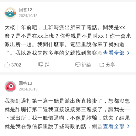
回答12
2024/10/15
大概十年前吧，上班時派出所來了電話。問我是xx
麼？是不是在xx上班？你母親是不是叫xx！你一會來
派出所一趟。我問什麼事。電話里說你來了就知道
了。我以為我失散多年的父親找到警察叔叔要求我贍
查看全部
養。滿腦子想怎
踩
評論
分享
3702
回答13
2024/10/15
我接到過打第一遍一聽是派出所直接掛了，想都沒想
就是詐騙打第二遍我直接沒接第三遍接了，讓我去一
下派出所，我一臉懵逼啊，不像是詐騙，就去了結果
就是我在微信群里說了些時政的話，網監部門要求派
查看全部
出所查我，聊的啥