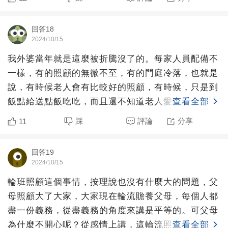
回答18
2024/10/15
我外婆當年就是這麼被折騰沒了的。每家人員配備不
一樣，有的照顧的無微不至，有的門庭冷落，也就是
說，有時候老人會有比較好的照顧，有時候，只是到
飯點給送點飯吃吃，而且還不知道老人愛吃啥，遇到
查看全部
體貼的，還會問問
踩
評論
分享
11
回答19
2024/10/15
輪班照顧這個事情，按理說也沒有什麼大的問題，父
母照顧大了大家，大家現在輪流贍養父母，每個人都
盡一份義務，從盡義務的角度來講是平等的。可父母
為什麼不開心呢？從感情上講，這輪流照顧說明子女
查看全部