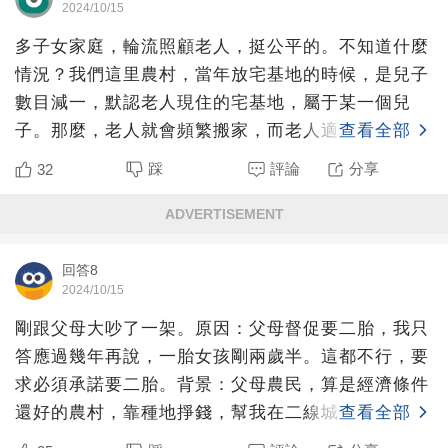
2024/10/15
多子女家庭，輪流照顧老人，挺公平的。不知道什麼
情況？我們這里農村，當年放宅基地的時候，是兒子
數目減一，默認老人現住的宅基地，屬于某一個兒
子。那麼，老人就會頻繁搬家，而老人適應能力又比
查看全部
較差，所以，可能會
踩
評論
分享
32
ADVERTISEMENT
回答8
2024/10/15
剛跟父母大吵了一架。原因：父母督促要二胎，我只
答應過幾年再說，一胎女孩剛兩歲半。這都不行，要
求必須承諾要二胎。背景：父母農民，算是經濟條件
還好的農村，靠種地掙錢，幫我在二線城市付了首付
查看全部
50萬。我媳婦兒