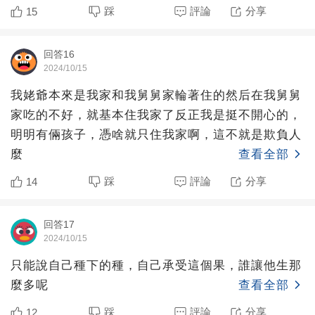
來推去，心里不舒服
踩
評論
分享
15
回答16
2024/10/15
我姥爺本來是我家和我舅舅家輪著住的然后在我舅舅
家吃的不好，就基本住我家了反正我是挺不開心的，
明明有倆孩子，憑啥就只住我家啊，這不就是欺負人
麼
查看全部
踩
評論
分享
14
回答17
2024/10/15
只能說自己種下的種，自己承受這個果，誰讓他生那
麼多呢
查看全部
踩
評論
分享
12