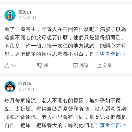
回答14
2024/10/15
看了一圈答主，年青人在瞎回答什麼呢？滿腦子以為
這個不開心的父母想要什麼，他們只是覺得煩而己。
不用多，你一個月換一次住的地方試試，能開心才有
鬼，這麼簡單的換位思考都不明白，是真不知道還是
查看全部
裝傻？那些嫌父母
踩
評論
分享
16
回答15
2024/10/15
每月每家輪流，老人不開心的原因，無外乎如下兩
點。太折騰。覺得自己是累贅和負擔，沒人愿意長期
贍養才會輪流。老人心里會有心結，畢竟兒女們都是
自己一把屎一把尿養大的，輪到他們老了，卻要被推
查看全部