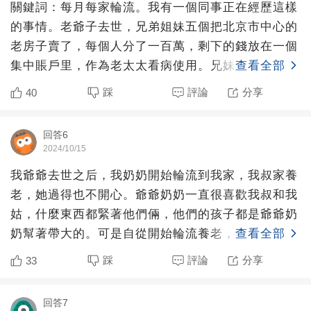
關鍵詞：每月每家輪流。我有一個同事正在經歷這樣
的事情。老爺子去世，兄弟姐妹五個把北京市中心的
老房子賣了，每個人分了一百萬，剩下的錢放在一個
集中賬戶里，作為老太太看病使用。兄妹五個都很孝
查看全部
順，就是采用題主
踩
評論
分享
40
回答6
2024/10/15
我爺爺去世之后，我奶奶開始輪流到我家，我叔家養
老，她過得也不開心。爺爺奶奶一直很喜歡我叔和我
姑，什麼東西都緊著他們倆，他們的孩子都是爺爺奶
奶幫著帶大的。可是自從開始輪流養老，我姑一直拒
查看全部
絕我奶奶去她家，
踩
評論
分享
33
回答7