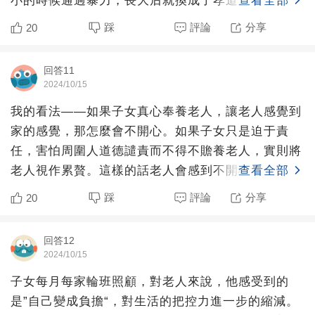
小的時候通過暴力，長大后就換成了孝道。你除非心
查看全部
甘情愿的跪在地上
踩
評論
分享
20
回答11
2024/10/15
我的看法——如果子女真心奉養老人，讓老人感覺到
家的感覺，那怎麼會不開心。如果子女只是迫于責
任，害怕周圍人道德譴責而不得不贍養老人，實則將
老人視作累贅。這樣的話老人會感到不開心很正常
查看全部
吧？所以有時候物質上
踩
評論
分享
20
回答12
2024/10/15
子女每月每家輪班照顧，對老人來說，他感受到的
是”自己變成負擔“，對生活的把控力進一步的縮減。