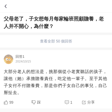
父母老了，子女想每月每家輪班照顧贍養，老
問答
人并不開心，為什麼？
綜合問題
婚姻情感
職場
夫妻生活
查看全部 50 個回答
生活妙招
體育
育兒
老年病科普
回答1
2024/10/15
大部分老人的想法是，挑那個從小老實聽話的孩子，
讓他（她）承擔贍養責任，吃定他一輩子。至于其他
子女付不付贍養費，那是你們子女自己的事兒，自己
掰扯去。
踩
分享
99
1