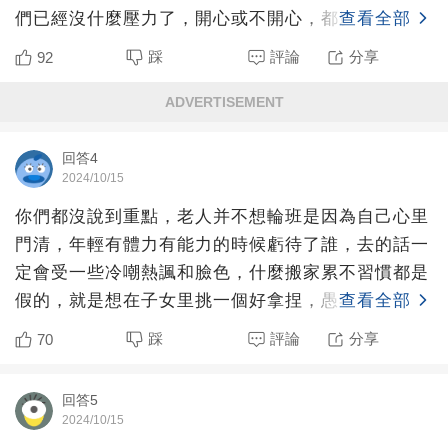
們已經沒什麼壓力了，開心或不開心，都影響不了全
查看全部
家的生存狀況。當
踩
評論
分享
92
ADVERTISEMENT
回答4
2024/10/15
你們都沒說到重點，老人并不想輪班是因為自己心里
門清，年輕有體力有能力的時候虧待了誰，去的話一
定會受一些冷嘲熱諷和臉色，什麼搬家累不習慣都是
假的，就是想在子女里挑一個好拿捏，愚孝，對他們
查看全部
伺候到位的子女家
踩
評論
分享
70
回答5
2024/10/15