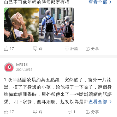
自己不再像年輕的時候那麼有權
查看全部
踩
評論
分享
17
回答13
2024/10/15
1.夜半話語凌晨約莫五點鐘，突然醒了，窗外一片漆
黑。摸了下身邊的小孩，給他掖了一下被子，翻個身
準備繼續睡覺時，屋外卻傳來了一些斷斷續續的話語
聲。四下寂靜，側耳細聽。起初以為是鄰居那個老奶
查看全部
奶起來做飯了，
踩
分享
17
1