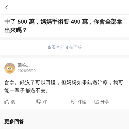
中了 500 萬，媽媽手術要 490 萬，你會全部拿
問答
出來嗎？
綜合問題
婚姻情感
職場
夫妻生活
查看全部 8 個回答
生活妙招
體育
育兒
老年病科普
回答1
2026/05/20
會拿。錢沒了可以再賺，但媽媽如果錯過治療，我可
能一輩子都過不去。
讚
踩
評論
分享
更多回答