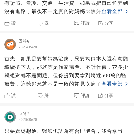
有請假、看護、交通、生活費。如果我把自己也弄到
沒有退路，最後不一定真的對媽媽比較好。有時候留
查看全部
一點錢，是為
讚
踩
評論
分享
回答6
2026/05/20
首先，如果是要幫媽媽治病，只要媽媽本人還有意願
繼續撐下去，那就算是傾家蕩產、不計代價，花多少
錢絕對都不是問題。但你提到要拿到將近500萬的醫
療費，這聽起來就不是一般的常見疾病了。既然這
查看全部
樣，治療的核心就
讚
踩
評論
分享
回答7
2026/05/20
只要媽媽想治、醫師也認為有合理機會，我會拿出