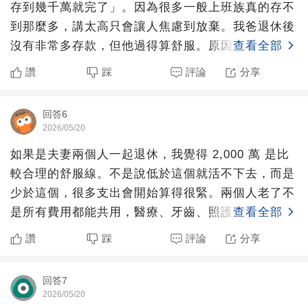
存到幾千萬就完了」。因為很多一般上班族真的存不
到那麼多，講太高只會讓人焦慮到放棄。我爸退休後
沒有非常多存款，但他過得算舒服。原因不是他很有
查看全部
錢，而是他生活很
讚
踩
評論
分享
回答6
2026/05/20
如果是夫妻兩個人一起退休，我覺得 2,000 萬 是比
較合理的舒服線。不是說低於這個就活不下去，而是
少於這個，很多支出會開始算得很緊。兩個人老了不
是所有費用都能共用，醫療、牙齒、照護幾乎是各算
查看全部
各的。有
讚
踩
評論
分享
回答7
2026/05/20