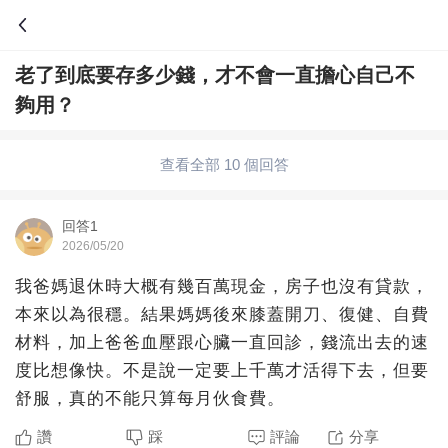
老了到底要存多少錢，才不會一直擔心自己不
問答
夠用？
綜合問題
婚姻情感
職場
夫妻生活
查看全部 10 個回答
生活妙招
體育
育兒
老年病科普
回答1
2026/05/20
我爸媽退休時大概有幾百萬現金，房子也沒有貸款，
本來以為很穩。結果媽媽後來膝蓋開刀、復健、自費
材料，加上爸爸血壓跟心臟一直回診，錢流出去的速
度比想像快。不是說一定要上千萬才活得下去，但要
舒服，真的不能只算每月伙食費。
讚
踩
評論
分享