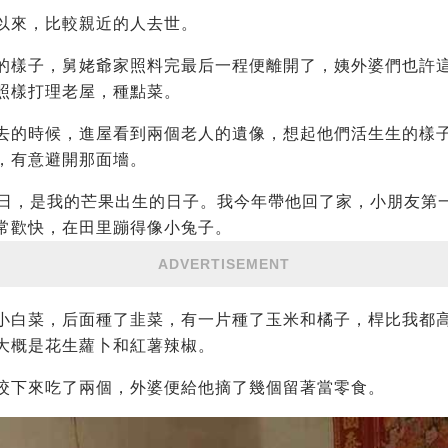
以來，比較親近的人去世。
的樣子，舅姥爺家照料完最后一程便離開了，姨外婆們也許
照樣打理老屋，種點菜。
去的時候，進屋看到兩個老人的遺像，想起他們活生生的樣
，有意避開那面墻。
2月1日，是我的芒果出生的日子。我今年帶他回了家，小朋友第
常歡快，在田里蹦得像小兔子。
ADVERTISEMENT
小白菜，后面種了韭菜，有一片種了玉米和橘子，桿比我都
大概是花生蘿卜和紅薯辣椒。
咬下來吃了兩個，外婆便給他摘了幾個留著當零食。