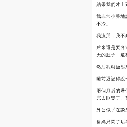
結果我們才上
我非常小聲地
不冷。
我沒哭，我不
后來還是要各
天的肚子，還
然后我就坐起
睡前還記得說
兩個月后的暑
完去睡覺了。
外公似乎在談
爸媽只問了后