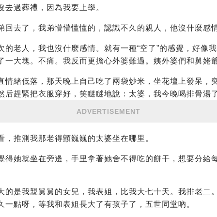
沒去過葬禮，因為我要上學。
弟回去了，我弟懵懵懂懂的，認識不久的親人，他沒什麼感
次的老人，我也沒什麼感情。就有一種“空了”的感覺，好像
了一大塊。不痛。我反而更擔心外婆難過。姨外婆們和舅姥
直情緒低落，那天晚上自己吃了兩袋炒米，坐花壇上發呆，
然后趕緊把衣服穿好，笑瞇瞇地說：太婆，我今晚喝排骨湯
ADVERTISEMENT
看，推測我那老得顫巍巍的太婆坐在哪里。
覺得她就坐在旁邊，手里拿著她舍不得吃的餅干，想要分給
大的是我親舅舅的女兒，我表姐，比我大七十天。我排老二
久一點呀，等我和表姐長大了有孩子了，五世同堂吶。