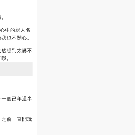
情。
我心中的親人名
爺我也不關心。
突然想到太婆不
了哦。
每一個已年過半
。之前一直開玩