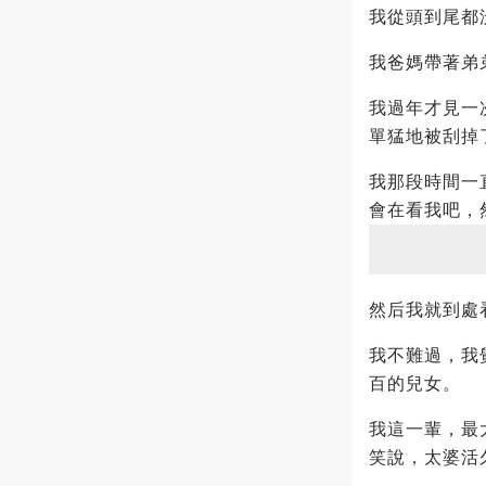
我從頭到尾都
我爸媽帶著弟
我過年才見一
單猛地被刮掉
我那段時間一
會在看我吧，
然后我就到處
我不難過，我
百的兒女。
我這一輩，最
笑說，太婆活