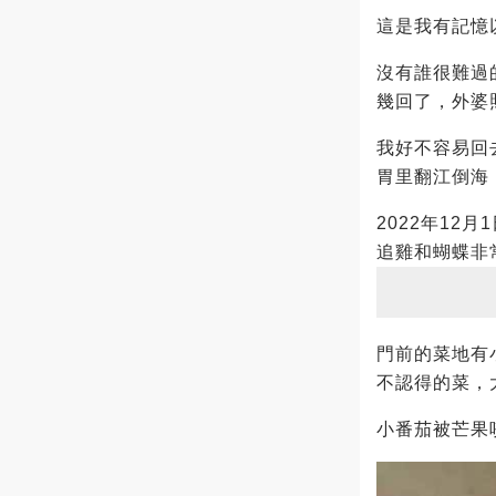
這是我有記憶
沒有誰很難過
幾回了，外婆
我好不容易回
胃里翻江倒海
2022年1
追雞和蝴蝶非
門前的菜地有
不認得的菜，
小番茄被芒果