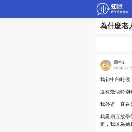
為什麼老
問答
綜合問題
老年病科普
回答1
2024/10/1
我初中的時候
沒有幾個特別
我外婆一直在
我星期五放學
定，我以為她