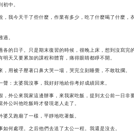
到初中。
說，我今天干了些什麼，作業有多少，吃了什麼喝了什麼，
難過。
過各的日子。只是期末復習的時候，很晚上床，想到沒寫完
有明天又要累加的課程和體育，痛得眼睛都睜不開。
來，用被子壓著口鼻大哭一場，哭完立刻睡覺，不敢耽擱。
一聲：太婆我沒事，我好好地給你考好成績回來。
假，外公來我家這邊辦事，來我家吃飯，提到太公前一日非
當外公叫他吃飯時才發現老人走了。
外婆又跑廟了一樣，平靜地吃著飯。
事如何處理。之后他們去送了太公一程。我還是沒去。