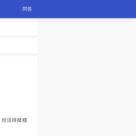
問答
育兒
，但活得挺穩