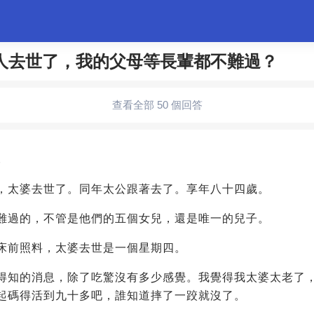
人去世了，我的父母等長輩都不難過？
婚姻情感
職場
夫妻生活
生活妙招
體育
查看全部 50 個回答
5
，太婆去世了。同年太公跟著去了。享年八十四歲。
難過的，不管是他們的五個女兒，還是唯一的兒子。
床前照料，太婆去世是一個星期四。
得知的消息，除了吃驚沒有多少感覺。我覺得我太婆太老了
起碼得活到九十多吧，誰知道摔了一跤就沒了。