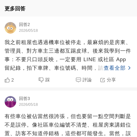
更多回答
回答2
2026/05/18
我之前租屋也遇過機車位被停走，最麻煩的是房東、
管理員、對方車主三邊都互踢皮球。後來我學到一件
事：不要只口頭反映，一定要用 LINE 或社區 App
留紀錄，拍下車牌、車位號碼、時間，請管理員協助
查看全部
聯絡。
踩
評論
分享
2
回答3
2026/05/18
有些車位被佔當然很誇張，但也要留一點空間判斷是
不是誤停。像社區車位編號不清楚、租屋房東講錯位
置、訪客不知道停錯格，這些都可能發生。當然，誤