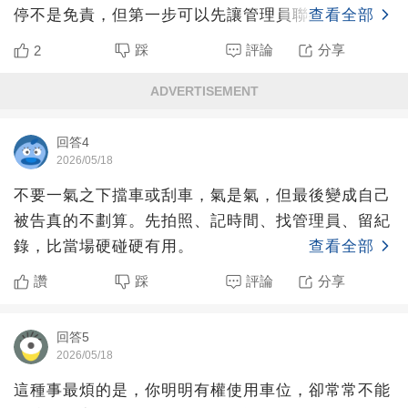
停不是免責，但第一步可以先讓管理員聯絡車主、確
查看全部
認是不是住戶或訪
踩
評論
分享
2
ADVERTISEMENT
回答4
2026/05/18
不要一氣之下擋車或刮車，氣是氣，但最後變成自己
被告真的不劃算。先拍照、記時間、找管理員、留紀
錄，比當場硬碰硬有用。
查看全部
讚
踩
評論
分享
回答5
2026/05/18
這種事最煩的是，你明明有權使用車位，卻常常不能