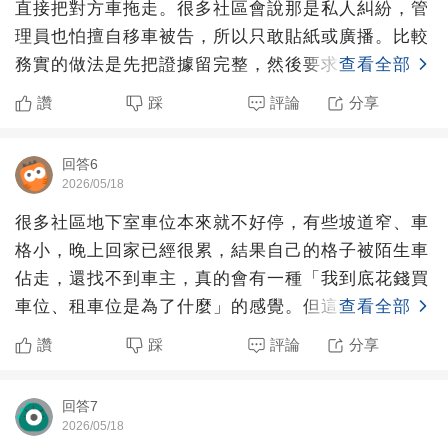
直接把對方車拖走。很多社區會說那是私人糾紛，管
理員也怕擅自移車被告，所以只敢貼紙或廣播。比較
務實的做法是先把證據留完整，然後要求管委會建立
查看全部
固定流程，例如第
讚
踩
評論
分享
回答6
2026/05/18
很多社區地下室車位本來就不好停，有些坡道窄、車
格小，晚上回家已經很累，結果自己的格子被陌生車
佔走，還找不到車主，真的會有一種「我到底花錢買
車位、租車位是為了什麼」的感覺。但這種時候最需
查看全部
要提醒自己的一句
讚
踩
評論
分享
回答7
2026/05/18