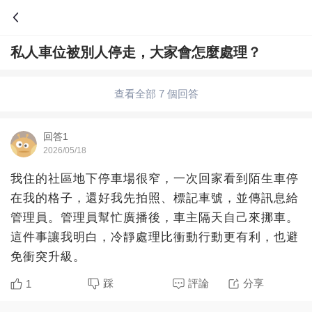
私人車位被別人停走，大家會怎麼處理？
問答
綜合問題
婚姻情感
職場
夫妻生活
查看全部 7 個回答
生活妙招
體育
育兒
老年病科普
回答1
2026/05/18
我住的社區地下停車場很窄，一次回家看到陌生車停
在我的格子，還好我先拍照、標記車號，並傳訊息給
管理員。管理員幫忙廣播後，車主隔天自己來挪車。
這件事讓我明白，冷靜處理比衝動行動更有利，也避
免衝突升級。
踩
評論
分享
1